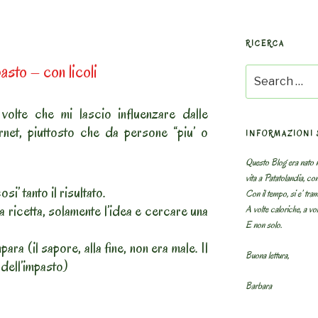
RICERCA
asto – con licoli
Search
for:
volte che mi lascio influenzare dalle
rnet, piuttosto che da persone “piu’ o
INFORMAZIONI 
Questo Blog era nato n
vita a Patatolandia, co
si’ tanto il risultato.
Con il tempo, si e’ tram
a ricetta, solamente l’idea e cercare una
A volte caloriche, a volt
E non solo.
ra (il sapore, alla fine, non era male. Il
Buona lettura,
 dell’impasto)
Barbara