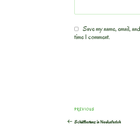
Save my name, email, and
time I comment.
Post
Previous
PREVIOUS
navigation
Post
Schäfflertanz in Neukeferloh