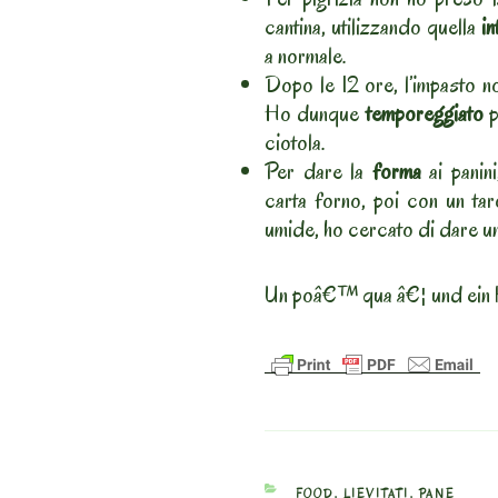
cantina, utilizzando quella
in
a normale.
Dopo le 12 ore, l’impasto n
Ho dunque
temporeggiato
p
ciotola.
Per dare la
forma
ai panini
carta forno, poi con un ta
umide, ho cercato di dare u
Un poâ€™ qua â€¦ und ein 
CATEGORIES
FOOD
,
LIEVITATI
,
PANE