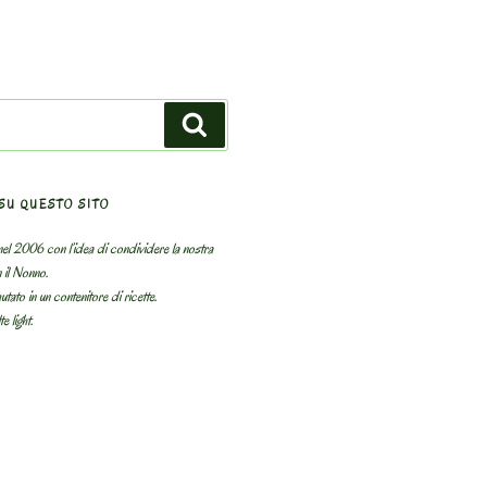
Search
SU QUESTO SITO
el 2006 con l’idea di condividere la nostra
n il Nonno.
utato in un contenitore di ricette.
e light.