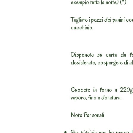
esempio tutta la notte) (*)
Tagliate i pezzi dei panini c
cucchiaio.
Disponete su carta da f
desiderate, cospargete di al
Cuocete in forno a 220gr
vapore, fino a doratura.
Note Personali
Per pigrizia non ho preso l