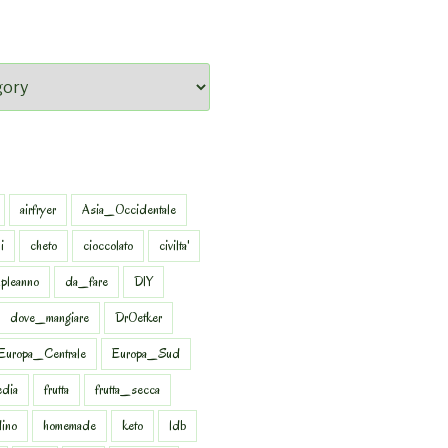
airfryer
Asia_Occidentale
i
cheto
cioccolato
civilta'
pleanno
da_fare
DIY
dove_mangiare
DrOetker
Europa_Centrale
Europa_Sud
dia
frutta
frutta_secca
dino
homemade
keto
ldb