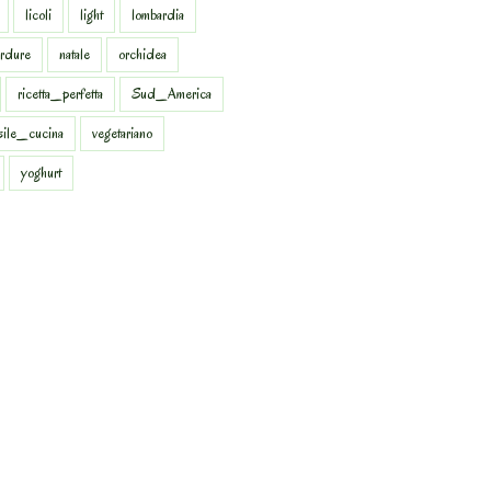
licoli
light
lombardia
rdure
natale
orchidea
ricetta_perfetta
Sud_America
sile_cucina
vegetariano
yoghurt