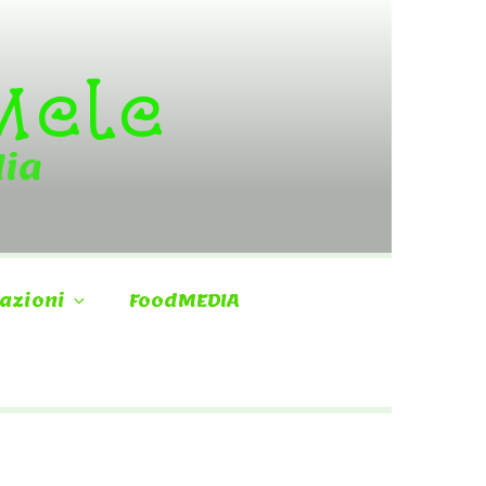
 Mele
dia
azioni
FoodMEDIA