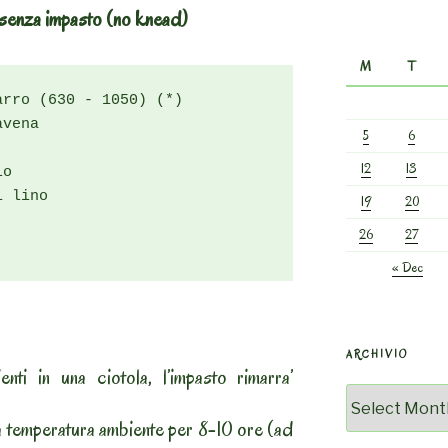
i senza impasto (no knead)
M
T
rro (630 - 1050) (*)

vena

5
6
12
13
o

 lino

19
20
26
27
« Dec
ARCHIVIO
enti in una ciotola, l’impasto rimarra’
Archivio
 a temperatura ambiente per 8-10 ore (ad