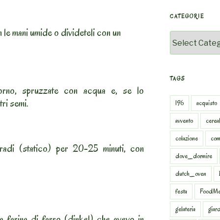
CATEGORIE
on le mani umide o divideteli con un
Categorie
TAGS
orno, spruzzate con acqua e, se lo
tri semi.
196
acquisto
avvento
cereal
colazione
com
adi (statico) per 20-25 minuti, con
dove_dormire
dutch_oven
festa
FoodMe
gelateria
giar
a farina di farro (dinkel) che avevo in