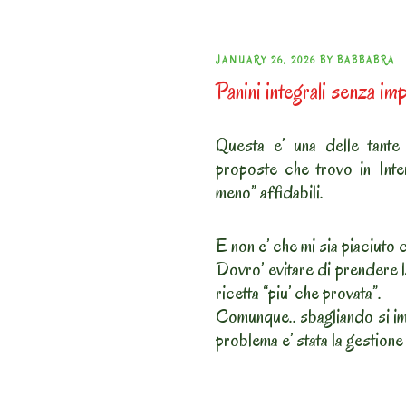
POSTED
JANUARY 26, 2026
BY
BABBABRA
Panini integrali senza imp
ON
Questa e’ una delle tante 
proposte che trovo in Inte
meno” affidabili.
E non e’ che mi sia piaciuto co
Dovro’ evitare di prendere l
ricetta “piu’ che provata”.
Comunque.. sbagliando si impa
problema e’ stata la gestione