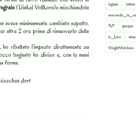
legumi
lettura
tegrale
(Dinkel Vollkorn)e mischiandola
nascondo_le_ve
on aveva minimamente cambiato aspetto.
PaP
pasqua
er altre 2 ore prima di rimuoverlo dalla
tv_kino
uten
, ho ribaltato l’impasto direttamente su
WeightWatchers
rocco bagnato ho diviso e, con le mani
na forma.
bisschen dort