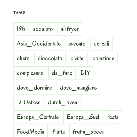
TAGS
196
acquisto
airfryer
Asia_Occidentale
avvento
cereali
cheto
cioccolato
civilta'
colazione
compleanno
da_fare
DIY
dove_dormire
dove_mangiare
DrOetker
dutch_oven
Europa_Centrale
Europa_Sud
festa
FoodMedia
frutta
frutta_secca