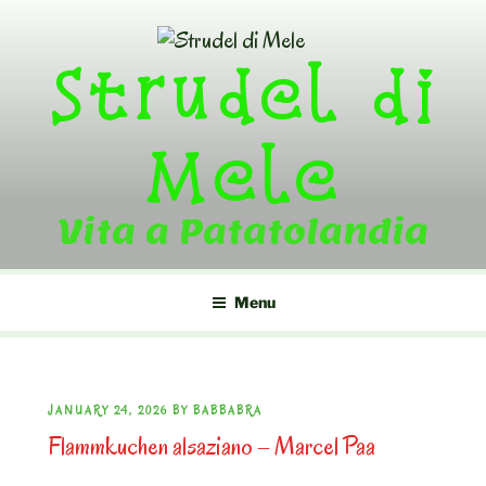
Skip
to
Strudel di
content
Mele
Vita a Patatolandia
Menu
POSTED
JANUARY 24, 2026
BY
BABBABRA
Flammkuchen alsaziano – Marcel Paa
ON