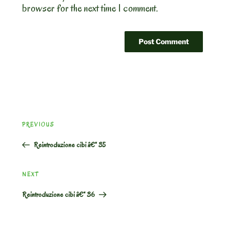
browser for the next time I comment.
Post
Previous
PREVIOUS
navigation
Post
Reintroduzione cibi â€“ 35
Next
NEXT
Post
Reintroduzione cibi â€“ 36