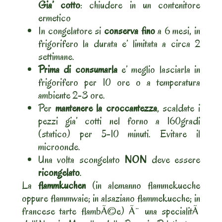
Gia’ cotto
: chiudere in un contenitore
ermetico
In congelatore si
conserva fino
a 6 mesi, in
frigorifero la durata e’ limitata a circa 2
settimane.
Prima di consumarla
e’ meglio lasciarla in
frigorifero per 10 ore o a temperatura
ambiente 2-3 ore.
Per
mantenere la croccantezza
, scaldate i
pezzi gia’ cotti nel forno a 160gradi
(statico) per 5-10 minuti. Evitare il
microonde.
Una volta scongelato
NON
deve essere
ricongelato
.
La
flammkuchen
(in alemanno flammekueche
oppure flammwaie; in alsaziano flammekueche; in
francese tarte flambÃ©e) Ã¨ una specialitÃ