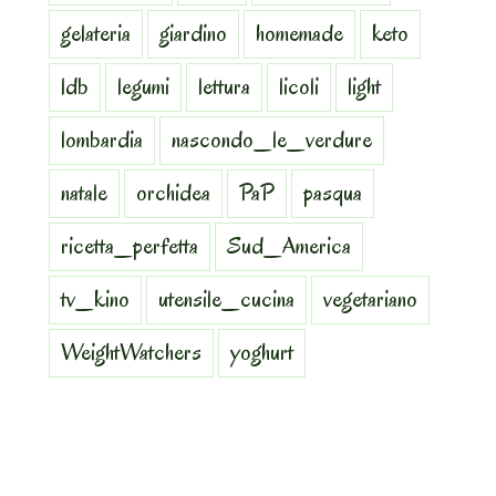
gelateria
giardino
homemade
keto
ldb
legumi
lettura
licoli
light
lombardia
nascondo_le_verdure
natale
orchidea
PaP
pasqua
ricetta_perfetta
Sud_America
tv_kino
utensile_cucina
vegetariano
WeightWatchers
yoghurt