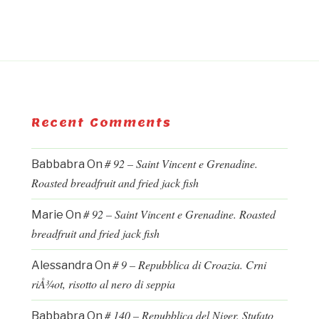
Recent Comments
# 92 – Saint Vincent e Grenadine.
Babbabra
On
Roasted breadfruit and fried jack fish
# 92 – Saint Vincent e Grenadine. Roasted
Marie
On
breadfruit and fried jack fish
# 9 – Repubblica di Croazia. Crni
Alessandra
On
riÅ¾ot, risotto al nero di seppia
# 140 – Repubblica del Niger. Stufato
Babbabra
On