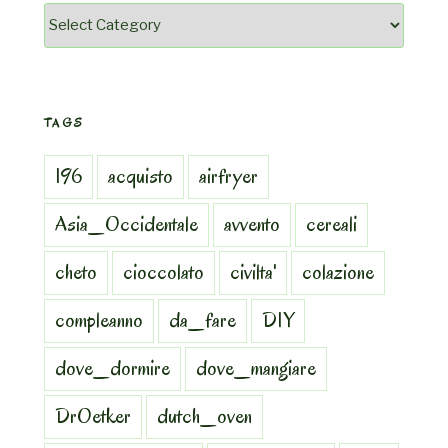
Categorie
TAGS
196
acquisto
airfryer
Asia_Occidentale
avvento
cereali
cheto
cioccolato
civilta'
colazione
compleanno
da_fare
DIY
dove_dormire
dove_mangiare
DrOetker
dutch_oven