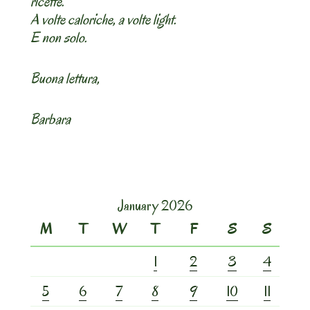
ricette.
A volte caloriche, a volte light.
E non solo.
Buona lettura,
Barbara
January 2026
M
T
W
T
F
S
S
1
2
3
4
5
6
7
8
9
10
11