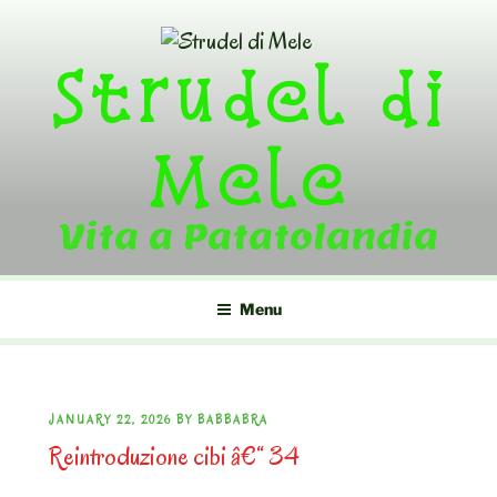
Skip
to
Strudel di
content
Mele
Vita a Patatolandia
Menu
POSTED
JANUARY 22, 2026
BY
BABBABRA
Reintroduzione cibi â€“ 34
ON