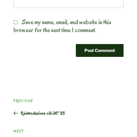
Save my name, email, and website in this
browser for the next time I comment.
Post
Previous
PREVIOUS
navigation
Post
Reintroduzione cibi â€“ 33
Next
NEXT