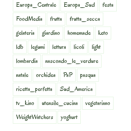
Europa_Centrale
Europa_Sud
festa
FoodMedia
frutta
frutta_secca
gelateria
giardino
homemade
keto
ldb
legumi
lettura
licoli
light
lombardia
nascondo_le_verdure
natale
orchidea
PaP
pasqua
ricetta_perfetta
Sud_America
tv_kino
utensile_cucina
vegetariano
WeightWatchers
yoghurt