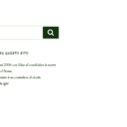
Search
SU QUESTO SITO
el 2006 con l’idea di condividere la nostra
n il Nonno.
utato in un contenitore di ricette.
e light.