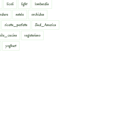
licoli
light
lombardia
rdure
natale
orchidea
ricetta_perfetta
Sud_America
sile_cucina
vegetariano
yoghurt