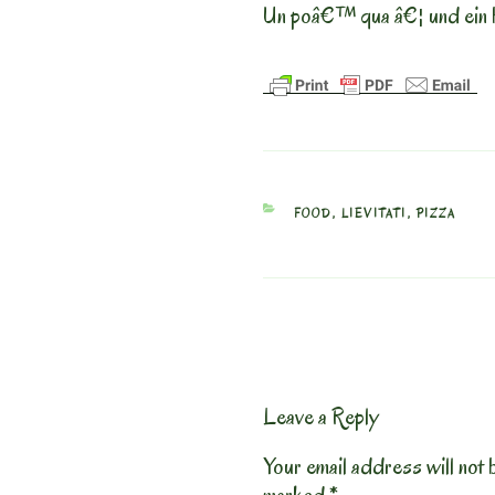
Un poâ€™ qua â€¦ und ein 
CATEGORIES
FOOD
,
LIEVITATI
,
PIZZA
Leave a Reply
Your email address will not 
marked
*