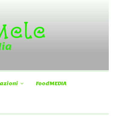
 Mele
dia
azioni
FoodMEDIA