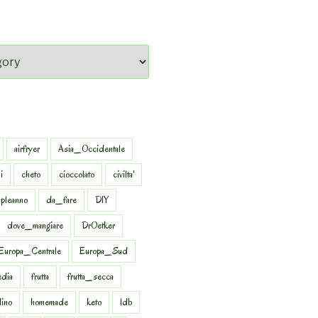
airfryer
Asia_Occidentale
i
cheto
cioccolato
civilta'
pleanno
da_fare
DIY
dove_mangiare
DrOetker
Europa_Centrale
Europa_Sud
dia
frutta
frutta_secca
dino
homemade
keto
ldb