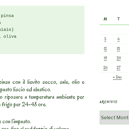
pinsa

M
T


iaio)

 oliva

5
6
12
13
19
20
26
27
« Dec
pinsa con il lievito secco, sale, olio e
pasto liscio ed elastico.
elo riposare a temperatura ambiente per
ARCHIVIO
in frigo per 24-48 ore.
Archivio
 con l’impasto.
ore, fino al raddoppio di volume.