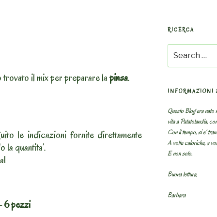
RICERCA
Search
for:
trovato il mix per preparare la
pinsa
.
INFORMAZIONI 
Questo Blog era nato n
vita a Patatolandia, co
Con il tempo, si e’ tram
ito le indicazioni fornite direttamente
A volte caloriche, a volt
 la quantita’.
E non solo.
a!
Buona lettura,
Barbara
– 6 pezzi