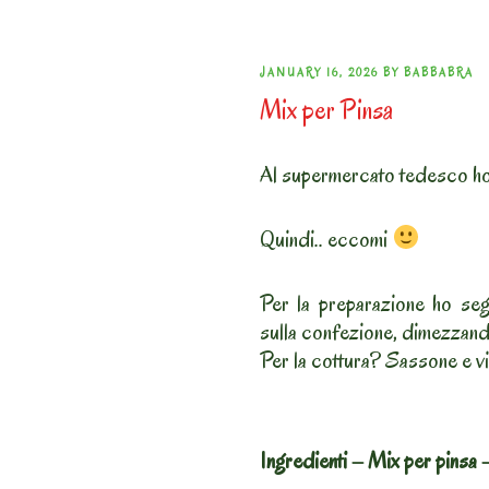
POSTED
JANUARY 16, 2026
BY
BABBABRA
Mix per Pinsa
ON
Al supermercato tedesco ho 
Quindi.. eccomi
Per la preparazione ho segu
sulla confezione, dimezzando
Per la cottura? Sassone e vi
Ingredienti – Mix per pinsa 