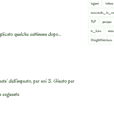
legumi
lettura
nascondo_le_ve
PaP
pasqua
tv_kino
uten
eplicato qualche settimana dopo…
WeightWatchers
eta’ dell’impasto, per noi 3. Giusto per
la seguente