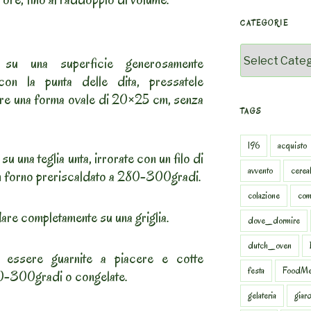
CATEGORIE
Categorie
e su una superficie generosamente
on la punta delle dita, pressatele
ere una forma ovale di 20×25 cm, senza
TAGS
196
acquisto
u una teglia unta, irrorate con un filo di
avvento
cereal
 in forno preriscaldato a 280-300gradi.
colazione
com
are completamente su una griglia.
dove_dormire
dutch_oven
 essere guarnite a piacere e cotte
festa
FoodMe
0-300gradi o congelate.
gelateria
giar