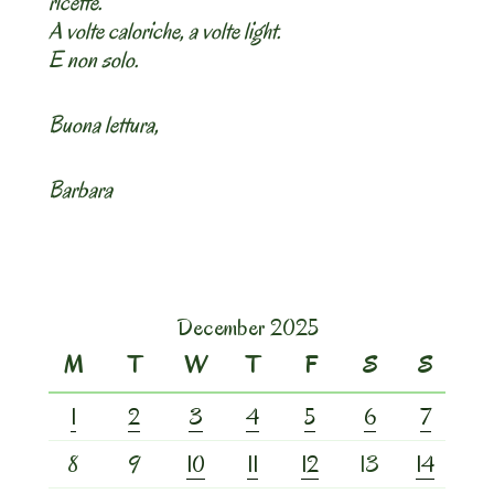
ricette.
A volte caloriche, a volte light.
E non solo.
Buona lettura,
Barbara
December 2025
M
T
W
T
F
S
S
1
2
3
4
5
6
7
8
9
10
11
12
13
14