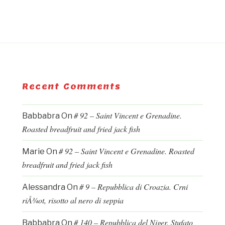
Recent Comments
# 92 – Saint Vincent e Grenadine.
Babbabra
On
Roasted breadfruit and fried jack fish
# 92 – Saint Vincent e Grenadine. Roasted
Marie
On
breadfruit and fried jack fish
# 9 – Repubblica di Croazia. Crni
Alessandra
On
riÅ¾ot, risotto al nero di seppia
# 140 – Repubblica del Niger. Stufato
Babbabra
On