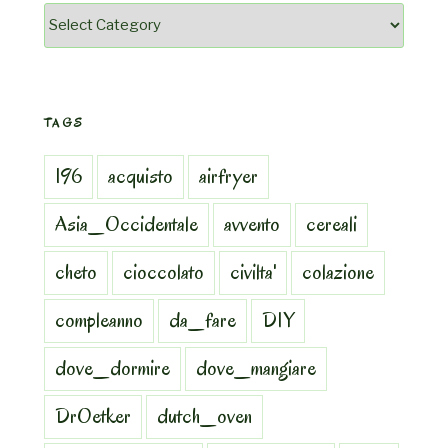
Categorie
TAGS
196
acquisto
airfryer
Asia_Occidentale
avvento
cereali
cheto
cioccolato
civilta'
colazione
compleanno
da_fare
DIY
dove_dormire
dove_mangiare
DrOetker
dutch_oven