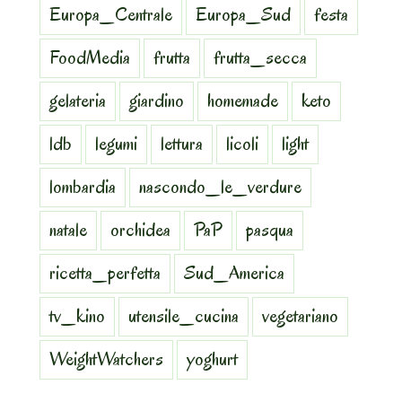
Europa_Centrale
Europa_Sud
festa
FoodMedia
frutta
frutta_secca
gelateria
giardino
homemade
keto
ldb
legumi
lettura
licoli
light
lombardia
nascondo_le_verdure
natale
orchidea
PaP
pasqua
ricetta_perfetta
Sud_America
tv_kino
utensile_cucina
vegetariano
WeightWatchers
yoghurt