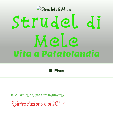
Skip
to
Strudel di
content
Mele
Vita a Patatolandia
Menu
POSTED
DECEMBER 30, 2025
BY
BABBABRA
Reintroduzione cibi â€“ 14
ON