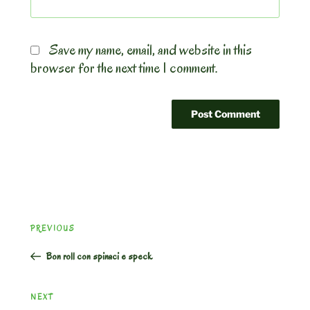
Save my name, email, and website in this
browser for the next time I comment.
Post
Previous
PREVIOUS
navigation
Post
Bon roll con spinaci e speck
Next
NEXT