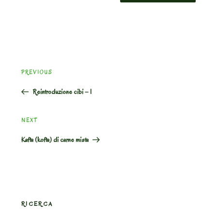
Post
Previous
PREVIOUS
navigation
Post
Reintroduzione cibi – 1
Next
NEXT
Post
Kafta (kofta) di carne mista
RICERCA