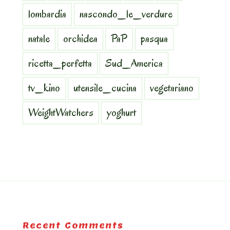
lombardia
nascondo_le_verdure
natale
orchidea
PaP
pasqua
ricetta_perfetta
Sud_America
tv_kino
utensile_cucina
vegetariano
WeightWatchers
yoghurt
Recent Comments