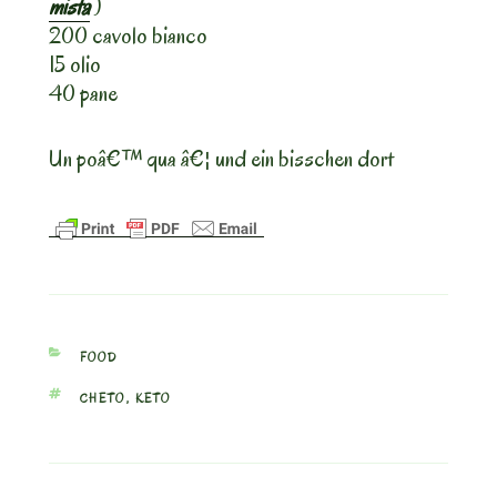
mista
)
200 cavolo bianco
15 olio
40 pane
Un poâ€™ qua â€¦ und ein bisschen dort
CATEGORIES
FOOD
TAGS
CHETO
,
KETO