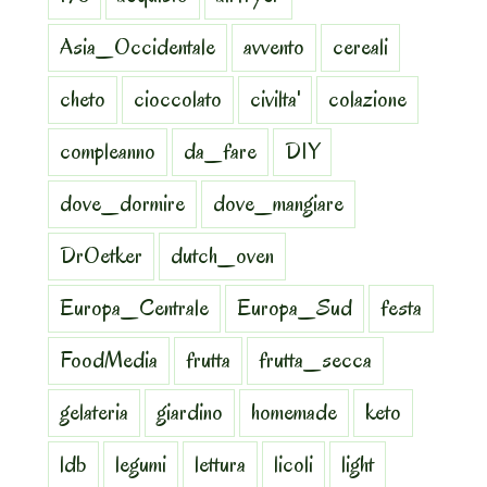
Asia_Occidentale
avvento
cereali
cheto
cioccolato
civilta'
colazione
compleanno
da_fare
DIY
dove_dormire
dove_mangiare
DrOetker
dutch_oven
Europa_Centrale
Europa_Sud
festa
FoodMedia
frutta
frutta_secca
gelateria
giardino
homemade
keto
ldb
legumi
lettura
licoli
light