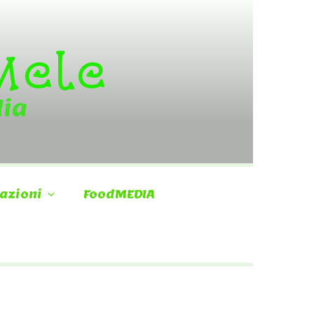
 Mele
dia
azioni
FoodMEDIA