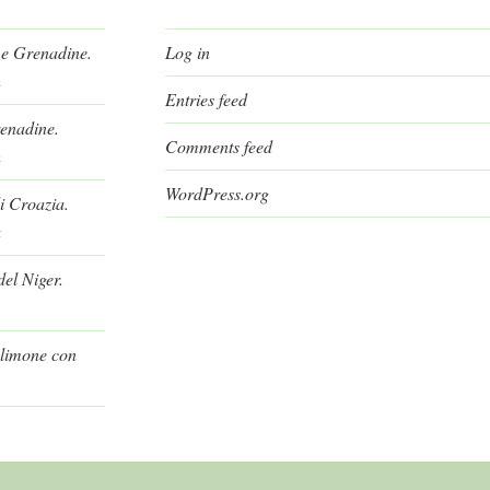
 e Grenadine.
Log in
h
Entries feed
renadine.
Comments feed
h
WordPress.org
i Croazia.
a
el Niger.
l limone con