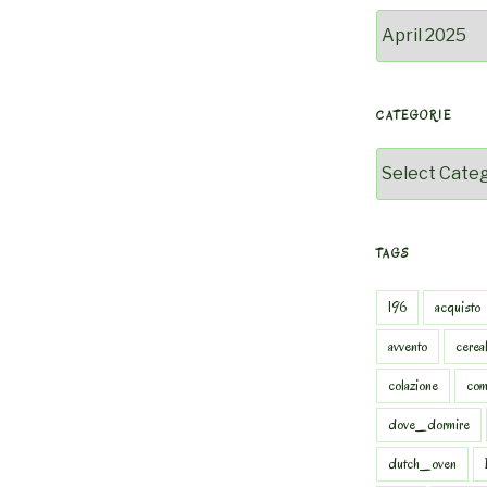
Archivio
CATEGORIE
Categorie
TAGS
196
acquisto
avvento
cereal
colazione
com
dove_dormire
dutch_oven