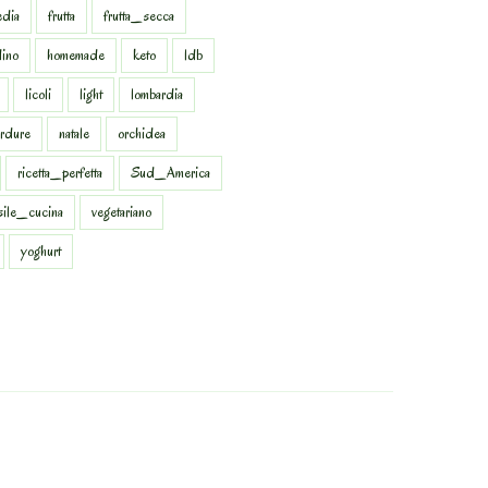
dia
frutta
frutta_secca
dino
homemade
keto
ldb
licoli
light
lombardia
rdure
natale
orchidea
ricetta_perfetta
Sud_America
sile_cucina
vegetariano
yoghurt