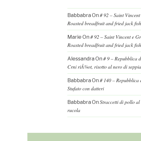
# 92 – Saint Vincent
Babbabra
On
Roasted breadfruit and fried jack fis
# 92 – Saint Vincent e G
Marie
On
Roasted breadfruit and fried jack fis
# 9 – Repubblica d
Alessandra
On
Crni riÅ¾ot, risotto al nero di seppi
# 140 – Repubblica d
Babbabra
On
Stufato con datteri
Straccetti di pollo a
Babbabra
On
rucola