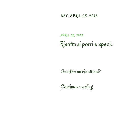
DAY:
APRIL 28, 2025
POSTED
APRIL 28, 2025
Risotto ai porri e speck
ON
Gradite un risottino?
“Risotto
Continue reading
ai
porri
e
speck