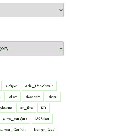
airfryer
Asia_Occidentale
i
cheto
cioccolato
civilta'
pleanno
da_fare
DIY
dove_mangiare
DrOetker
Europa_Centrale
Europa_Sud