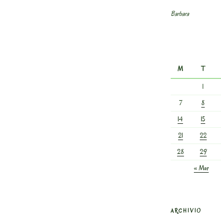
Barbara
M
T
1
7
8
14
15
21
22
28
29
« Mar
ARCHIVIO