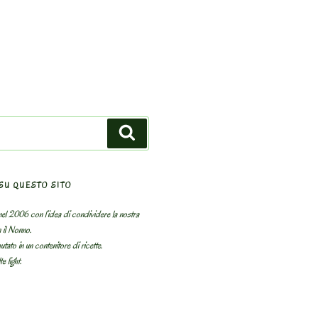
Search
SU QUESTO SITO
el 2006 con l’idea di condividere la nostra
n il Nonno.
utato in un contenitore di ricette.
e light.