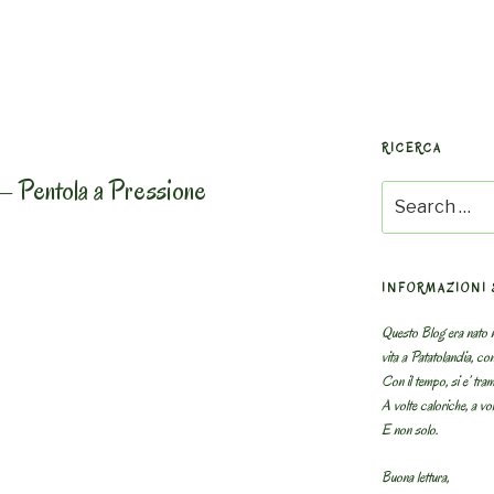
RICERCA
 – Pentola a Pressione
Search
for:
INFORMAZIONI 
Questo Blog era nato n
vita a Patatolandia, co
Con il tempo, si e’ tram
A volte caloriche, a volt
E non solo.
Buona lettura,