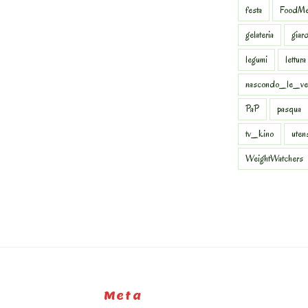
festa
FoodMe
gelateria
giar
legumi
lettura
nascondo_le_ve
PaP
pasqua
tv_kino
uten
WeightWatchers
Meta