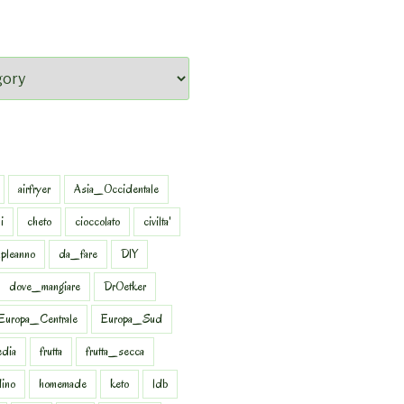
airfryer
Asia_Occidentale
i
cheto
cioccolato
civilta'
pleanno
da_fare
DIY
dove_mangiare
DrOetker
Europa_Centrale
Europa_Sud
dia
frutta
frutta_secca
dino
homemade
keto
ldb