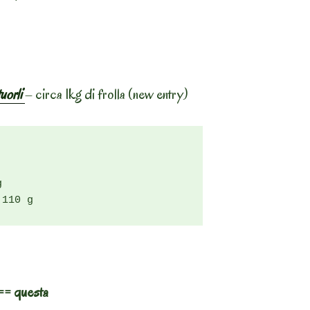
tuorli
– circa 1kg di frolla (new entry)


 110 g
= questa