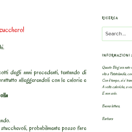
RICERCA
A
zucchero!
Search
for:
i.
INFORMAZIONI 
Questo Blog era nato n
cotti degli anni precedenti, tentando di
vita a Patatolandia, co
rattutto alleggerendoli con le calorie e
Con il tempo, si e’ tram
A volte caloriche, a volt
E non solo.
rolla
Buona lettura,
Barbara
ando.
 stucchevoli, probabilmente posso fare