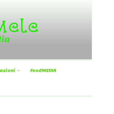
 Mele
dia
azioni
FoodMEDIA