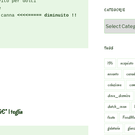
ito per dolci

CATEGORIE
 canna
 <<<<===== diminuito !!
Categorie
TAGS
196
acquisto
avvento
cereal
colazione
com
dove_dormire
dutch_oven
“ 1 teglia
festa
FoodMe
gelateria
giar