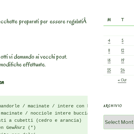
pacchette preparati per essere regalatiÂ
M
T
4
5
11
12
otti vi demando ai vecchi post.
18
19
 modifiche effettuate.
25
26
« Oct
en
andorle / macinate / intere con buccia

ARCHIVIO
macinate / nocciole intere buccia

Archivio
ti a cubetti (cedro e arancia)

n GewÃ¼rz (*)
