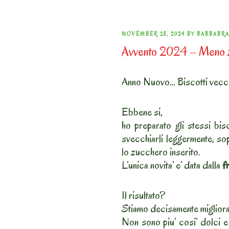
POSTED
NOVEMBER 28, 2024
BY
BABBABR
Avvento 2024 – Meno 
ON
Anno Nuovo… Biscotti vecch
Ebbene si,
ho preparato gli stessi bis
svecchiarli leggermente, sop
lo zucchero inserito.
L’unica novita’ e’ data dalla
f
Il risultato?
Stiamo decisamente miglior
Non sono piu’ cosi’ dolci e