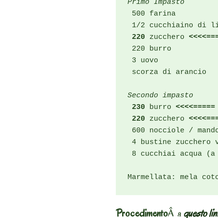
Primo Impasto
 500 farina

 1/2 cucchiaino di li
220
 zucchero 
<<<<==
 220 burro

 3 uovo

 scorza di arancio

Secondo impasto
230
 burro 
<<<<=====
220
 zucchero 
<<<<==
 600 nocciole / mando
 4 bustine zucchero v
 8 cucchiai acqua (a 
Marmellata: mela cot
Procedimento
Â a
questo li