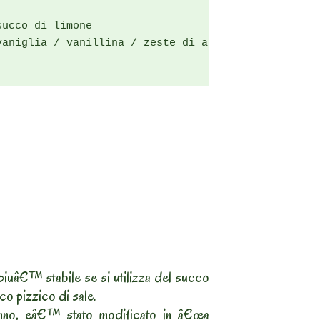
ucco di limone

vaniglia / vanillina / zeste di agrumi (opzionale)

iuâ€™ stabile se si utilizza del succo
ico pizzico di sale.
no, eâ€™ stato modificato in â€œa