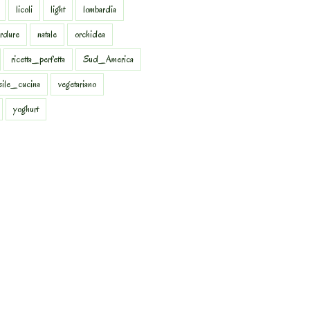
licoli
light
lombardia
rdure
natale
orchidea
ricetta_perfetta
Sud_America
sile_cucina
vegetariano
yoghurt