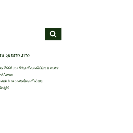
Search
SU QUESTO SITO
el 2006 con l’idea di condividere la nostra
n il Nonno.
utato in un contenitore di ricette.
e light.