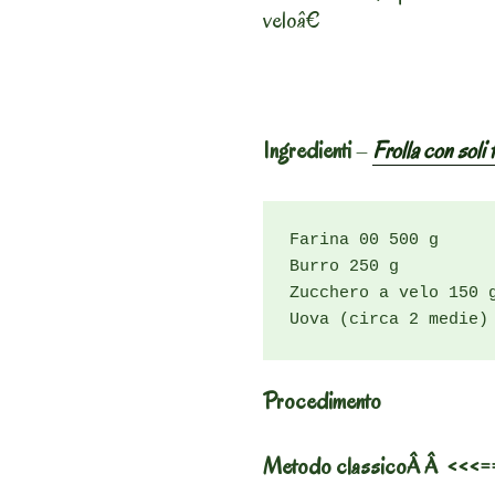
veloâ€
Ingredienti
–
Frolla con soli 
Farina 00 500 g

Burro 250 g

Zucchero a velo 150 g
Uova (circa 2 medie)
Procedimento
Metodo classicoÂ Â <<<==