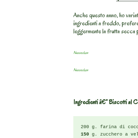
Anche questo anno, ho variato
ingredienti a freddo, prefere
leggermente la frutta secca p
Nussecken
Nussecken
Ingredienti â€“ Biscotti a
150
 g. zucchero a ve