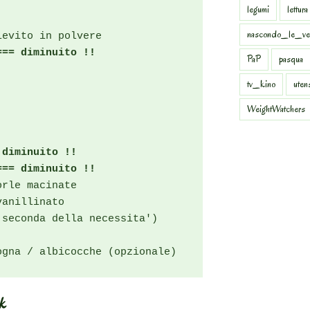
legumi
lettura
nascondo_le_ve
evito in polvere

=== diminuito !!
PaP
pasqua
tv_kino
uten
WeightWatchers
 diminuito !!
=== diminuito !!
rle macinate

anillinato

seconda della necessita')

ogna / albicocche (opzionale)
nk