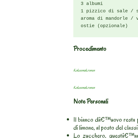
3 albumi

1 pizzico di sale / s
aroma di mandorle / 
ostie (opzionale)
Procedimento
Kokosmakronen
Kokosmakronen
Note Personali
Il bianco dâ€™uovo resta p
di limone, al posto del class
Lo zucchero, questâ€™an