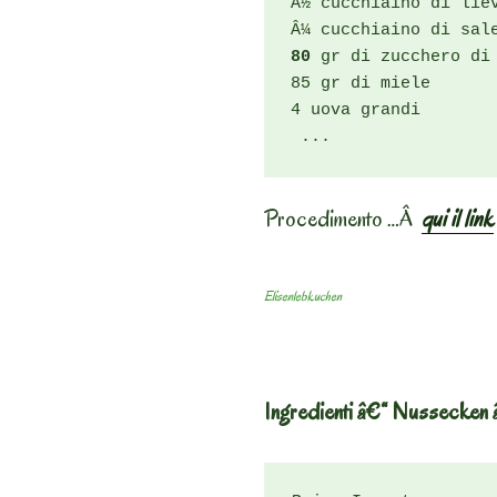
Â½ cucchiaino di liev
80
 gr di zucchero di
85 gr di miele

4 uova grandi

 ...
Procedimento …Â
qui il link
Elisenlebkuchen
Ingredienti â€“ Nussecken â€