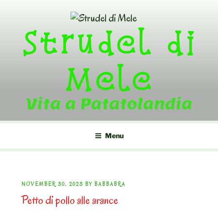
Skip
to
Strudel di
content
Mele
Vita a Patatolandia
Menu
POSTED
NOVEMBER 30, 2023
BY
BABBABRA
Petto di pollo alle arance
ON