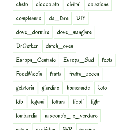
cheto
cioccolato
civilta'
colazione
compleanno
da_fare
DIY
dove_dormire
dove_mangiare
DrOetker
dutch_oven
Europa_Centrale
Europa_Sud
festa
FoodMedia
frutta
frutta_secca
gelateria
giardino
homemade
keto
ldb
legumi
lettura
licoli
light
lombardia
nascondo_le_verdure
natale
orchidea
PaP
pasqua