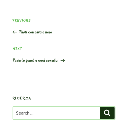
Post
Previous
PREVIOUS
navigation
Post
Pasta con cavolo nero
Next
NEXT
Post
Pasta (o pane) e ceci con alici
RICERCA
Search
Search
for: