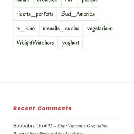
ricetta_perfetta
Sud_America
tv_kino
utensile_cucina
vegetariano
WeightWatchers
yoghurt
Recent Comments
# 92 – Saint Vincent e Grenadine.
Babbabra
On
Roasted breadfruit and fried jack fish