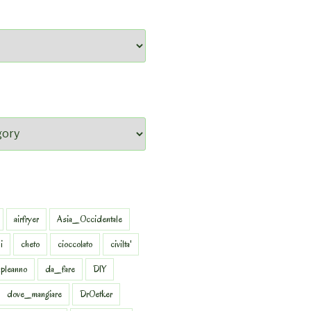
airfryer
Asia_Occidentale
i
cheto
cioccolato
civilta'
pleanno
da_fare
DIY
dove_mangiare
DrOetker