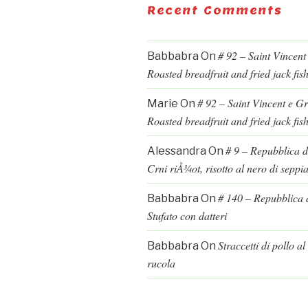
Recent Comments
# 92 – Saint Vincent
Babbabra
On
Roasted breadfruit and fried jack fis
# 92 – Saint Vincent e G
Marie
On
Roasted breadfruit and fried jack fis
# 9 – Repubblica d
Alessandra
On
Crni riÅ¾ot, risotto al nero di seppi
# 140 – Repubblica d
Babbabra
On
Stufato con datteri
Straccetti di pollo a
Babbabra
On
rucola