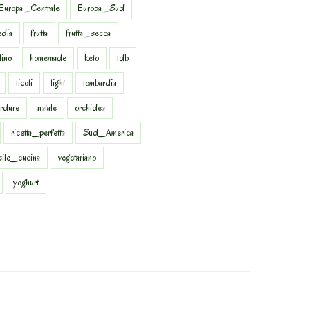
Europa_Centrale
Europa_Sud
dia
frutta
frutta_secca
dino
homemade
keto
ldb
licoli
light
lombardia
rdure
natale
orchidea
ricetta_perfetta
Sud_America
sile_cucina
vegetariano
yoghurt