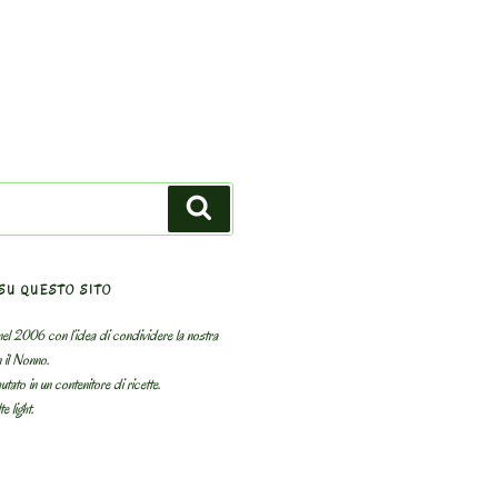
Search
SU QUESTO SITO
el 2006 con l’idea di condividere la nostra
n il Nonno.
utato in un contenitore di ricette.
e light.