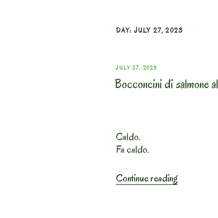
DAY:
JULY 27, 2023
POSTED
JULY 27, 2023
Bocconcini di salmone al 
ON
Caldo.
Fa caldo.
“Bocconci
Continue reading
di
salmone
al