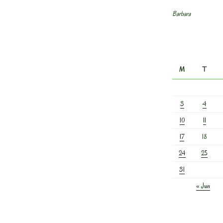
Barbara
M
T
3
4
10
11
17
18
24
25
31
« Jun