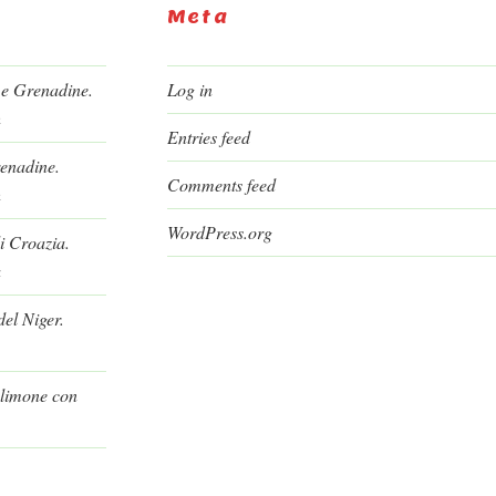
Meta
 e Grenadine.
Log in
h
Entries feed
renadine.
Comments feed
h
WordPress.org
i Croazia.
a
el Niger.
l limone con