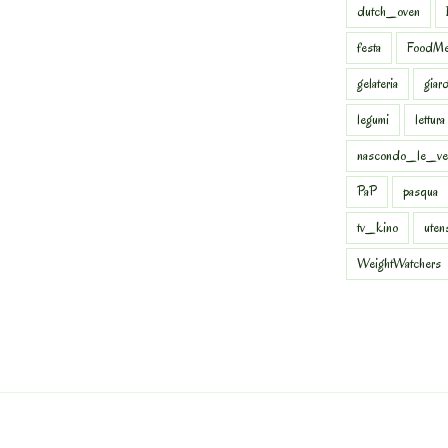
dutch_oven
festa
FoodMe
gelateria
giar
legumi
lettura
nascondo_le_ve
PaP
pasqua
tv_kino
uten
WeightWatchers