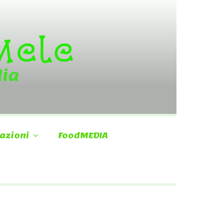
 Mele
dia
azioni
FoodMEDIA