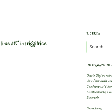
RICERCA
lime â€“ in friggitrice
Search
for:
INFORMAZIONI 
Questo Blog era nato n
vita a Patatolandia, co
Con il tempo, si e’ tram
ni
A volte caloriche, a volt
E non solo.
Buona lettura,