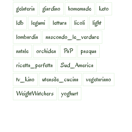
gelateria
giardino
homemade
keto
ldb
legumi
lettura
licoli
light
lombardia
nascondo_le_verdure
natale
orchidea
PaP
pasqua
ricetta_perfetta
Sud_America
tv_kino
utensile_cucina
vegetariano
WeightWatchers
yoghurt