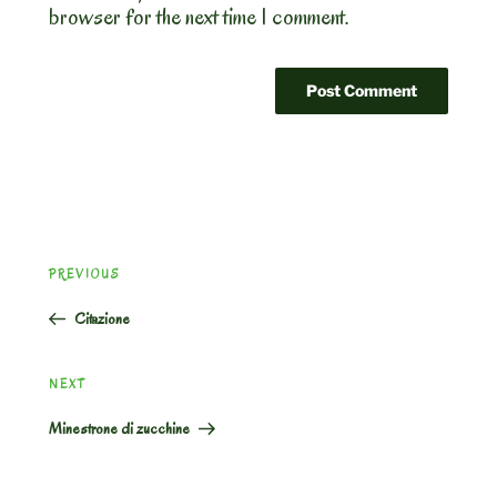
browser for the next time I comment.
Post
Previous
PREVIOUS
navigation
Post
Citazione
Next
NEXT
Post
Minestrone di zucchine