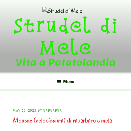
Skip
to
Strudel di
content
Mele
Vita a Patatolandia
Menu
POSTED
MAY 20, 2023
BY
BABBABRA
Mousse (velocissima) di rabarbaro e mela
ON