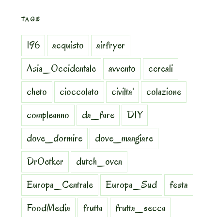
TAGS
196
acquisto
airfryer
Asia_Occidentale
avvento
cereali
cheto
cioccolato
civilta'
colazione
compleanno
da_fare
DIY
dove_dormire
dove_mangiare
DrOetker
dutch_oven
Europa_Centrale
Europa_Sud
festa
FoodMedia
frutta
frutta_secca