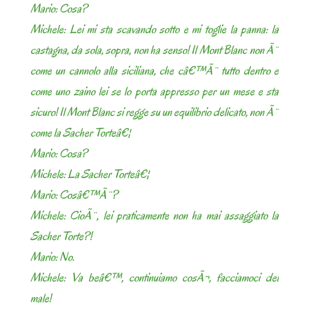
Mario: Cosa?
Michele: Lei mi sta scavando sotto e mi toglie la panna: la
castagna, da sola, sopra, non ha senso! Il Mont Blanc non Ã¨
come un cannolo alla siciliana, che câ€™Ã¨ tutto dentro e
come uno zaino lei se lo porta appresso per un mese e sta
sicuro! Il Mont Blanc si regge su un equilibrio delicato, non Ã¨
come la Sacher Torteâ€¦
Mario: Cosa?
Michele: La Sacher Torteâ€¦
Mario: Cosâ€™Ã¨?
Michele: CioÃ¨, lei praticamente non ha mai assaggiato la
Sacher Torte?!
Mario: No.
Michele: Va beâ€™, continuiamo cosÃ¬, facciamoci del
male!