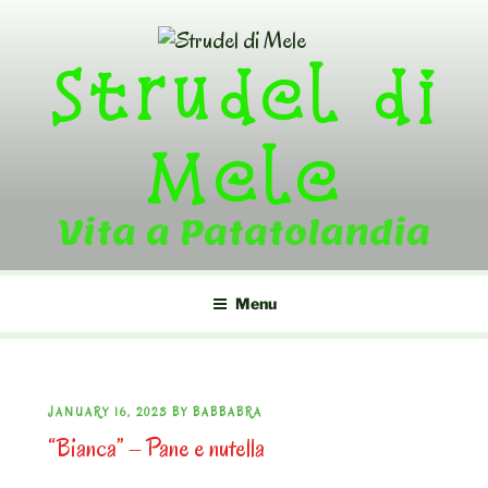
Skip
to
Strudel di
content
Mele
Vita a Patatolandia
Menu
POSTED
JANUARY 16, 2023
BY
BABBABRA
“Bianca” – Pane e nutella
ON