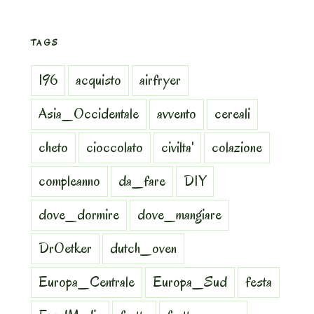
TAGS
196
acquisto
airfryer
Asia_Occidentale
avvento
cereali
cheto
cioccolato
civilta'
colazione
compleanno
da_fare
DIY
dove_dormire
dove_mangiare
DrOetker
dutch_oven
Europa_Centrale
Europa_Sud
festa