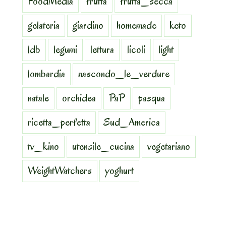
FoodMedia
frutta
frutta_secca
gelateria
giardino
homemade
keto
ldb
legumi
lettura
licoli
light
lombardia
nascondo_le_verdure
natale
orchidea
PaP
pasqua
ricetta_perfetta
Sud_America
tv_kino
utensile_cucina
vegetariano
WeightWatchers
yoghurt