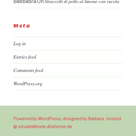
Straccetti di pollo al limone con rucola
Babbabra
On
Meta
Log in
Entries feed
Comments feed
WordPress.org
Powered by WordPress, designed by Barbara , hosted
@ strudeldimele.dnshome.de