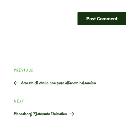
Post
Previous
PREVIOUS
navigation
Post
Arrosto di vitello con pere all’aceto balsamico
Next
NEXT
Post
Ebersberg. Ristorante Dalmatino