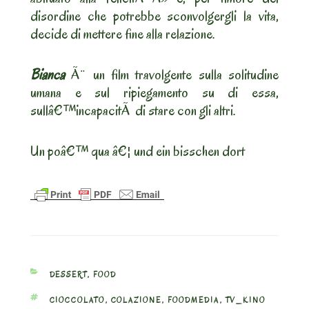
disordine che potrebbe sconvolgergli la vita,
decide di mettere fine alla relazione.
Bianca
Ã¨ un film travolgente sulla solitudine
umana e sul ripiegamento su di essa,
sullâ€™incapacitÃ di stare con gli altri.
Un poâ€™ qua â€¦ und ein bisschen dort
CATEGORIES
DESSERT
,
FOOD
TAGS
CIOCCOLATO
,
COLAZIONE
,
FOODMEDIA
,
TV_KINO