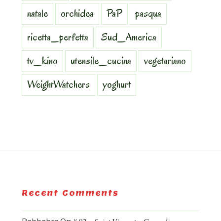
natale
orchidea
PaP
pasqua
ricetta_perfetta
Sud_America
tv_kino
utensile_cucina
vegetariano
WeightWatchers
yoghurt
Recent Comments