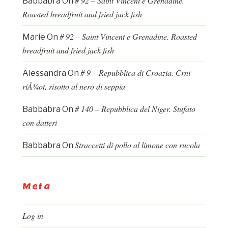
# 92 – Saint Vincent e Grenadine.
Babbabra
On
Roasted breadfruit and fried jack fish
# 92 – Saint Vincent e Grenadine. Roasted
Marie
On
breadfruit and fried jack fish
# 9 – Repubblica di Croazia. Crni
Alessandra
On
riÅ¾ot, risotto al nero di seppia
# 140 – Repubblica del Niger. Stufato
Babbabra
On
con datteri
Straccetti di pollo al limone con rucola
Babbabra
On
Meta
Log in