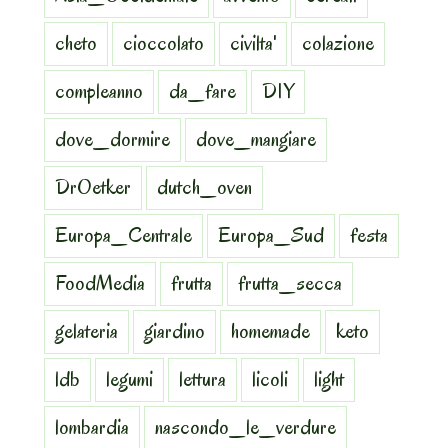
cheto
cioccolato
civilta'
colazione
compleanno
da_fare
DIY
dove_dormire
dove_mangiare
DrOetker
dutch_oven
Europa_Centrale
Europa_Sud
festa
FoodMedia
frutta
frutta_secca
gelateria
giardino
homemade
keto
ldb
legumi
lettura
licoli
light
lombardia
nascondo_le_verdure