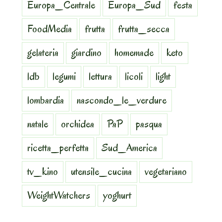
Europa_Centrale
Europa_Sud
festa
FoodMedia
frutta
frutta_secca
gelateria
giardino
homemade
keto
ldb
legumi
lettura
licoli
light
lombardia
nascondo_le_verdure
natale
orchidea
PaP
pasqua
ricetta_perfetta
Sud_America
tv_kino
utensile_cucina
vegetariano
WeightWatchers
yoghurt