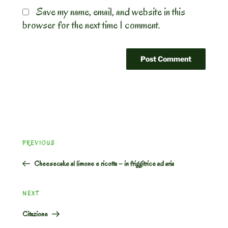
Save my name, email, and website in this
browser for the next time I comment.
Post
Previous
PREVIOUS
navigation
Post
Cheesecake al limone e ricotta – in friggitrice ad aria
Next
NEXT
Post
Citazione