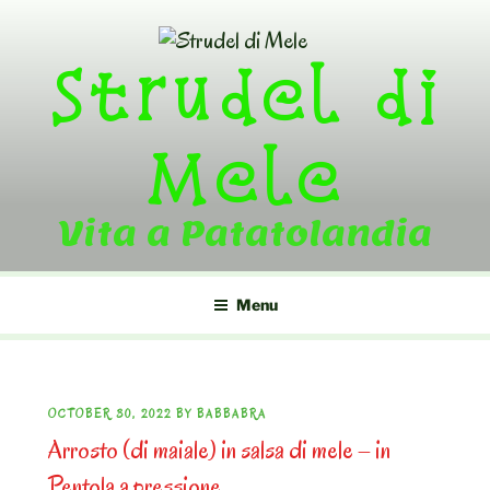
Skip
to
Strudel di
content
Mele
Vita a Patatolandia
Menu
POSTED
OCTOBER 30, 2022
BY
BABBABRA
Arrosto (di maiale) in salsa di mele – in
ON
Pentola a pressione