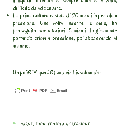
il liquido ottenuto e’ sempre tanto e, a volte,
difficile da addensare.
La prima
cottura
e’ stata di 20 minuti in pentola a
pressione. Una volta inserite le mele, ho
proseguito per ulteriori 15 minuti. Logicamente
portando prima a pressione, poi abbassando al
minumo.
Un poâ€™ qua â€¦ und ein bisschen dort
CATEGORIES
CARNE
,
FOOD
,
PENTOLA A PRESSIONE
,