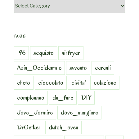
Categorie
TAGS
196
acquisto
airfryer
Asia_Occidentale
avvento
cereali
cheto
cioccolato
civilta'
colazione
compleanno
da_fare
DIY
dove_dormire
dove_mangiare
DrOetker
dutch_oven