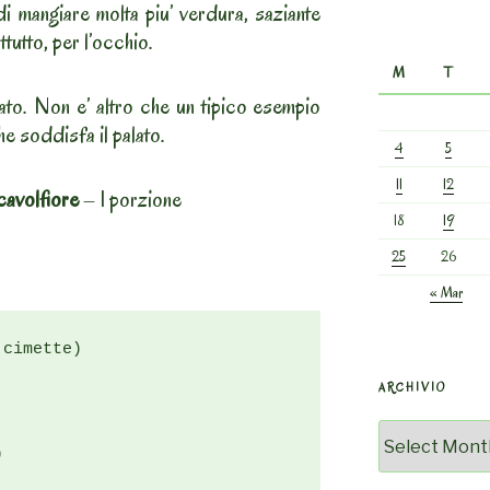
 di mangiare molta piu’ verdura, saziante
tutto, per l’occhio.
M
T
to. Non e’ altro che un tipico esempio
he soddisfa il palato.
4
5
11
12
cavolfiore
– 1 porzione
18
19
25
26
« Mar
cimette)

ARCHIVIO
Archivio

