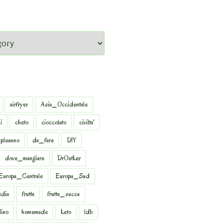
airfryer
Asia_Occidentale
i
cheto
cioccolato
civilta'
pleanno
da_fare
DIY
dove_mangiare
DrOetker
Europa_Centrale
Europa_Sud
dia
frutta
frutta_secca
dino
homemade
keto
ldb