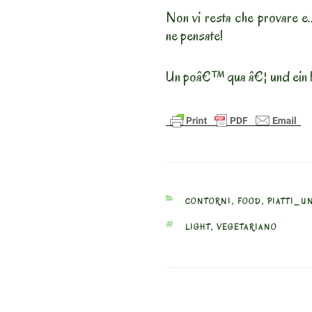
Non vi resta che provare e.
ne pensate!
Un poâ€™ qua â€¦ und ein 
CATEGORIES
CONTORNI
,
FOOD
,
PIATTI_U
TAGS
LIGHT
,
VEGETARIANO