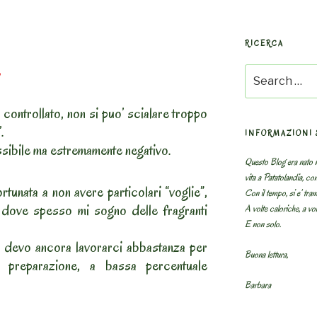
RICERCA
e
Search
for:
controllato, non si puo’ scialare troppo
.
INFORMAZIONI 
ssibile ma estremamente negativo.
Questo Blog era nato n
vita a Patatolandia, co
rtunata a non avere particolari “voglie”,
Con il tempo, si e’ tram
 dove spesso mi sogno delle fragranti
A volte caloriche, a volt
E non solo.
devo ancora lavorarci abbastanza per
Buona lettura,
a preparazione, a bassa percentuale
Barbara