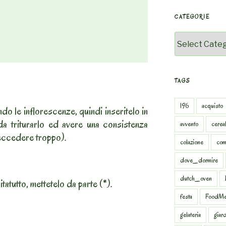
CATEGORIE
Categorie
TAGS
196
acquisto
ndo le inflorescenze, quindi inseritelo in
da triturarlo ed avere una consistenza
avvento
cereal
a eccedere troppo).
colazione
com
dove_dormire
dutch_oven
tatutto, mettetelo da parte (*).
festa
FoodMe
gelateria
giar