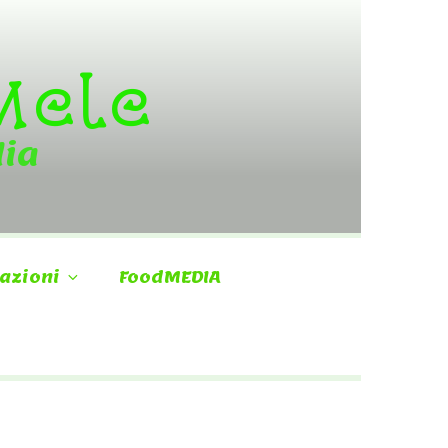
 Mele
dia
azioni
FoodMEDIA