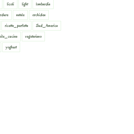
licoli
light
lombardia
rdure
natale
orchidea
ricetta_perfetta
Sud_America
sile_cucina
vegetariano
yoghurt