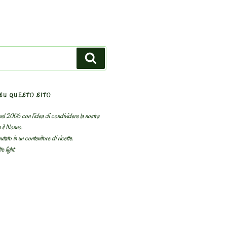
Search
SU QUESTO SITO
el 2006 con l’idea di condividere la nostra
n il Nonno.
utato in un contenitore di ricette.
e light.