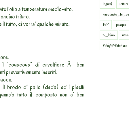
legumi
lettura
ate l’olio a temperatura medio-alto.
nascondo_le_ve
oncino tritato.
il tutto, ci vorra’ qualche minuto.
PaP
pasqua
tv_kino
uten
WeightWatchers
iore.
il “couscous” di cavolfiore Ã¨ ben
nti preventivsmente inseriti.
zucca.
 il brodo di pollo (dado) ed i piselli
uando tutto il composto non e’ ben