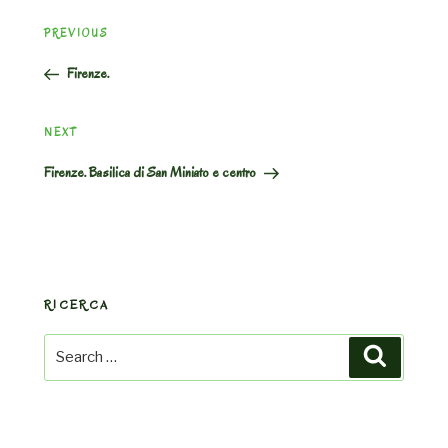
Post
Previous
PREVIOUS
navigation
Post
Firenze.
Next
NEXT
Post
Firenze. Basilica di San Miniato e centro
RICERCA
Search
Search
for: