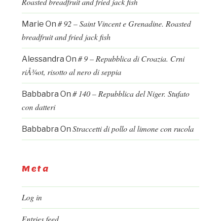
Roasted breadfruit and fried jack fish
# 92 – Saint Vincent e Grenadine. Roasted
Marie
On
breadfruit and fried jack fish
# 9 – Repubblica di Croazia. Crni
Alessandra
On
riÅ¾ot, risotto al nero di seppia
# 140 – Repubblica del Niger. Stufato
Babbabra
On
con datteri
Straccetti di pollo al limone con rucola
Babbabra
On
Meta
Log in
Entries feed