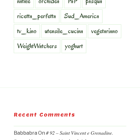
natale
orchidea
PaP
pasqua
ricetta_perfetta
Sud_America
tv_kino
utensile_cucina
vegetariano
WeightWatchers
yoghurt
Recent Comments
# 92 – Saint Vincent e Grenadine.
Babbabra
On