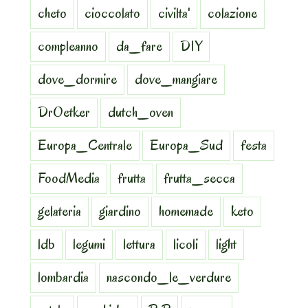
cheto
cioccolato
civilta'
colazione
compleanno
da_fare
DIY
dove_dormire
dove_mangiare
DrOetker
dutch_oven
Europa_Centrale
Europa_Sud
festa
FoodMedia
frutta
frutta_secca
gelateria
giardino
homemade
keto
ldb
legumi
lettura
licoli
light
lombardia
nascondo_le_verdure