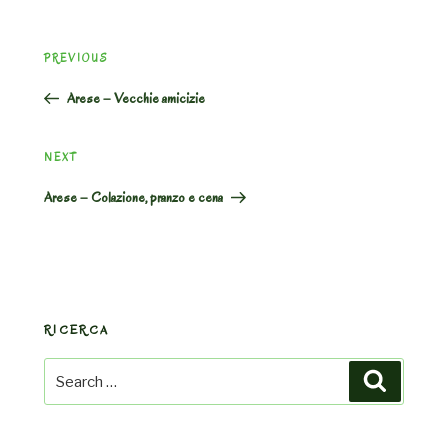
Post
Previous
PREVIOUS
navigation
Post
Arese – Vecchie amicizie
Next
NEXT
Post
Arese – Colazione, pranzo e cena
RICERCA
Search
Search
for: