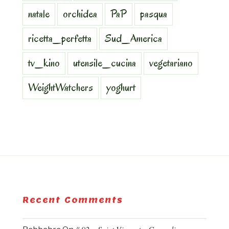
natale
orchidea
PaP
pasqua
ricetta_perfetta
Sud_America
tv_kino
utensile_cucina
vegetariano
WeightWatchers
yoghurt
Recent Comments