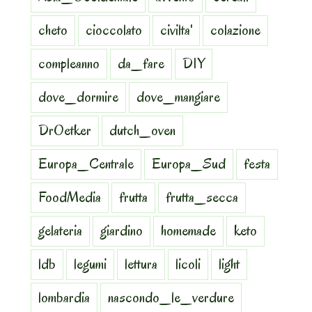
cheto
cioccolato
civilta'
colazione
compleanno
da_fare
DIY
dove_dormire
dove_mangiare
DrOetker
dutch_oven
Europa_Centrale
Europa_Sud
festa
FoodMedia
frutta
frutta_secca
gelateria
giardino
homemade
keto
ldb
legumi
lettura
licoli
light
lombardia
nascondo_le_verdure