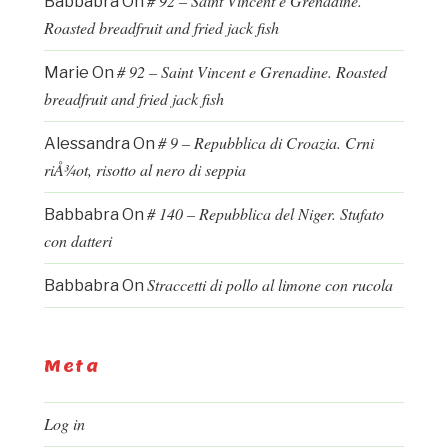
# 92 – Saint Vincent e Grenadine.
Babbabra
On
Roasted breadfruit and fried jack fish
# 92 – Saint Vincent e Grenadine. Roasted
Marie
On
breadfruit and fried jack fish
# 9 – Repubblica di Croazia. Crni
Alessandra
On
riÅ¾ot, risotto al nero di seppia
# 140 – Repubblica del Niger. Stufato
Babbabra
On
con datteri
Straccetti di pollo al limone con rucola
Babbabra
On
Meta
Log in