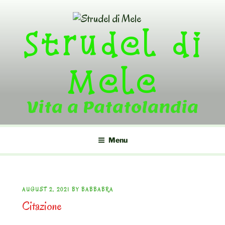
Skip
to
Strudel di
content
Mele
Vita a Patatolandia
Menu
POSTED
AUGUST 2, 2021
BY
BABBABRA
Citazione
ON