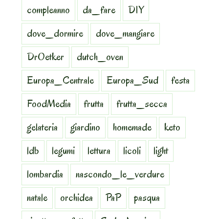
compleanno
da_fare
DIY
dove_dormire
dove_mangiare
DrOetker
dutch_oven
Europa_Centrale
Europa_Sud
festa
FoodMedia
frutta
frutta_secca
gelateria
giardino
homemade
keto
ldb
legumi
lettura
licoli
light
lombardia
nascondo_le_verdure
natale
orchidea
PaP
pasqua