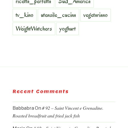
ricetta_perfetta
Sud_America
tv_kino
utensile_cucina
vegetariano
WeightWatchers
yoghurt
Recent Comments
# 92 – Saint Vincent e Grenadine.
Babbabra
On
Roasted breadfruit and fried jack fish