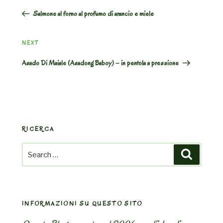
Post
Salmone al forno al profumo di arancio e miele
Next
NEXT
Post
Asado Di Maiale (Asadong Baboy) – in pentola a pressione
RICERCA
Search
Search
for:
INFORMAZIONI SU QUESTO SITO