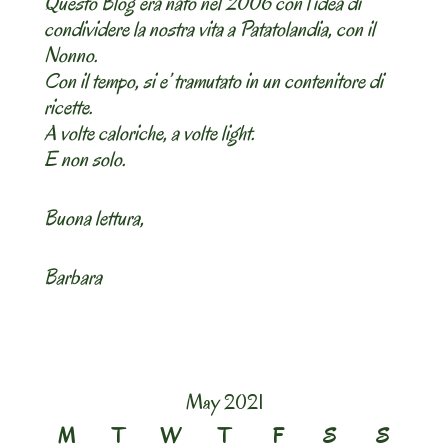
Questo Blog era nato nel 2006 con l’idea di
condividere la nostra vita a Patatolandia, con il
Nonno.
Con il tempo, si e’ tramutato in un contenitore di
ricette.
A volte caloriche, a volte light.
E non solo.
Buona lettura,
Barbara
May 2021
M
T
W
T
F
S
S