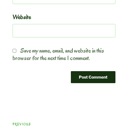
Website
Save my name, email, and website in this
browser for the next time I comment.
Post
Previous
PREVIOUS
navigation