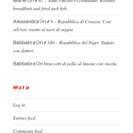
# 92 – Saint Vincent e Grenadine. Roasted
Marie
On
breadfruit and fried jack fish
# 9 – Repubblica di Croazia. Crni
Alessandra
On
riÅ¾ot, risotto al nero di seppia
# 140 – Repubblica del Niger. Stufato
Babbabra
On
con datteri
Straccetti di pollo al limone con rucola
Babbabra
On
Meta
Log in
Entries feed
Comments feed