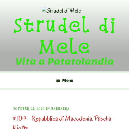
Skip
to
Strudel di
content
Mele
Vita a Patatolandia
Menu
POSTED
OCTOBER 28, 2020
BY
BABBABRA
# 104 – Repubblica di Macedonia. Pascha
ON
Kjofte