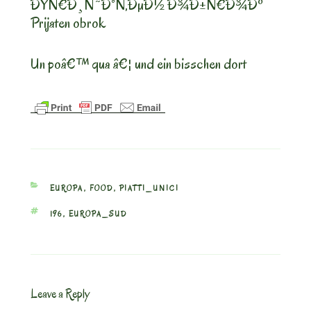
ÐŸÑ€Ð¸Ñ˜Ð°Ñ‚ÐµÐ½ Ð¾Ð±Ñ€Ð¾Ðº
Prijaten obrok
Un poâ€™ qua â€¦ und ein bisschen dort
CATEGORIES
EUROPA
,
FOOD
,
PIATTI_UNICI
TAGS
196
,
EUROPA_SUD
Leave a Reply