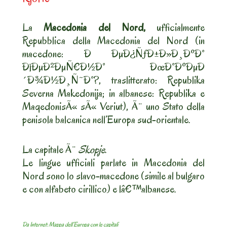
La
Macedonia del Nord,
ufficialmente
Repubblica della Macedonia del Nord (in
macedone: Ð ÐµÐ¿ÑƒÐ±Ð»Ð¸ÐºÐ°
Ð¡ÐµÐ²ÐµÑ€Ð½Ð° ÐœÐ°ÐºÐµÐ
´Ð¾Ð½Ð¸Ñ˜Ð°?, traslitterato: Republika
Severna Makedonija; in albanese: Republika e
MaqedonisÃ« sÃ« Veriut), Ã¨ uno Stato della
penisola balcanica nell’Europa sud-orientale.
La capitale Ã¨
Skopje
.
Le lingue ufficiali parlate in Macedonia del
Nord sono lo slavo-macedone (simile al bulgaro
e con alfabeto cirillico) e lâ€™albanese.
Da Internet: Mappa dell’Europa con le capitali