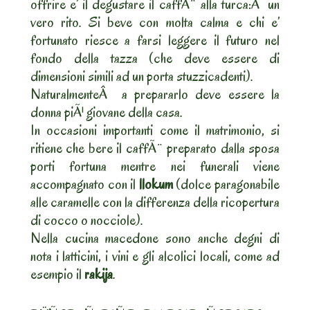
offrire e’ il degustare il caffÃ¨ alla turca:Â un
vero rito. Si beve con molta calma e chi e’
fortunato riesce a farsi leggere il futuro nel
fondo della tazza (che deve essere di
dimensioni simili ad un porta stuzzicadenti).
NaturalmenteÂ a prepararlo deve essere la
donna piÃ¹ giovane della casa.
In occasioni importanti come il matrimonio, si
ritiene che bere il caffÃ¨ preparato dalla sposa
porti fortuna mentre nei funerali viene
accompagnato con il
llokum
(dolce paragonabile
alle caramelle con la differenza della ricopertura
di cocco o nocciole).
Nella cucina macedone sono anche degni di
nota i latticini, i vini e gli alcolici locali, come ad
esempio il
rakija
.