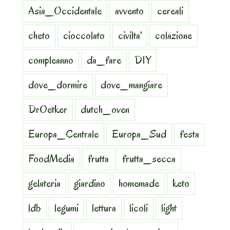
Asia_Occidentale
avvento
cereali
cheto
cioccolato
civilta'
colazione
compleanno
da_fare
DIY
dove_dormire
dove_mangiare
DrOetker
dutch_oven
Europa_Centrale
Europa_Sud
festa
FoodMedia
frutta
frutta_secca
gelateria
giardino
homemade
keto
ldb
legumi
lettura
licoli
light