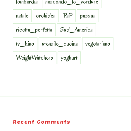
lombardia
nascondo_le_verdure
natale
orchidea
PaP
pasqua
ricetta_perfetta
Sud_America
tv_kino
utensile_cucina
vegetariano
WeightWatchers
yoghurt
Recent Comments