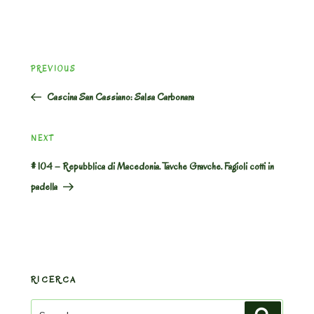
Post
Previous
PREVIOUS
navigation
Post
Cascina San Cassiano: Salsa Carbonara
Next
NEXT
Post
# 104 – Repubblica di Macedonia. Tavche Gravche. Fagioli cotti in
padella
RICERCA
Search
Search