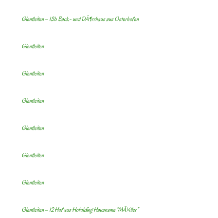
Glentleiten – 13b Back- und DÃ¶rrhaus aus Osterhofen
Glentleiten
Glentleiten
Glentleiten
Glentleiten
Glentleiten
Glentleiten
Glentleiten – 12 Hof aus Hofolding Hausname “MÃ¼ller”