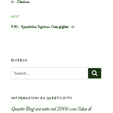
Citazione
Next
NEXT
Post
# 90 – Repubblica Togolese. Orata grigliata
RICERCA
Search
Search
for:
INFORMAZIONI SU QUESTO SITO
Questo Blog era nato nel 2006 con l’idea di