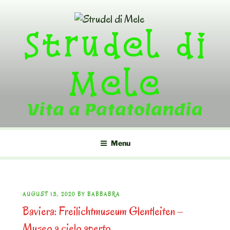
Skip
to
Strudel di
content
Mele
Vita a Patatolandia
Menu
POSTED
AUGUST 13, 2020
BY
BABBABRA
Baviera: Freilichtmuseum Glentleiten –
ON
Museo a cielo aperto