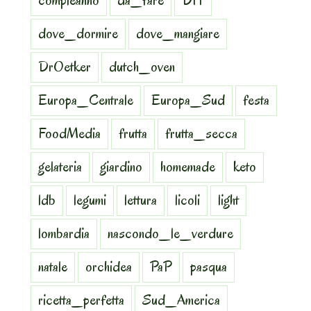
compleanno
da_fare
DIY
dove_dormire
dove_mangiare
DrOetker
dutch_oven
Europa_Centrale
Europa_Sud
festa
FoodMedia
frutta
frutta_secca
gelateria
giardino
homemade
keto
ldb
legumi
lettura
licoli
light
lombardia
nascondo_le_verdure
natale
orchidea
PaP
pasqua
ricetta_perfetta
Sud_America