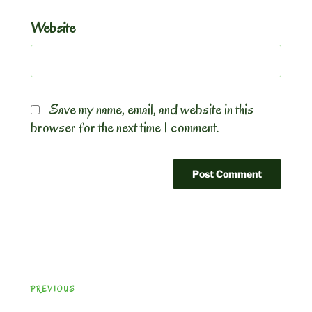
Website
Save my name, email, and website in this
browser for the next time I comment.
Post
Previous
PREVIOUS
navigation
Post