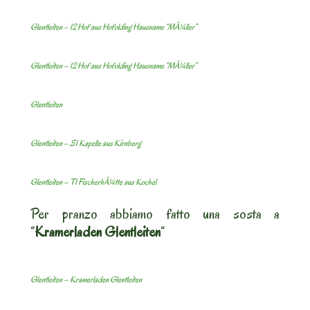
Glentleiten – 12 Hof aus Hofolding Hausname “MÃ¼ller”
Glentleiten – 12 Hof aus Hofolding Hausname “MÃ¼ller”
Glentleiten
Glentleiten – S1 Kapelle aus Kirnberg
Glentleiten – T1 FischerhÃ¼tte aus Kochel
Per pranzo abbiamo fatto una sosta a
“
Kramerladen Glentleiten
“
Glentleiten – Kramerladen Glentleiten