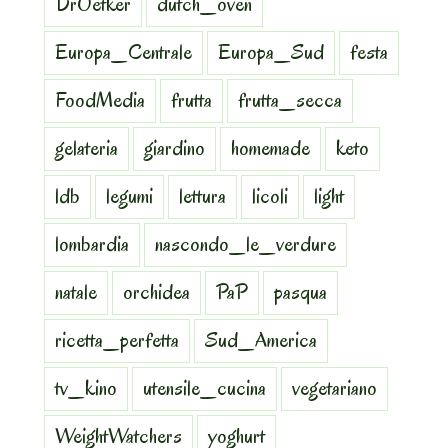
DrOetker
dutch_oven
Europa_Centrale
Europa_Sud
festa
FoodMedia
frutta
frutta_secca
gelateria
giardino
homemade
keto
ldb
legumi
lettura
licoli
light
lombardia
nascondo_le_verdure
natale
orchidea
PaP
pasqua
ricetta_perfetta
Sud_America
tv_kino
utensile_cucina
vegetariano
WeightWatchers
yoghurt