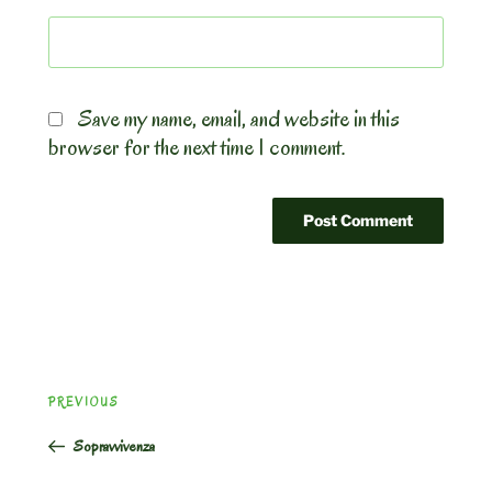
Save my name, email, and website in this
browser for the next time I comment.
Post
Previous
PREVIOUS
navigation
Post
Sopravvivenza