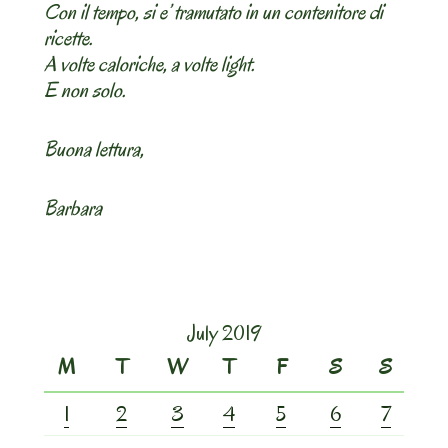
Con il tempo, si e’ tramutato in un contenitore di
ricette.
A volte caloriche, a volte light.
E non solo.
Buona lettura,
Barbara
July 2019
M
T
W
T
F
S
S
1
2
3
4
5
6
7