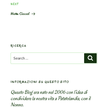
Next
NEXT
Post
Motta: Ciocori’
RICERCA
Search
Search
for:
INFORMAZIONI SU QUESTO SITO
Questo Blog era nato nel 2006 con l’idea di
condividere la nostra vita a Patatolandia, con il
Nonno.