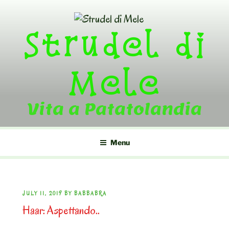
Skip
to
Strudel di
content
Mele
Vita a Patatolandia
Menu
POSTED
JULY 11, 2019
BY
BABBABRA
Haar: Aspettando..
ON