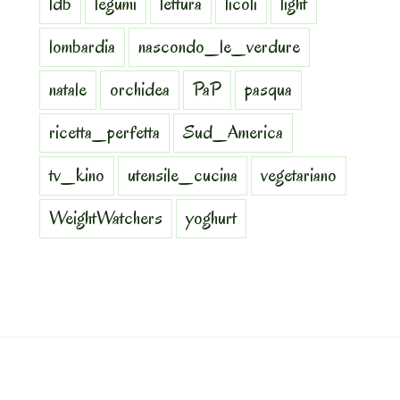
ldb
legumi
lettura
licoli
light
lombardia
nascondo_le_verdure
natale
orchidea
PaP
pasqua
ricetta_perfetta
Sud_America
tv_kino
utensile_cucina
vegetariano
WeightWatchers
yoghurt