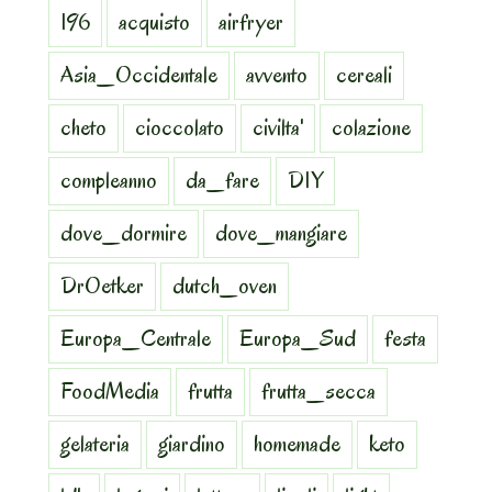
196
acquisto
airfryer
Asia_Occidentale
avvento
cereali
cheto
cioccolato
civilta'
colazione
compleanno
da_fare
DIY
dove_dormire
dove_mangiare
DrOetker
dutch_oven
Europa_Centrale
Europa_Sud
festa
FoodMedia
frutta
frutta_secca
gelateria
giardino
homemade
keto