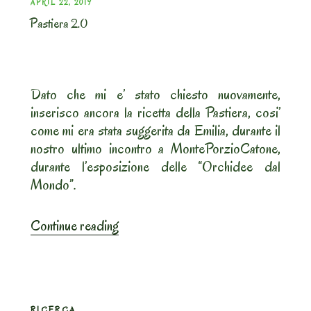
POSTED
APRIL 22, 2019
Pastiera 2.0
ON
Dato che mi e’ stato chiesto nuovamente,
inserisco ancora la ricetta della Pastiera, cosi’
come mi era stata suggerita da Emilia, durante il
nostro ultimo incontro a MontePorzioCatone,
durante l’esposizione delle “Orchidee dal
Mondo”.
“Pastiera
Continue reading
2.0”
RICERCA