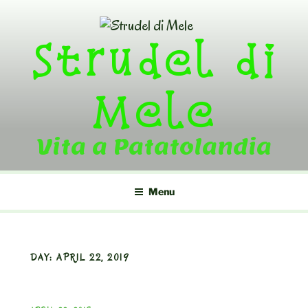
Skip
to
Strudel di
content
Mele
Vita a Patatolandia
Menu
DAY:
APRIL 22, 2019