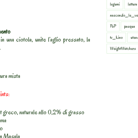
legumi
lettura
nascondo_le_ve
PaP
pasqua
mento
tv_kino
uten
n una ciotola, unite l’aglio pressato, la
.
WeightWatchers
ura mista
nts:
 greco, naturale allo 0,2% di grasso
uma
no
am Masala