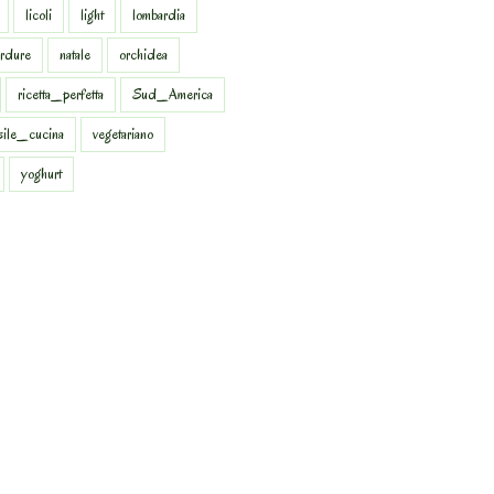
licoli
light
lombardia
rdure
natale
orchidea
ricetta_perfetta
Sud_America
sile_cucina
vegetariano
yoghurt