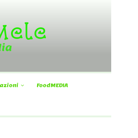
 Mele
dia
azioni
FoodMEDIA