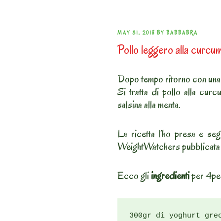
POSTED
MAY 31, 2018
BY
BABBABRA
Pollo leggero alla curcu
ON
Dopo tempo ritorno con una 
Si tratta di pollo alla cur
salsina alla menta.
La ricetta l’ho presa e segu
WeightWatchers pubblicata q
Ecco gli
ingredienti
per 4pe
300gr di yoghurt grec