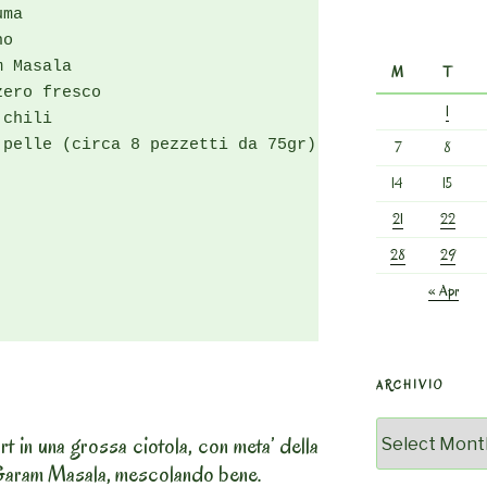
ma

o

 Masala

M
T
ero fresco

1
chili

pelle (circa 8 pezzetti da 75gr)

7
8
14
15
21
22
28
29
« Apr
ARCHIVIO
Archivio
rt in una grossa ciotola, con meta’ della
Garam Masala, mescolando bene.