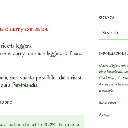
RICERCA
ma e curry con salsa.
Search
for:
ricetta leggera.
cuma e curry, con una leggera d fresca
INFORMAZIONI 
Questo Blog era nato n
vita a Patatolandia, co
ita, per quanto possibile, dalla rivista
Con il tempo, si e’ tram
ui a Patatolandia.
A volte caloriche, a volt
E non solo.
rsone
Buona lettura,
Barbara
o, naturale allo 0,2% di grasso
