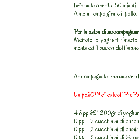
Infornate oer 45-50 minuti.
A meta’ tempo girate il pollo.
Per la salsa di accompagna
Mettete lo yoghurt rimasto i
menta ed il succo del limone
Accompagnate con una verd
Un poâ€™ di calcoli ProPoi
4.8 pp â€“ 300gr di yoghurt
0 pp – 2 cucchiaini di curc
0 pp – 2 cucchiaini di cumi
0 pp – 2 cucchiaini di Gar