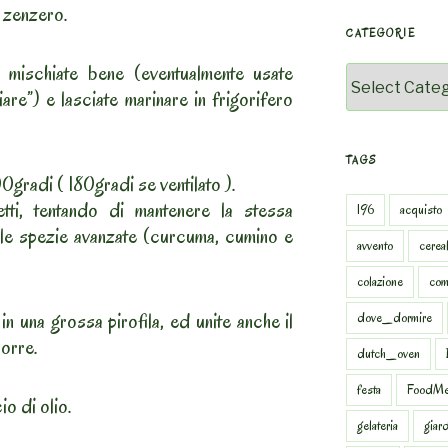
lo zenzero.
CATEGORIE
t, mischiate bene (eventualmente usate
Categorie
are”) e lasciate marinare in frigorifero
TAGS
gradi ( 180gradi se ventilato ).
etti, tentando di mantenere la stessa
196
acquisto
lle spezie avanzate (curcuma, cumino e
avvento
cereal
colazione
com
in una grossa pirofila, ed unite anche il
dove_dormire
orre.
dutch_oven
festa
FoodMe
o di olio.
gelateria
giar