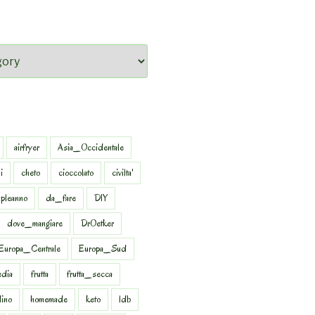
airfryer
Asia_Occidentale
i
cheto
cioccolato
civilta'
pleanno
da_fare
DIY
dove_mangiare
DrOetker
Europa_Centrale
Europa_Sud
dia
frutta
frutta_secca
dino
homemade
keto
ldb