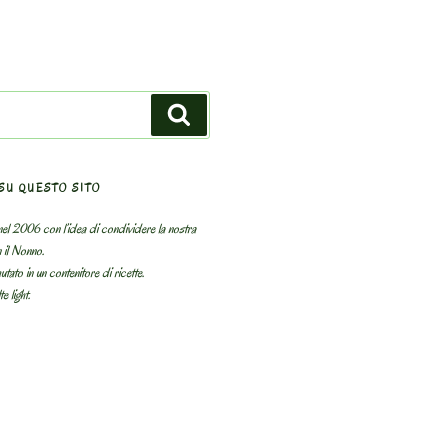
Search
SU QUESTO SITO
el 2006 con l’idea di condividere la nostra
n il Nonno.
utato in un contenitore di ricette.
e light.