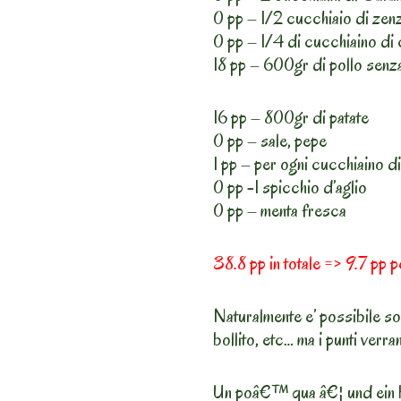
0 pp – 1/2 cucchiaio di zen
0 pp – 1/4 di cucchiaino di c
18 pp – 600gr di pollo senza
16 pp – 800gr di patate
0 pp – sale, pepe
1 pp – per ogni cucchiaino di
0 pp -1 spicchio d’aglio
0 pp – menta fresca
38.8 pp in totale => 9.7 pp p
Naturalmente e’ possibile sos
bollito, etc… ma i punti verra
Un poâ€™ qua â€¦ und ein 