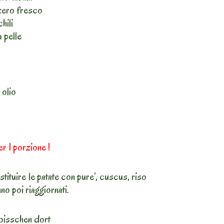
zero fresco
hili
 pelle
 olio
er 1 porzione !
tituire le patate con pure’, cuscus, riso
nno poi riaggiornati.
bisschen dort