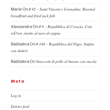
# 92 – Saint Vincent e Grenadine. Roasted
Marie
On
breadfruit and fried jack fish
# 9 – Repubblica di Croazia. Crni
Alessandra
On
riÅ¾ot, risotto al nero di seppia
# 140 – Repubblica del Niger. Stufato
Babbabra
On
con datteri
Straccetti di pollo al limone con rucola
Babbabra
On
Meta
Log in
Entries feed