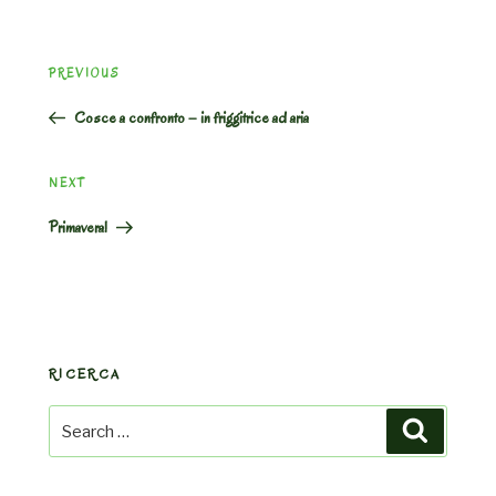
Post
Previous
PREVIOUS
navigation
Post
Cosce a confronto – in friggitrice ad aria
Next
NEXT
Post
Primavera!
RICERCA
Search
Search
for: