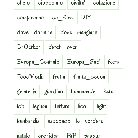
cheto
cioccolato
civilta'
colazione
compleanno
da_fare
DIY
dove_dormire
dove_mangiare
DrOetker
dutch_oven
Europa_Centrale
Europa_Sud
festa
FoodMedia
frutta
frutta_secca
gelateria
giardino
homemade
keto
ldb
legumi
lettura
licoli
light
lombardia
nascondo_le_verdure
natale
orchidea
PaP
pasqua