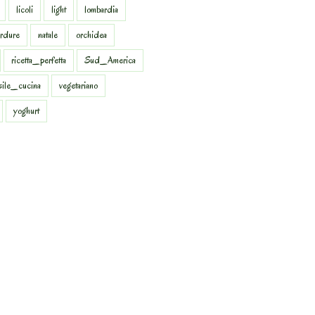
licoli
light
lombardia
rdure
natale
orchidea
ricetta_perfetta
Sud_America
sile_cucina
vegetariano
yoghurt