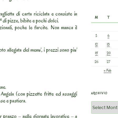
aglietta di carta riciclata e consiste in
M
T
di pizze, bibite e pochi dolci.
ionali, poche le farcite. Non manca il
5
6
12
13
o allegata del menu’, i prezzi sono piu’
19
20
26
27
« Feb
ene.
ngela (con pizzette fritte ed assaggi
ARCHIVIO
ese e pastiera.
Archivio
 pranzo – nelle giornate lavorative – a