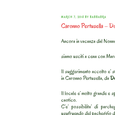
POSTED
MARCH 7, 2018
BY
BABBABRA
Caronno Pertusella – Do
ON
Ancora in vacanza dal Nonn
siamo usciti a cena con Mara 
Il suggerimento accolto e’ s
in Caronno Pertusella, da
Do
Il locale e’ molto grande e 
caotico.
C’e’ possibilita’ di parch
usufruendo del pacheggio de