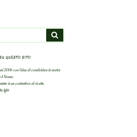
Search
SU QUESTO SITO
el 2006 con l’idea di condividere la nostra
n il Nonno.
utato in un contenitore di ricette.
e light.