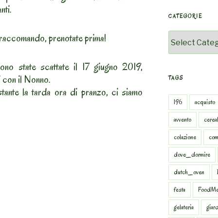
nti.
CATEGORIE
Categorie
i raccomando, prenotate prima!
no state scattate il 17 giugno 2019,
i con il Nonno.
TAGS
tante la tarda ora di pranzo, ci siamo
196
acquisto
avvento
cereal
colazione
com
dove_dormire
dutch_oven
festa
FoodMe
gelateria
giar