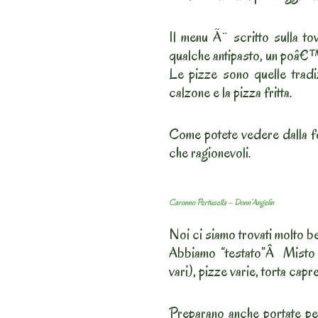
Il menu Ã¨ scritto sulla tov
qualche antipasto, un poâ€™ 
Le pizze sono quelle tradiz
calzone e la pizza fritta.
Come potete vedere dalla fot
che ragionevoli.
Caronno Pertusella – Donn’Angelin
Noi ci siamo trovati molto b
Abbiamo “testato”Â Misto A
vari), pizze varie, torta capr
Preparano anche portate per