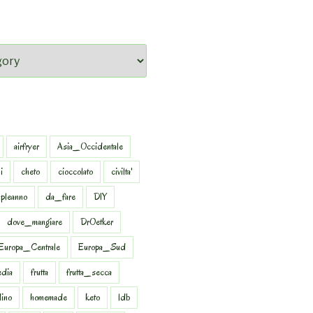
airfryer
Asia_Occidentale
i
cheto
cioccolato
civilta'
pleanno
da_fare
DIY
dove_mangiare
DrOetker
Europa_Centrale
Europa_Sud
dia
frutta
frutta_secca
dino
homemade
keto
ldb