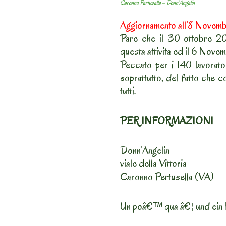
Caronno Pertusella – Donn’Angelin
Aggiornamento all’8 Nove
Pare che il 30 ottobre 2019
questa attivita ed il 6 Nove
Peccato per i 140 lavorator
soprattutto, del fatto che 
tutti.
PER INFORMAZIONI
Donn’Angelin
viale della Vittoria
Caronno Pertusella (VA)
Un poâ€™ qua â€¦ und ein 