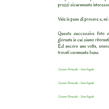
prezzi sicuramente interessa
Vale la pena di provare e, m
Queste successive foto so
giornata in cui siamo ritornat
Ed ancora una volta, nonos
trovati veramente bene.
Caronno Pertusella – Donn’Angelin
Caronno Pertusella – Donn’Angelin
Caronno Pertusella – Donn’Angelin