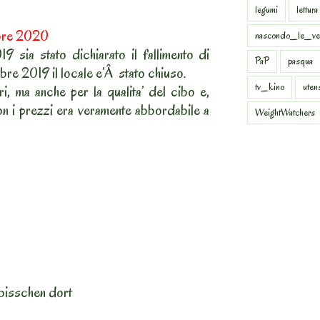
legumi
lettura
mbre 2020
nascondo_le_ve
 sia stato dichiarato il fallimento di
PaP
pasqua
mbre 2019 il locale e’Â stato chiuso.
tv_kino
uten
i, ma anche per la qualita’ del cibo e,
con i prezzi era veramente abbordabile a
WeightWatchers
bisschen dort