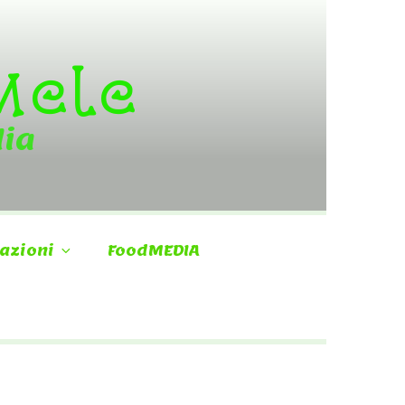
 Mele
dia
azioni
FoodMEDIA