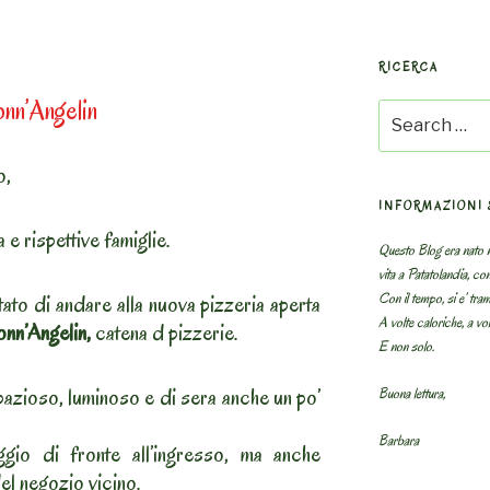
RICERCA
nn’Angelin
Search
for:
o,
INFORMAZIONI 
e rispettive famiglie.
Questo Blog era nato n
vita a Patatolandia, co
Con il tempo, si e’ tram
tato di andare alla nuova pizzeria aperta
A volte caloriche, a volt
nn’Angelin,
catena d pizzerie.
E non solo.
spazioso, luminoso e di sera anche un po’
Buona lettura,
Barbara
eggio di fronte all’ingresso, ma anche
l negozio vicino.