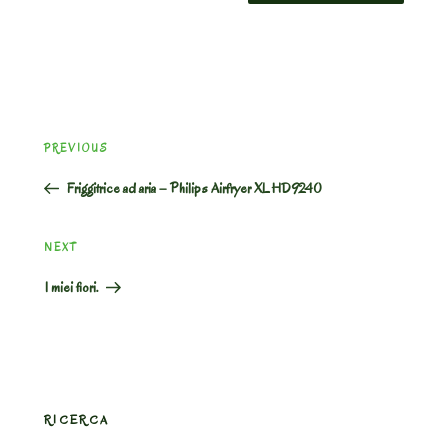
Post
Previous
PREVIOUS
navigation
Post
Friggitrice ad aria – Philips Airfryer XL HD9240
Next
NEXT
Post
I miei fiori.
RICERCA