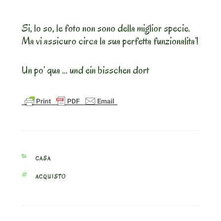
Si, lo so, le foto non sono della miglior specie.
Ma vi assicuro circa la sua perfetta funzionalita’!
Un po’ qua … und ein bisschen dort
CATEGORIES
CASA
TAGS
ACQUISTO