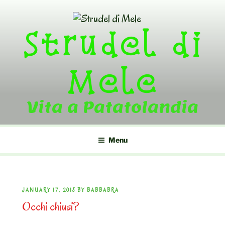
Skip
to
Strudel di
content
Mele
Vita a Patatolandia
Menu
POSTED
JANUARY 17, 2018
BY
BABBABRA
Occhi chiusi?
ON