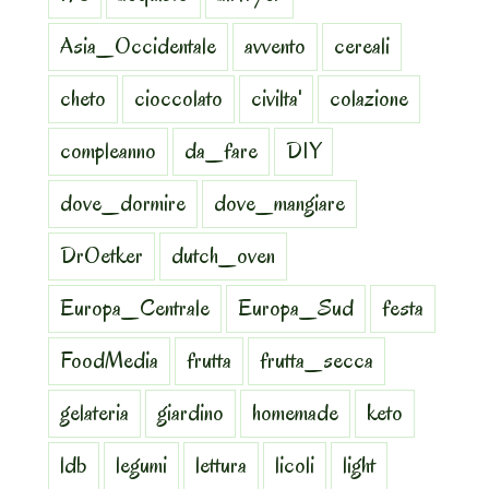
Asia_Occidentale
avvento
cereali
cheto
cioccolato
civilta'
colazione
compleanno
da_fare
DIY
dove_dormire
dove_mangiare
DrOetker
dutch_oven
Europa_Centrale
Europa_Sud
festa
FoodMedia
frutta
frutta_secca
gelateria
giardino
homemade
keto
ldb
legumi
lettura
licoli
light