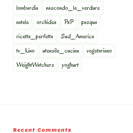
lombardia
nascondo_le_verdure
natale
orchidea
PaP
pasqua
ricetta_perfetta
Sud_America
tv_kino
utensile_cucina
vegetariano
WeightWatchers
yoghurt
Recent Comments