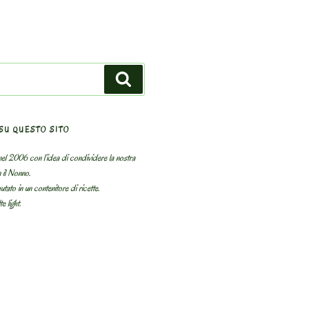
Search
SU QUESTO SITO
el 2006 con l’idea di condividere la nostra
n il Nonno.
utato in un contenitore di ricette.
e light.