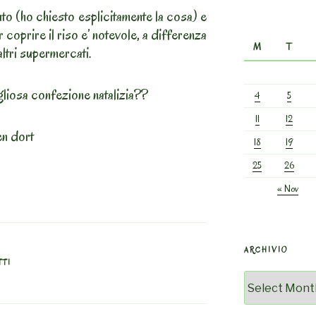
to (ho chiesto esplicitamente la cosa) e
 coprire il riso e’ notevole, a differenza
M
T
altri supermercati.
gliosa confezione natalizia??
4
5
11
12
en dort
18
19
25
26
« Nov
ARCHIVIO
TTI
Archivio