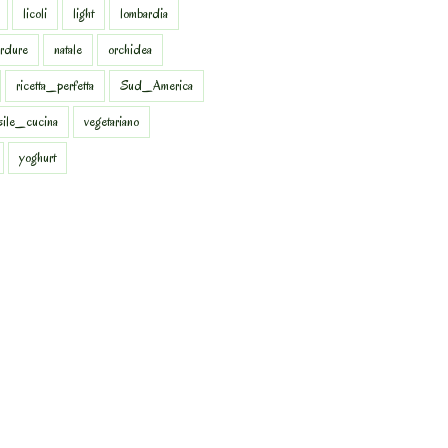
licoli
light
lombardia
rdure
natale
orchidea
ricetta_perfetta
Sud_America
sile_cucina
vegetariano
yoghurt