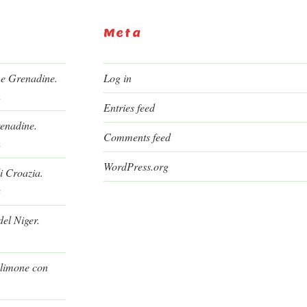
Meta
 e Grenadine.
Log in
h
Entries feed
renadine.
Comments feed
h
WordPress.org
i Croazia.
a
el Niger.
l limone con