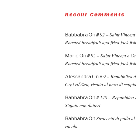
Recent Comments
# 92 – Saint Vincent
Babbabra
On
Roasted breadfruit and fried jack fis
# 92 – Saint Vincent e G
Marie
On
Roasted breadfruit and fried jack fis
# 9 – Repubblica d
Alessandra
On
Crni riÅ¾ot, risotto al nero di seppi
# 140 – Repubblica d
Babbabra
On
Stufato con datteri
Straccetti di pollo a
Babbabra
On
rucola