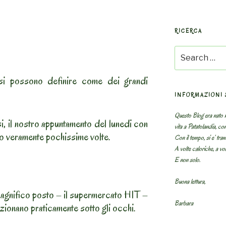
RICERCA
Search
for:
 si possono definire come dei grandi
INFORMAZIONI 
Questo Blog era nato n
si, il nostro appuntamento del lunedi con
vita a Patatolandia, co
so veramente pochissime volte.
Con il tempo, si e’ tram
A volte caloriche, a volt
E non solo.
Buona lettura,
magnifico posto – il supermercato HIT –
Barbara
zionano praticamente sotto gli occhi.