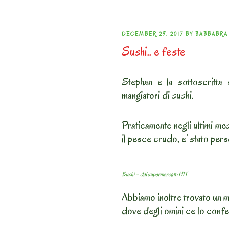
POSTED
DECEMBER 29, 2017
BY
BABBABRA
Sushi.. e feste
ON
Stephan e la sottoscritta
mangiatori di sushi.
Praticamente negli ultimi me
il pesce crudo, e’ stato per
Sushi – dal supermercato HIT
Abbiamo inoltre trovato un 
dove degli omini ce lo confe