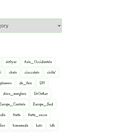
airfryer
Asia_Occidentale
i
cheto
cioccolato
civilta'
pleanno
da_fare
DIY
dove_mangiare
DrOetker
Europa_Centrale
Europa_Sud
dia
frutta
frutta_secca
dino
homemade
keto
ldb