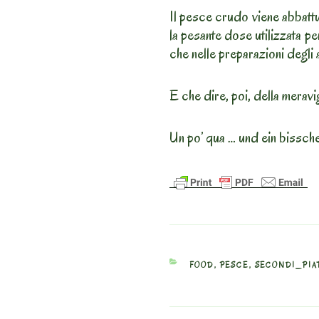
Il pesce crudo viene abbattu
la pesante dose utilizzata per
che nelle preparazioni degli 
E che dire, poi, della meravi
Un po’ qua … und ein bissch
CATEGORIES
FOOD
,
PESCE
,
SECONDI_PIA