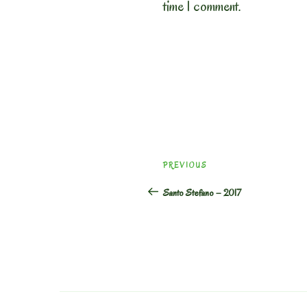
time I comment.
Post
Previous
PREVIOUS
navigation
Post
Santo Stefano – 2017