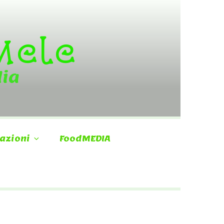
 Mele
dia
azioni
FoodMEDIA