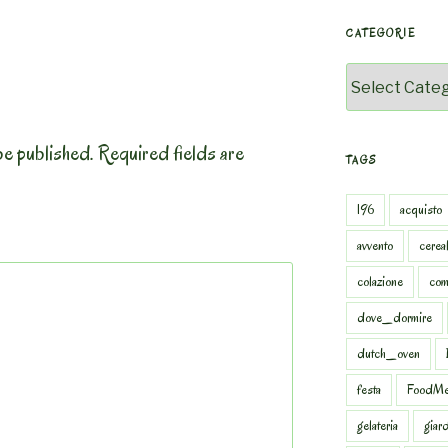
CATEGORIE
Categorie
be published.
Required fields are
TAGS
196
acquisto
avvento
cereal
colazione
com
dove_dormire
dutch_oven
festa
FoodMe
gelateria
giar