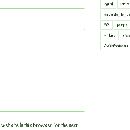
legumi
lettura
nascondo_le_ve
PaP
pasqua
tv_kino
uten
WeightWatchers
 website in this browser for the next