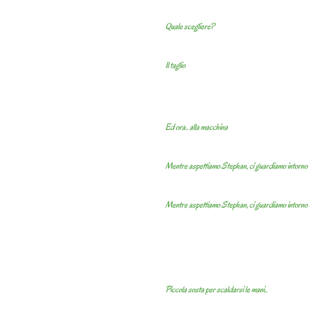
Quale scegliere?
Il taglio
Ed ora.. alla macchina
Mentre aspettiamo Stephan, ci guardiamo intorno
Mentre aspettiamo Stephan, ci guardiamo intorno
Piccola sosta per scaldarsi le mani..