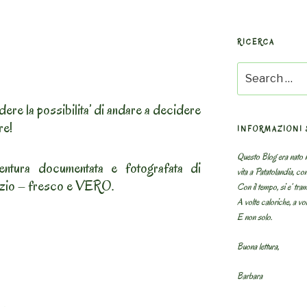
RICERCA
Search
for:
dere la possibilita’ di andare a decidere
re!
INFORMAZIONI 
Questo Blog era nato n
ventura documentata e fotografata di
vita a Patatolandia, co
alizio – fresco e VERO.
Con il tempo, si e’ tram
A volte caloriche, a volt
E non solo.
Buona lettura,
Barbara