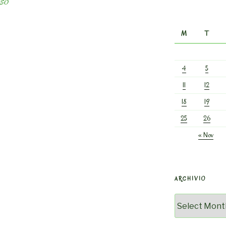
OSSO
M
T
4
5
11
12
18
19
25
26
« Nov
ARCHIVIO
Archivio