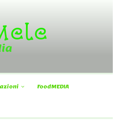
 Mele
dia
azioni
FoodMEDIA