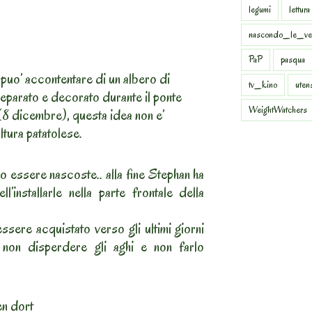
legumi
lettura
nascondo_le_ve
PaP
pasqua
i puo’ accontentare di un albero di
tv_kino
uten
preparato e decorato durante il ponte
WeightWatchers
8 dicembre), questa idea non e’
ltura patatolese.
o essere nascoste.. alla fine Stephan ha
’installarle nella parte frontale della
ere acquistato verso gli ultimi giorni
 non disperdere gli aghi e non farlo
en dort