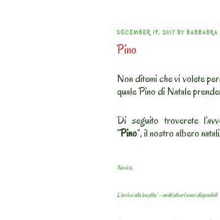
POSTED
DECEMBER 19, 2017
BY
BABBABRA
Pino
ON
Non ditemi che vi volete per
quale Pino di Natale prende
Di seguito troverete l’av
“
Pino
“, il nostro albero nat
Nevica..
L’arrivo alla localita’ – molti alberi sono disponibili