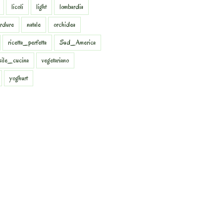
licoli
light
lombardia
rdure
natale
orchidea
ricetta_perfetta
Sud_America
sile_cucina
vegetariano
yoghurt