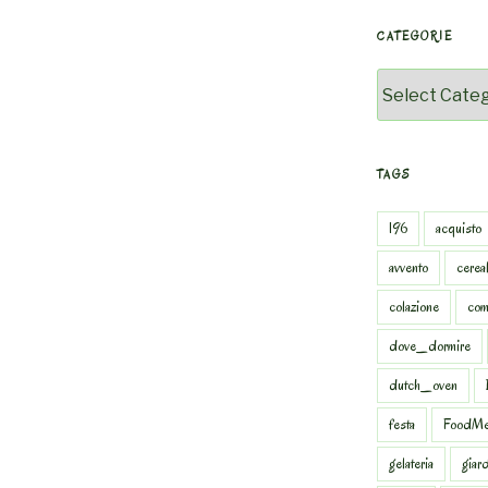
CATEGORIE
Categorie
TAGS
196
acquisto
avvento
cereal
colazione
com
dove_dormire
dutch_oven
festa
FoodMe
gelateria
giar