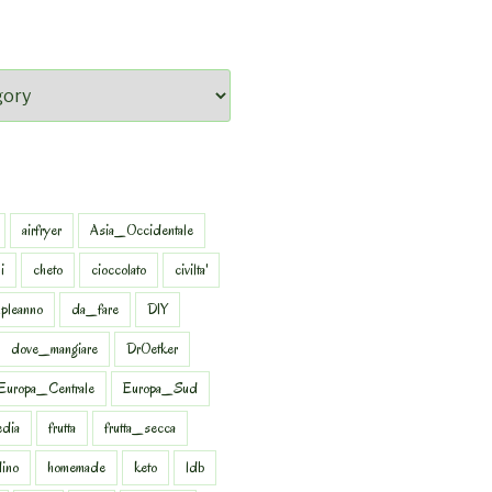
airfryer
Asia_Occidentale
i
cheto
cioccolato
civilta'
pleanno
da_fare
DIY
dove_mangiare
DrOetker
Europa_Centrale
Europa_Sud
dia
frutta
frutta_secca
dino
homemade
keto
ldb