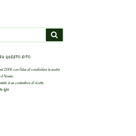
Search
SU QUESTO SITO
el 2006 con l’idea di condividere la nostra
n il Nonno.
utato in un contenitore di ricette.
e light.