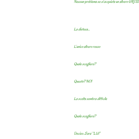
Nessun problema se si acquista un albero GR
La distesa…
L’unico albero rosso
Quale scegliere?
Questo? NO!
La scelta sembra difficile
Quale scegliere?
Deciso. Sara’ “LUI”