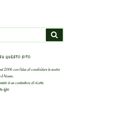
Search
SU QUESTO SITO
el 2006 con l’idea di condividere la nostra
n il Nonno.
utato in un contenitore di ricette.
e light.