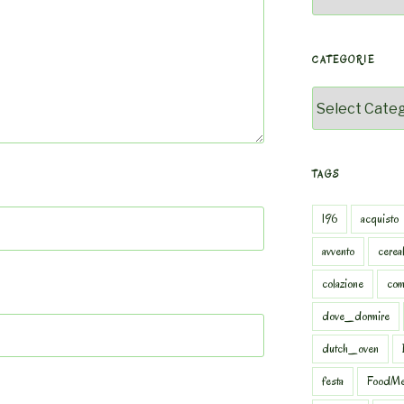
CATEGORIE
Categorie
TAGS
196
acquisto
avvento
cereal
colazione
com
dove_dormire
dutch_oven
festa
FoodMe