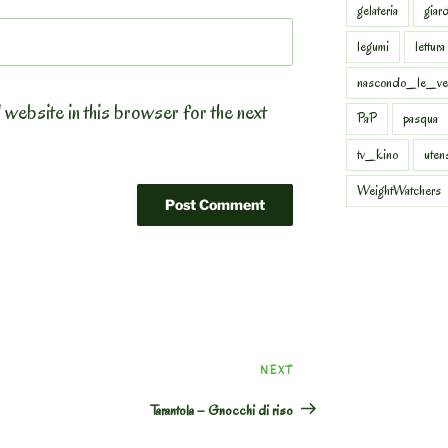
gelateria
giar
legumi
lettura
nascondo_le_ve
 website in this browser for the next
PaP
pasqua
tv_kino
uten
WeightWatchers
Next
NEXT
Post
Tarantola – Gnocchi di riso