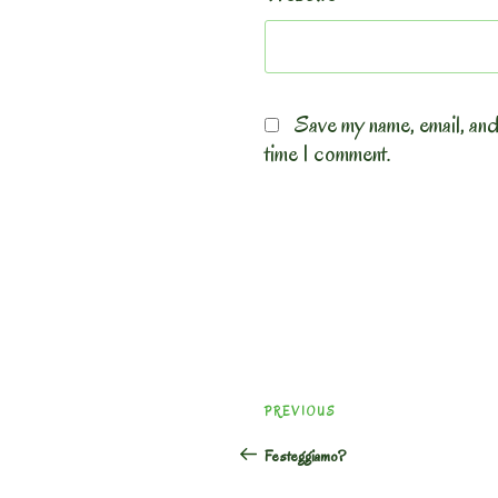
Save my name, email, and
time I comment.
Post
Previous
PREVIOUS
navigation
Post
Festeggiamo?