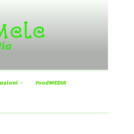
 Mele
dia
azioni
FoodMEDIA