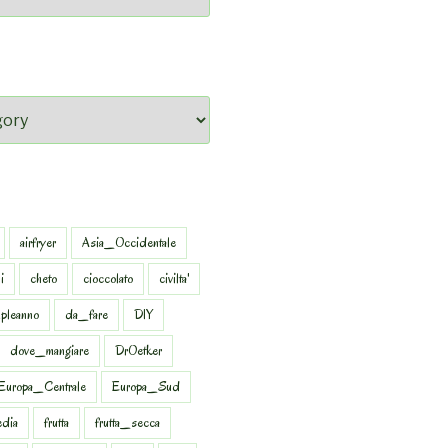
airfryer
Asia_Occidentale
i
cheto
cioccolato
civilta'
pleanno
da_fare
DIY
dove_mangiare
DrOetker
Europa_Centrale
Europa_Sud
dia
frutta
frutta_secca