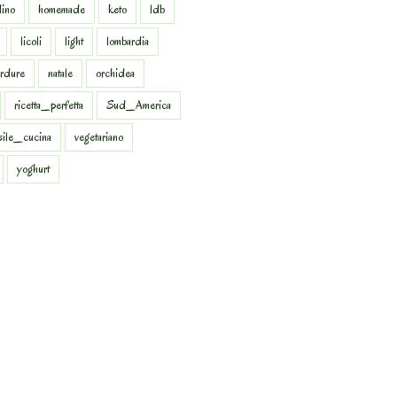
dino
homemade
keto
ldb
licoli
light
lombardia
rdure
natale
orchidea
ricetta_perfetta
Sud_America
sile_cucina
vegetariano
yoghurt