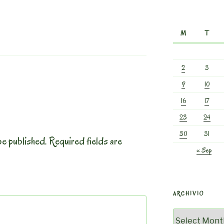
M
T
2
3
9
10
16
17
23
24
30
31
be published.
Required fields are
« Sep
ARCHIVIO
Archivio