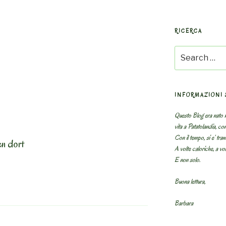
RICERCA
Search
for:
INFORMAZIONI 
Questo Blog era nato n
vita a Patatolandia, co
Con il tempo, si e’ tram
en dort
A volte caloriche, a volt
E non solo.
Buona lettura,
Barbara