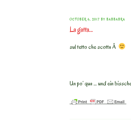
POSTED
OCTOBER 6, 2017
BY
BABBABRA
La gatta…
ON
sul tetto che scotta Â
Un po’ qua … und ein bissch