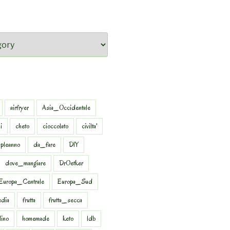
airfryer
Asia_Occidentale
i
cheto
cioccolato
civilta'
pleanno
da_fare
DIY
dove_mangiare
DrOetker
Europa_Centrale
Europa_Sud
dia
frutta
frutta_secca
dino
homemade
keto
ldb