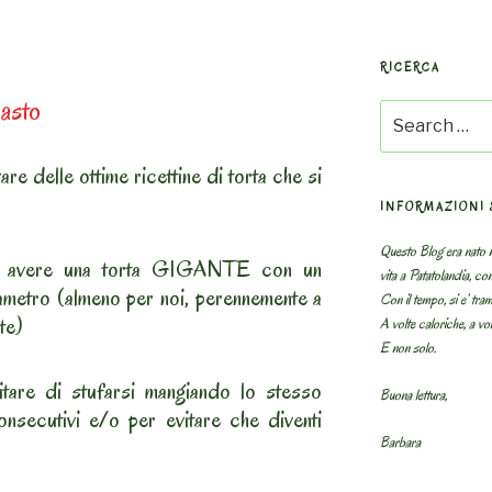
RICERCA
pasto
Search
for:
re delle ottime ricettine di torta che si
INFORMAZIONI 
Questo Blog era nato n
le avere una torta GIGANTE con un
vita a Patatolandia, co
metro (almeno per noi, perennemente a
Con il tempo, si e’ tram
te)
A volte caloriche, a volt
E non solo.
itare di stufarsi mangiando lo stesso
Buona lettura,
onsecutivi e/o per evitare che diventi
Barbara