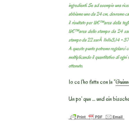
ingredienti. Se ad esempio una rice
abbiamo uno da 24 cm, dovremo calc
il risultato per lâ€™area della teg
lâ€™area dello stampo da 24 sa
stampo da 22 sarÃ 11x11x3,14 = 37
A questo punto potremo regolarci co
moltiplicando il quantitativo di ogni
ottenuto.
Io ce l’ho fatta con la “
Guinn
Un po’ qua … und ein bissch