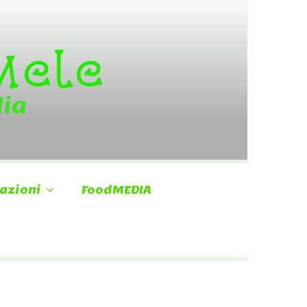
 Mele
dia
azioni
FoodMEDIA