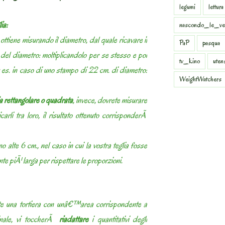
legumi
lettura
ia:
nascondo_le_ve
 ottiene misurando il diametro, dal quale ricavare il
PaP
pasqua
del diametro: moltiplicandolo per se stesso e poi
tv_kino
uten
es. in caso di uno stampo di 22 cm. di diametro:
WeightWatchers
ia rettangolare o quadrata
, invece, dovrete misurare
icarli tra loro, il risultato ottenuto corrisponderÃ
o alte 6 cm., nel caso in cui la vostra teglia fosse
 piÃ¹ larga per rispettare le proporzioni.
ete una tortiera con unâ€™area corrispondente a
iginale, vi toccherÃ
riadattare
i quantitativi degli