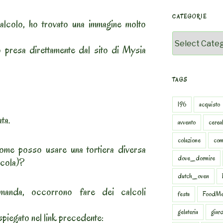
CATEGORIE
alcolo, ho trovato una immagine molto
Categorie
o presa direttamente dal sito di Mysia
TAGS
196
acquisto
ta.
avvento
cereal
colazione
com
me posso usare una tortiera diversa
dove_dormire
ccola)?
dutch_oven
manda, occorrono fare dei calcoli
festa
FoodMe
gelateria
giar
piegato nel link precedente: