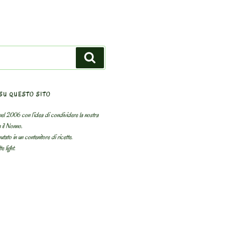
Search
SU QUESTO SITO
el 2006 con l’idea di condividere la nostra
n il Nonno.
utato in un contenitore di ricette.
e light.