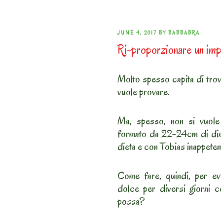
POSTED
JUNE 4, 2017
BY
BABBABRA
Ri-proporzionare un im
ON
Molto spesso capita di trova
vuole provare.
Ma, spesso, non si vuo
formato da 22-24cm di dia
dieta e con Tobias inappeten
Come fare, quindi, per ev
dolce per diversi giorni c
possa?