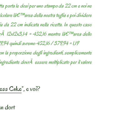
tta porta le dosi per uno stampo da 22 cm e noi ne
olare lâ€™area della nostra teglia e poi dividere
lia da 22 cm indicata nella ricetta. In questo caso
rÃ 12x12x3,14 = 452,16 mentre lâ€™area dello
9,94 quindi avremo 452,16 / 379,94 = 1,19
n la proporzione degli ingredienti, semplicemente
 ingrediente dovrÃ essere moltiplicato per il valore
ess Cake
“, e voi?
en dort