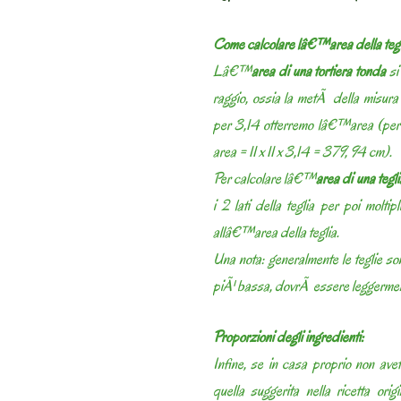
Come calcolare lâ€™area della tegl
Lâ€™
area di una tortiera tonda
si
raggio, ossia la metÃ della misura 
per 3,14 otterremo lâ€™area (per 
area = 11 x 11 x 3,14 = 379, 94 cm).
Per calcolare lâ€™
area di una tegl
i 2 lati della teglia per poi moltipl
allâ€™area della teglia.
Una nota: generalmente le teglie son
piÃ¹ bassa, dovrÃ essere leggermente
Proporzioni degli ingredienti:
Infine, se in casa proprio non av
quella suggerita nella ricetta or