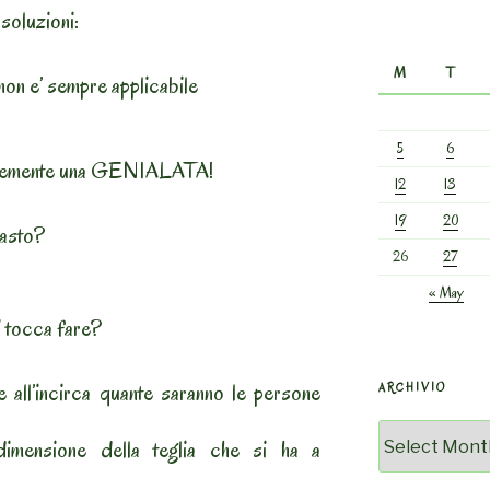
 soluzioni:
M
T
non e’ sempre applicabile
5
6
plicemente una GENIALATA!
12
13
19
20
pasto?
26
27
« May
i tocca fare?
e all’incirca quante saranno le persone
ARCHIVIO
Archivio
imensione della teglia che si ha a