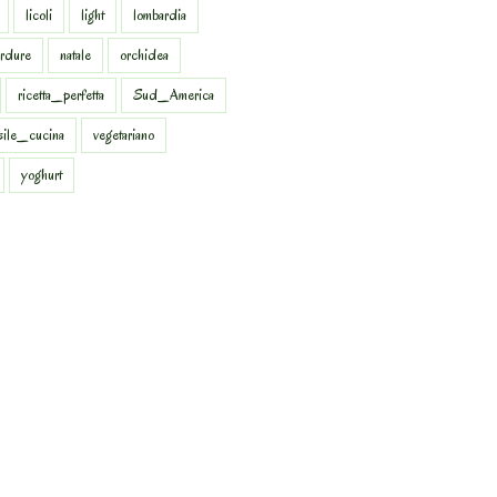
licoli
light
lombardia
rdure
natale
orchidea
ricetta_perfetta
Sud_America
sile_cucina
vegetariano
yoghurt