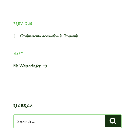
Post
Previous
PREVIOUS
navigation
Post
Ordinamento scolastico in Germania
Next
NEXT
Post
Ein Wolpertinger
RICERCA
Search
Search
for: