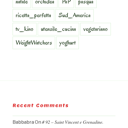
natale
orchidea
PaP
pasqua
ricetta_perfetta
Sud_America
tv_kino
utensile_cucina
vegetariano
WeightWatchers
yoghurt
Recent Comments
# 92 – Saint Vincent e Grenadine.
Babbabra
On