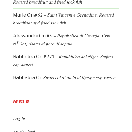
Roasted breadfruit and fried jack fish
# 92 – Saint Vincent e Grenadine. Roasted
Marie
On
breadfruit and fried jack fish
# 9 – Repubblica di Croazia. Crni
Alessandra
On
riÅ¾ot, risotto al nero di seppia
# 140 – Repubblica del Niger. Stufato
Babbabra
On
con datteri
Straccetti di pollo al limone con rucola
Babbabra
On
Meta
Log in
Entries feed