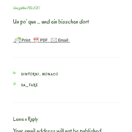
Una gallina FELICE !
Un po’ qua … und ein bisschen dort
CATEGORIES
DINTORNI
,
MONACO
TAGS
DA_FARE
Leave a Reply
Your email address will not be published.