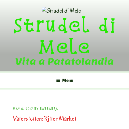
Skip
to
Strudel di
content
Mele
Vita a Patatolandia
Menu
POSTED
MAY 6, 2017
BY
BABBABRA
Vaterstetten: Ritter Market
ON