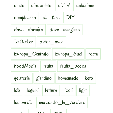
cheto
cioccolato
civilta'
colazione
compleanno
da_fare
DIY
dove_dormire
dove_mangiare
DrOetker
dutch_oven
Europa_Centrale
Europa_Sud
festa
FoodMedia
frutta
frutta_secca
gelateria
giardino
homemade
keto
ldb
legumi
lettura
licoli
light
lombardia
nascondo_le_verdure