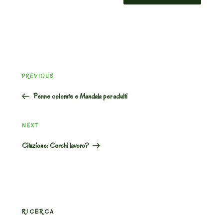
Post
Previous
PREVIOUS
navigation
Post
Penne colorate e Mandala per adulti
Next
NEXT
Post
Citazione: Cerchi lavoro?
RICERCA