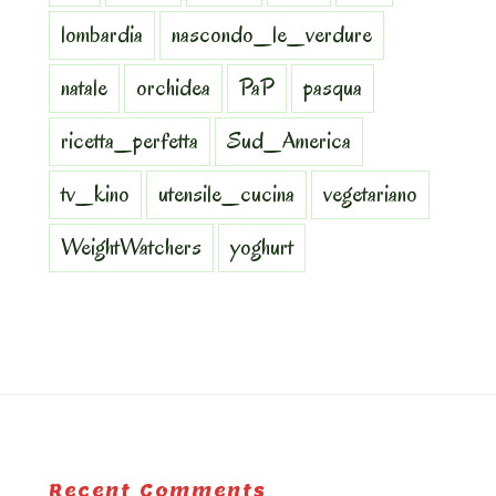
lombardia
nascondo_le_verdure
natale
orchidea
PaP
pasqua
ricetta_perfetta
Sud_America
tv_kino
utensile_cucina
vegetariano
WeightWatchers
yoghurt
Recent Comments