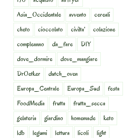
Asia_Occidentale
avvento
cereali
cheto
cioccolato
civilta'
colazione
compleanno
da_fare
DIY
dove_dormire
dove_mangiare
DrOetker
dutch_oven
Europa_Centrale
Europa_Sud
festa
FoodMedia
frutta
frutta_secca
gelateria
giardino
homemade
keto
ldb
legumi
lettura
licoli
light