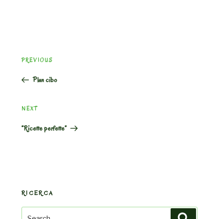
Post
Previous
PREVIOUS
navigation
Post
Plan cibo
Next
NEXT
Post
“Ricette perfette”
RICERCA
Search
Search