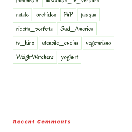
lombardia
nascondo_le_verdure
natale
orchidea
PaP
pasqua
ricetta_perfetta
Sud_America
tv_kino
utensile_cucina
vegetariano
WeightWatchers
yoghurt
Recent Comments