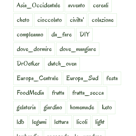
Asia_Occidentale
avvento
cereali
cheto
cioccolato
civilta'
colazione
compleanno
da_fare
DIY
dove_dormire
dove_mangiare
DrOetker
dutch_oven
Europa_Centrale
Europa_Sud
festa
FoodMedia
frutta
frutta_secca
gelateria
giardino
homemade
keto
ldb
legumi
lettura
licoli
light