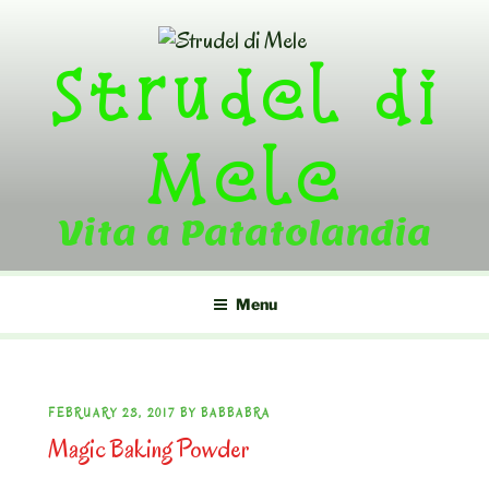
Skip
to
Strudel di
content
Mele
Vita a Patatolandia
Menu
POSTED
FEBRUARY 23, 2017
BY
BABBABRA
Magic Baking Powder
ON