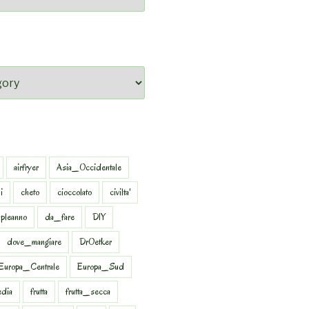
airfryer
Asia_Occidentale
i
cheto
cioccolato
civilta'
pleanno
da_fare
DIY
dove_mangiare
DrOetker
Europa_Centrale
Europa_Sud
dia
frutta
frutta_secca