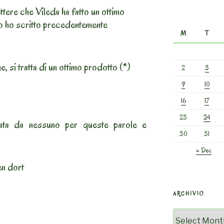
tere che Vileda ha fatto un ottimo
to ho scritto precedentemente
M
T
, si tratta di un ottimo prodotto (*)
2
3
9
10
16
17
23
24
ta da nessuno per queste parole e
30
31
« Dec
en dort
ARCHIVIO
Archivio