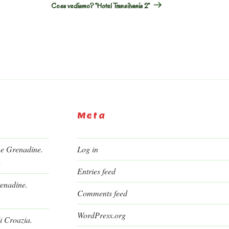
Cosa vediamo? “Hotel Transilvania 2”
Meta
 e Grenadine.
Log in
h
Entries feed
renadine.
Comments feed
h
WordPress.org
i Croazia.