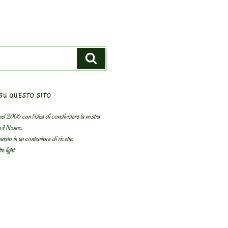
Search
SU QUESTO SITO
el 2006 con l’idea di condividere la nostra
n il Nonno.
utato in un contenitore di ricette.
e light.