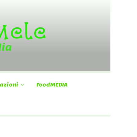
 Mele
dia
azioni
FoodMEDIA