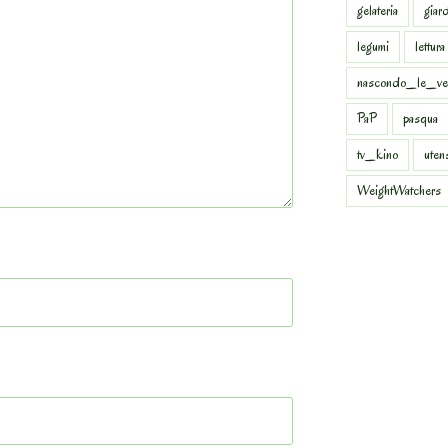
gelateria
giar
legumi
lettura
nascondo_le_ve
PaP
pasqua
tv_kino
uten
WeightWatchers