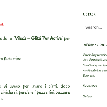
RICERCA
ve
Search
for:
odotto “
Vileda – Glitzi Pur Active
” per
INFORMAZIONI 
Questo Blog era nato n
e fantastico
vita a Patatolandia, co
Con il tempo, si e’ tram
A volte caloriche, a volt
E non solo.
 si usano per lavare i piatti, dopo
Buona lettura,
dividersi, perdere i pezzettini, puzzare
Barbara
le.