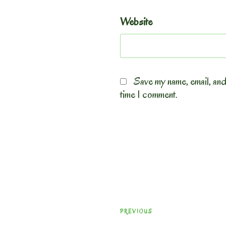
Website
Save my name, email, and
time I comment.
Post
Previous
PREVIOUS
navigation
Post