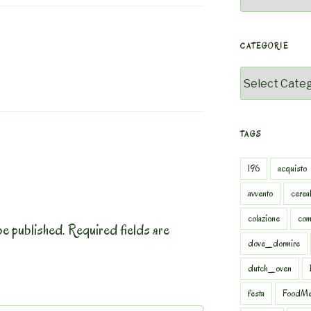
CATEGORIE
Categorie
TAGS
196
acquisto
avvento
cereal
colazione
com
be published.
Required fields are
dove_dormire
dutch_oven
festa
FoodMe