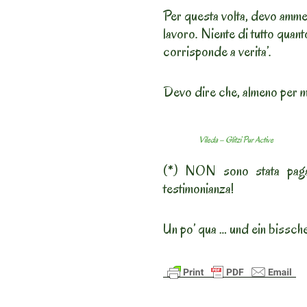
Per questa volta, devo ammet
lavoro. Niente di tutto quan
corrisponde a verita’.
Devo dire che, almeno per me
Vileda – Glitzi Pur Active
(*) NON sono stata paga
testimonianza!
Un po’ qua … und ein bissch