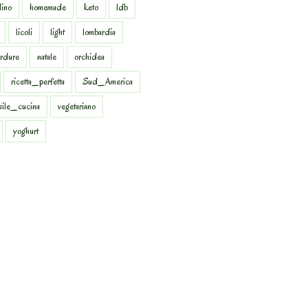
dino
homemade
keto
ldb
licoli
light
lombardia
rdure
natale
orchidea
ricetta_perfetta
Sud_America
sile_cucina
vegetariano
yoghurt