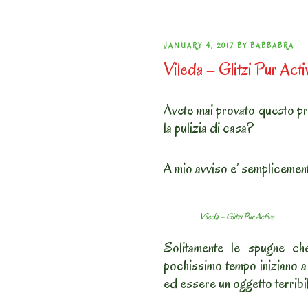
POSTED
JANUARY 4, 2017
BY
BABBABRA
Vileda – Glitzi Pur Acti
ON
Avete mai provato questo pr
la pulizia di casa?
A mio avviso e’ semplicement
Vileda – Glitzi Pur Active
Solitamente le spugne che
pochissimo tempo iniziano a 
ed essere un oggetto terribi