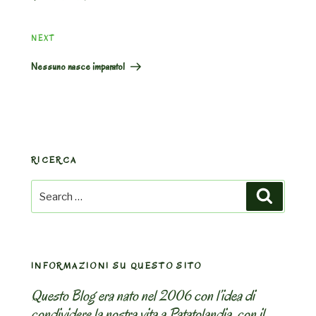
Next
NEXT
Post
Nessuno nasce imparato!
RICERCA
Search
Search
for:
INFORMAZIONI SU QUESTO SITO
Questo Blog era nato nel 2006 con l’idea di
condividere la nostra vita a Patatolandia, con il