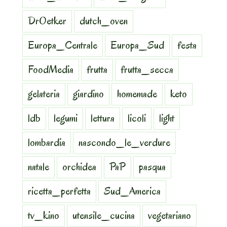
DrOetker
dutch_oven
Europa_Centrale
Europa_Sud
festa
FoodMedia
frutta
frutta_secca
gelateria
giardino
homemade
keto
ldb
legumi
lettura
licoli
light
lombardia
nascondo_le_verdure
natale
orchidea
PaP
pasqua
ricetta_perfetta
Sud_America
tv_kino
utensile_cucina
vegetariano