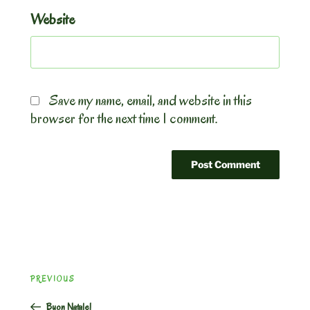
Website
Save my name, email, and website in this
browser for the next time I comment.
Post
Previous
PREVIOUS
navigation
Post
Buon Natale!