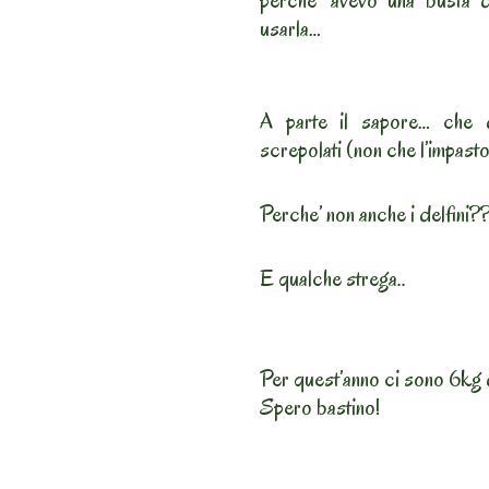
perche’ avevo una busta 
usarla…
A parte il sapore… che de
screpolati (non che l’impast
Perche’ non anche i delfini?
E qualche strega..
Per quest’anno ci sono 6kg 
Spero bastino!