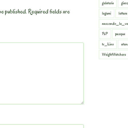
gelateria
giar
be published.
Required fields are
legumi
lettura
nascondo_le_ve
PaP
pasqua
tv_kino
uten
WeightWatchers