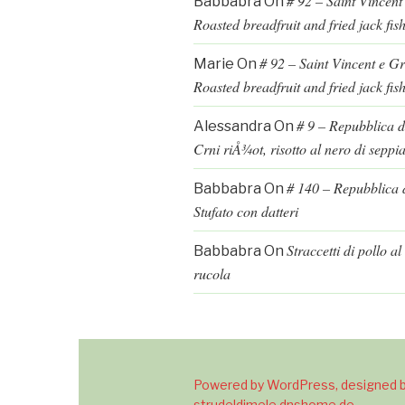
# 92 – Saint Vincent
Babbabra
On
Roasted breadfruit and fried jack fis
# 92 – Saint Vincent e G
Marie
On
Roasted breadfruit and fried jack fis
# 9 – Repubblica d
Alessandra
On
Crni riÅ¾ot, risotto al nero di seppi
# 140 – Repubblica d
Babbabra
On
Stufato con datteri
Straccetti di pollo a
Babbabra
On
rucola
Powered by WordPress, designed b
strudeldimele.dnshome.de