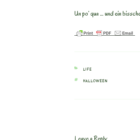
Un po’ qua … und ein bissch
CATEGORIES
LIFE
TAGS
HALLOWEEN
Leave a Reply