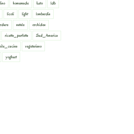
dino
homemade
keto
ldb
licoli
light
lombardia
rdure
natale
orchidea
ricetta_perfetta
Sud_America
sile_cucina
vegetariano
yoghurt