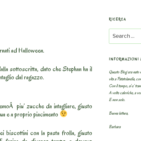
RICERCA
Search
for:
rnati ad Halloween.
INFORMAZIONI 
alla sottoscritta, dato che Stephan ha il
Questo Blog era nato n
ntaglio dal ragazzo.
vita a Patatolandia, co
Con il tempo, si e’ tram
A volte caloriche, a volt
E non solo.
moÂ piu’ zucche da intagliare, giusto
sua e a proprio piacimento
Buona lettura,
Barbara
i biscottini con la pasta frolla, giusto