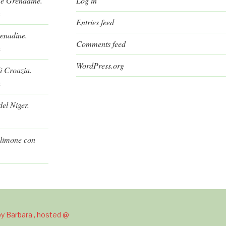
 e Grenadine.
Log in
h
Entries feed
renadine.
Comments feed
h
WordPress.org
i Croazia.
a
el Niger.
l limone con
y Barbara , hosted @