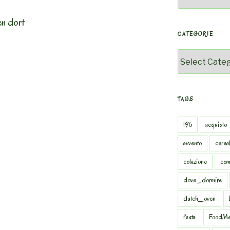
en dort
CATEGORIE
Categorie
TAGS
196
acquisto
avvento
cereal
colazione
com
dove_dormire
dutch_oven
festa
FoodMe