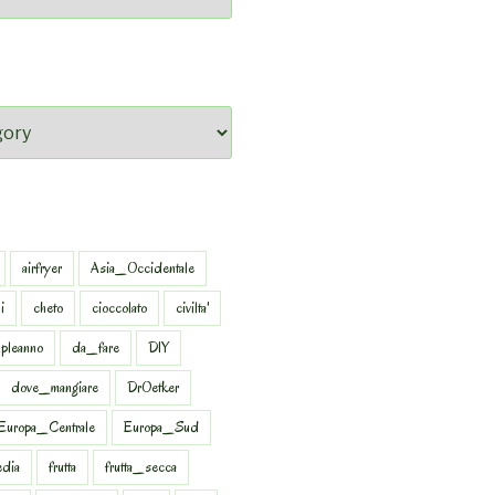
airfryer
Asia_Occidentale
i
cheto
cioccolato
civilta'
pleanno
da_fare
DIY
dove_mangiare
DrOetker
Europa_Centrale
Europa_Sud
dia
frutta
frutta_secca