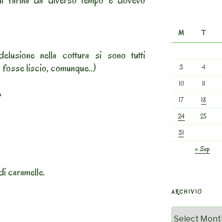
di farina da diverso tempo e dovevo
M
T
lusione nella cottura si sono tutti
o fosse liscio, comunque..)
3
4
10
11
?
17
18
24
25
31
« Sep
di caramelle.
ARCHIVIO
Archivio