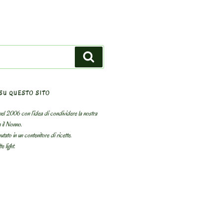
Search
SU QUESTO SITO
el 2006 con l’idea di condividere la nostra
n il Nonno.
utato in un contenitore di ricette.
e light.