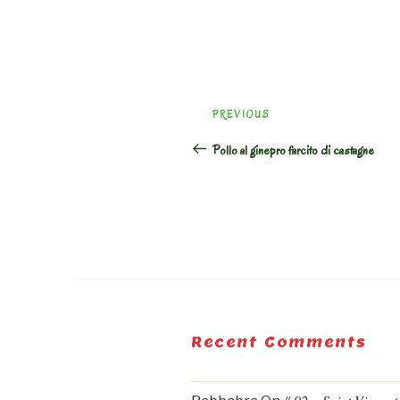
Post
Previous
PREVIOUS
navigation
Post
Pollo al ginepro farcito di castagne
Recent Comments