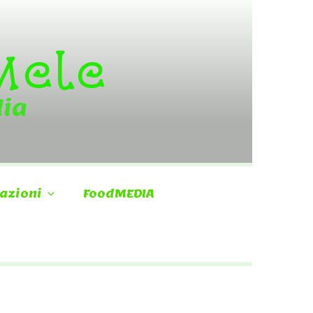
 Mele
dia
azioni
FoodMEDIA