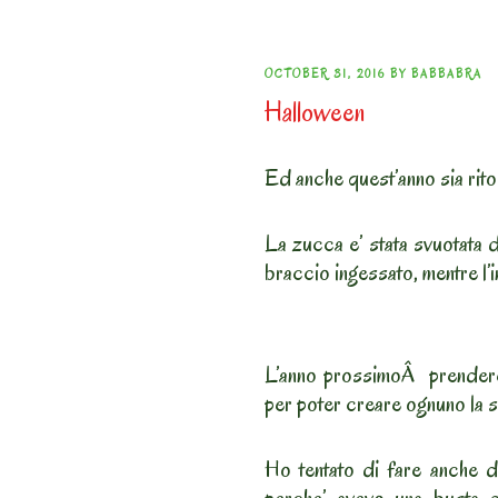
POSTED
OCTOBER 31, 2016
BY
BABBABRA
Halloween
ON
Ed anche quest’anno sia rito
La zucca e’ stata svuotata d
braccio ingessato, mentre l’i
L’anno prossimoÂ prendere
per poter creare ognuno la 
Ho tentato di fare anche de