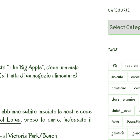
CATEGORIE
Categorie
TAGS
196
acquisto
sto “The Big Apple”, dove una mela
si tratta di un negozio alimentare)
avvento
cereal
colazione
com
dove_dormire
i, abbiamo subito lasciato le nostre cose
dutch_oven
el Lotus
, preso le carte, indossato il
festa
FoodMe
gelateria
giar
a – al Victoria Park/Beach