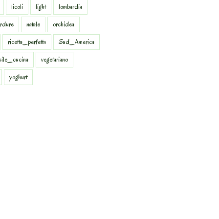
licoli
light
lombardia
rdure
natale
orchidea
ricetta_perfetta
Sud_America
sile_cucina
vegetariano
yoghurt