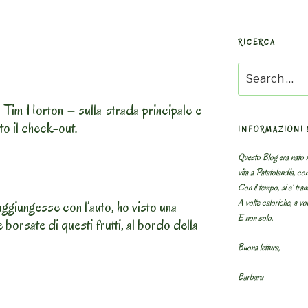
RICERCA
Search
for:
 Tim Horton – sulla strada principale e
to il check-out.
INFORMAZIONI 
Questo Blog era nato n
vita a Patatolandia, co
Con il tempo, si e’ tram
A volte caloriche, a volt
aggiungesse con l’auto, ho visto una
E non solo.
 borsate di questi frutti, al bordo della
Buona lettura,
Barbara