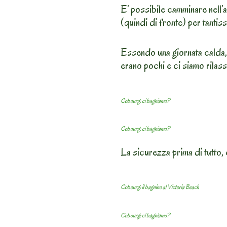
E’ possibile camminare nell’
(quindi di fronte) per tantis
Essendo una giornata calda, 
erano pochi e ci siamo rilassa
Cobourg: ci bagniamo?
Cobourg: ci bagniamo?
La sicurezza prima di tutto, 
Cobourg: il bagnino al Victoria Beach
Cobourg: ci bagniamo?