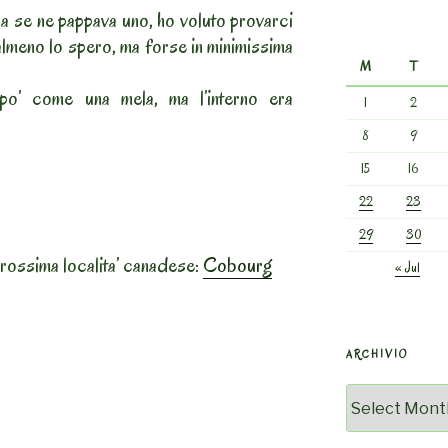
ra se ne pappava uno, ho voluto provarci
almeno lo spero, ma forse in minimissima
M
T
po’ come una mela, ma l’interno era
1
2
8
9
15
16
22
23
29
30
prossima localita’ canadese:
Cobourg
« Jul
ARCHIVIO
Archivio