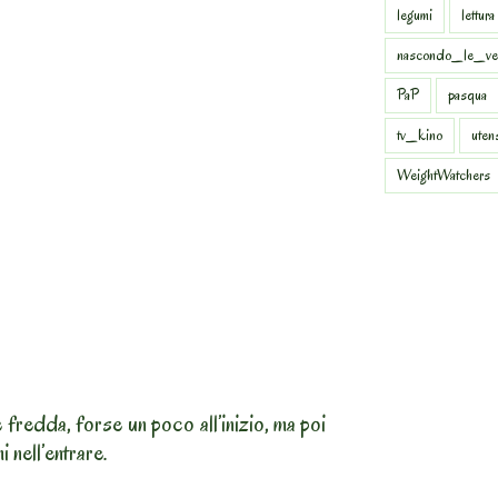
legumi
lettura
nascondo_le_ve
PaP
pasqua
tv_kino
uten
WeightWatchers
fredda, forse un poco all’inizio, ma poi
i nell’entrare.