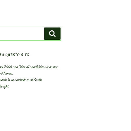
Search
SU QUESTO SITO
el 2006 con l’idea di condividere la nostra
n il Nonno.
utato in un contenitore di ricette.
e light.