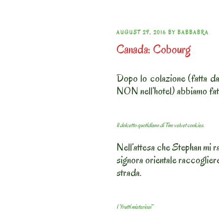
POSTED
AUGUST 29, 2016
BY
BABBABRA
Canada: Cobourg
ON
Dopo lo colazione (fatta da
NON nell’hotel) abbiamo fat
Il dolcetto quotidiano di Tim: velvet cookies.
Nell’attesa che Stephan mi r
signora orientale raccogliere
strada.
I “frutti misteriosi”