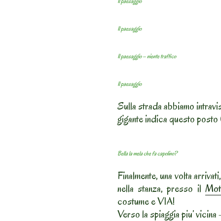
Il paesaggio
Il paesaggio
Il paesaggio – niente traffico
Il paesaggio
Sulla strada abbiamo intravi
gigante indica questo posto (
Bella la mela che fa capolino?
Finalmente, una volta arrivat
nella stanza, presso il
Mot
costume e VIA!
Verso la spiaggia piu’ vicin