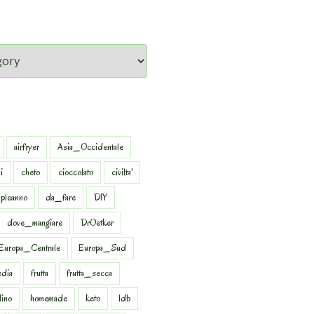
airfryer
Asia_Occidentale
i
cheto
cioccolato
civilta'
pleanno
da_fare
DIY
dove_mangiare
DrOetker
Europa_Centrale
Europa_Sud
dia
frutta
frutta_secca
dino
homemade
keto
ldb