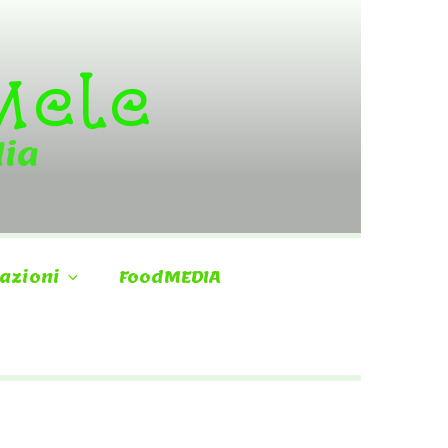
 Mele
dia
azioni
FoodMEDIA