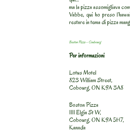
ma la pizza assomigliava com
Vabbe, qui ho preso l’hawai
restare in tema di pizza mangi
Boston Pizza – Coubourg
Per informazioni
Lotus Motel
823 William Street,
Cobourg, ON K9A 3A8
Boston Pizza
1111 Elgin St W,
Cobourg, ON K9A 5H7,
Kanada