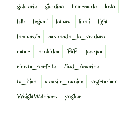
gelateria
giardino
homemade
keto
ldb
legumi
lettura
licoli
light
lombardia
nascondo_le_verdure
natale
orchidea
PaP
pasqua
ricetta_perfetta
Sud_America
tv_kino
utensile_cucina
vegetariano
WeightWatchers
yoghurt