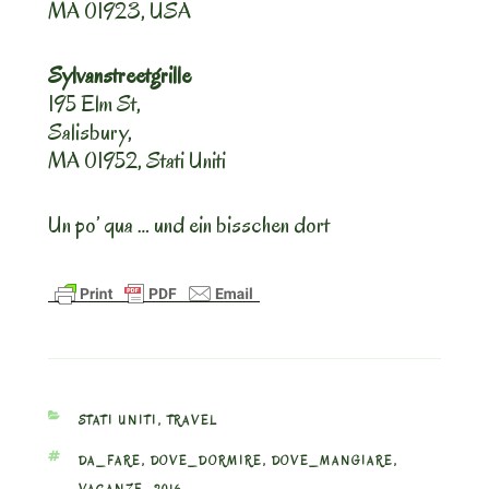
MA 01923, USA
Sylvanstreetgrille
195 Elm St,
Salisbury,
MA 01952, Stati Uniti
Un po’ qua … und ein bisschen dort
CATEGORIES
STATI UNITI
,
TRAVEL
TAGS
DA_FARE
,
DOVE_DORMIRE
,
DOVE_MANGIARE
,