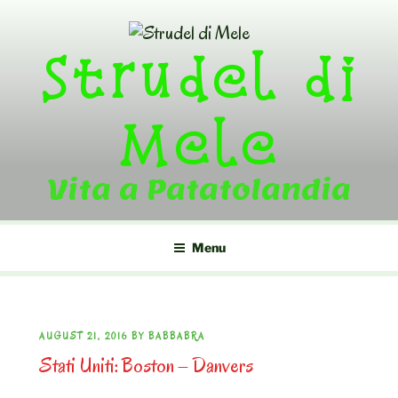
Skip
to
Strudel di
content
Mele
Vita a Patatolandia
Menu
POSTED
AUGUST 21, 2016
BY
BABBABRA
Stati Uniti: Boston – Danvers
ON