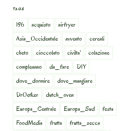
TAGS
196
acquisto
airfryer
Asia_Occidentale
avvento
cereali
cheto
cioccolato
civilta'
colazione
compleanno
da_fare
DIY
dove_dormire
dove_mangiare
DrOetker
dutch_oven
Europa_Centrale
Europa_Sud
festa
FoodMedia
frutta
frutta_secca