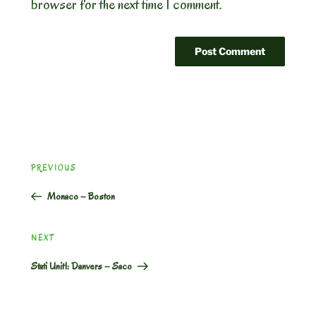
browser for the next time I comment.
Post
Previous
PREVIOUS
navigation
Post
Monaco – Boston
Next
NEXT
Post
Stati UnitI: Danvers – Saco