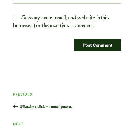
Save my name, email, and website in this
browser for the next time I comment.
Post
Previous
PREVIOUS
navigation
Post
Situazione dieta – lunedi’ pesata..
Next
NEXT
Post