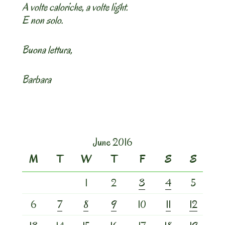
A volte caloriche, a volte light.
E non solo.
Buona lettura,
Barbara
June 2016
M
T
W
T
F
S
S
1
2
3
4
5
6
7
8
9
10
11
12