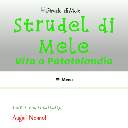
Skip
to
Strudel di
content
Mele
Vita a Patatolandia
Menu
POSTED
JUNE 18, 2016
BY
BABBABRA
Auguri Nonno!
ON