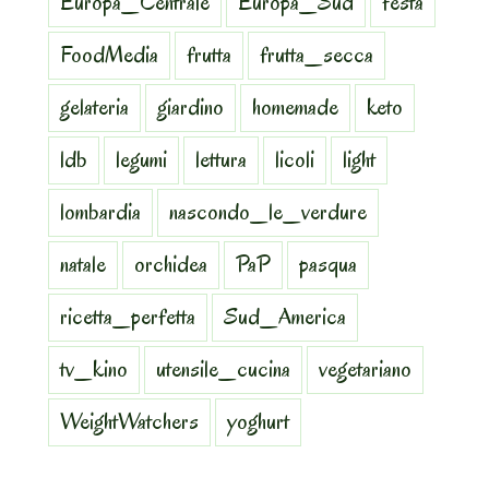
Europa_Centrale
Europa_Sud
festa
FoodMedia
frutta
frutta_secca
gelateria
giardino
homemade
keto
ldb
legumi
lettura
licoli
light
lombardia
nascondo_le_verdure
natale
orchidea
PaP
pasqua
ricetta_perfetta
Sud_America
tv_kino
utensile_cucina
vegetariano
WeightWatchers
yoghurt