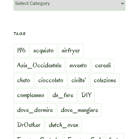
Categorie
TAGS
196
acquisto
airfryer
Asia_Occidentale
avvento
cereali
cheto
cioccolato
civilta'
colazione
compleanno
da_fare
DIY
dove_dormire
dove_mangiare
DrOetker
dutch_oven