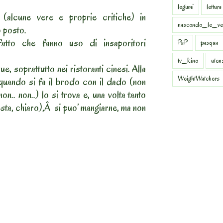
legumi
lettura
(alcune vere e proprie critiche) in
nascondo_le_ve
o posto.
fatto che fanno uso di insaporitori
PaP
pasqua
tv_kino
uten
, soprattutto nei ristoranti cinesi. Alla
WeightWatchers
 quando si fa il brodo con il dado (non
non.. non..) lo si trova e, una volta tanto
esta, chiaro),Â si puo’ mangiarne, ma non