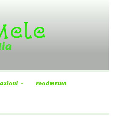
 Mele
dia
azioni
FoodMEDIA