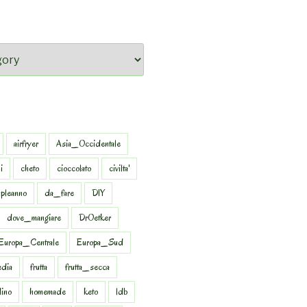
airfryer
Asia_Occidentale
i
cheto
cioccolato
civilta'
pleanno
da_fare
DIY
dove_mangiare
DrOetker
Europa_Centrale
Europa_Sud
dia
frutta
frutta_secca
dino
homemade
keto
ldb