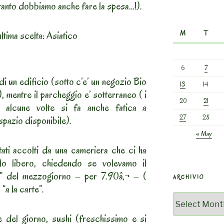
anto dobbiamo anche fare la spesa…!).
tima scelta: Asiatico
M
T
6
7
di un edificio (sotto c’e’ un negozio Bio
13
14
i), mentre il parcheggio e’ sotterraneo ( i
20
21
 alcune volte si fa anche fatica a
27
28
spazio disponibile).
« May
tati accolti da una cameriera che ci ha
o libero, chiedendo se volevamo il
 del mezzogiorno – per 7.90â‚¬ – (
ARCHIVIO
“a la carte”.
Archivio
 del giorno, sushi (freschissimo e si