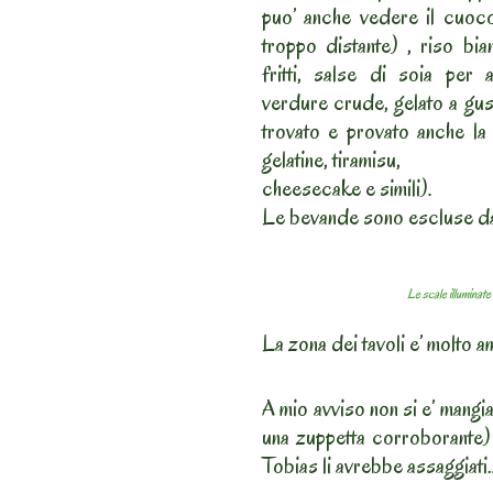
puo’ anche vedere il cuoco 
troppo distante) , riso bian
fritti, salse di soia per
verdure crude, gelato a gust
trovato e provato anche la “
gelatine, tiramisu,
cheesecake e simili).
Le bevande sono escluse da
Le scale illuminate
La zona dei tavoli e’ molto am
A mio avviso non si e’ mangi
una zuppetta corroborante) 
Tobias li avrebbe assaggiati