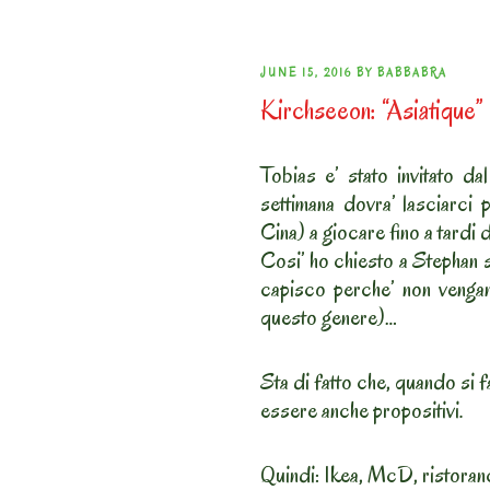
POSTED
JUNE 15, 2016
BY
BABBABRA
Kirchseeon: “Asiatique”
ON
Tobias e’ stato invitato d
settimana dovra’ lasciarci 
Cina) a giocare fino a tardi d
Cosi’ ho chiesto a Stephan s
capisco perche’ non vengano
questo genere)…
Sta di fatto che, quando si f
essere anche propositivi.
Quindi: Ikea, McD, ristorance