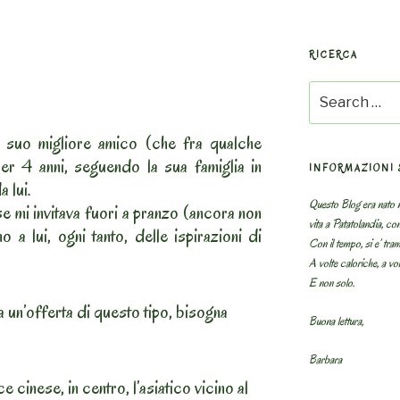
RICERCA
Search
for:
al suo migliore amico (che fra qualche
per 4 anni, seguendo la sua famiglia in
INFORMAZIONI 
a lui.
Questo Blog era nato n
e mi invitava fuori a pranzo (ancora non
vita a Patatolandia, co
 a lui, ogni tanto, delle ispirazioni di
Con il tempo, si e’ tram
A volte caloriche, a volt
E non solo.
a un’offerta di questo tipo, bisogna
Buona lettura,
Barbara
 cinese, in centro, l’asiatico vicino al