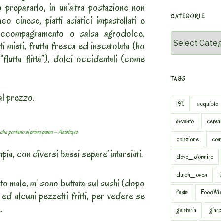
prepararlo, in un’altra postazione non
CATEGORIE
co cinese, piatti asiatici impastellati e
 accompagnamento o salsa agrodolce,
Categorie
i misti, frutta fresca ed inscatolata (ho
flutta flitta”), dolci occidentali (come
TAGS
l prezzo.
196
acquisto
avvento
cereal
 che portano al primo piano – Asiatique
colazione
com
pia, con diversi bassi separe’ intarsiati.
dove_dormire
dutch_oven
ato male, mi sono buttata sul sushi (dopo
festa
FoodMe
ed alcuni pezzetti fritti, per vedere se
…
gelateria
giar