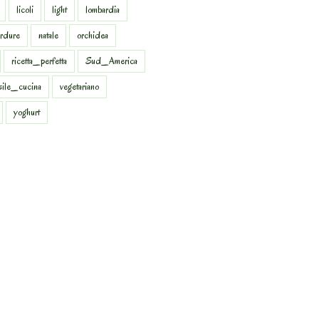
licoli
light
lombardia
rdure
natale
orchidea
ricetta_perfetta
Sud_America
sile_cucina
vegetariano
yoghurt