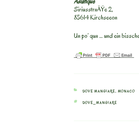
Asiatique
SiriusstraÃŸe 2,
85614 Kirchseeon
Un po’ qua … und ein bissch
CATEGORIES
DOVE MANGIARE
,
MONACO
TAGS
DOVE_MANGIARE