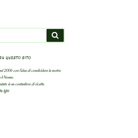
Search
SU QUESTO SITO
el 2006 con l’idea di condividere la nostra
n il Nonno.
utato in un contenitore di ricette.
e light.