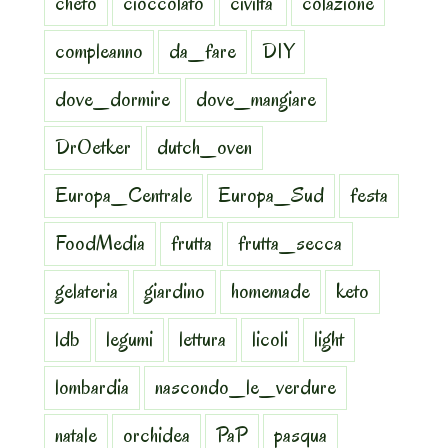
cheto
cioccolato
civilta'
colazione
compleanno
da_fare
DIY
dove_dormire
dove_mangiare
DrOetker
dutch_oven
Europa_Centrale
Europa_Sud
festa
FoodMedia
frutta
frutta_secca
gelateria
giardino
homemade
keto
ldb
legumi
lettura
licoli
light
lombardia
nascondo_le_verdure
natale
orchidea
PaP
pasqua