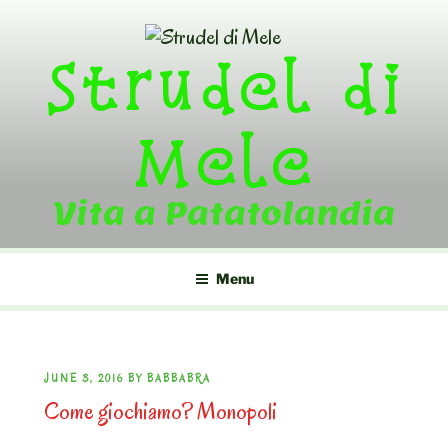
Skip
to
Strudel di
content
Mele
Vita a Patatolandia
Menu
POSTED
JUNE 3, 2016
BY
BABBABRA
Come giochiamo? Monopoli
ON