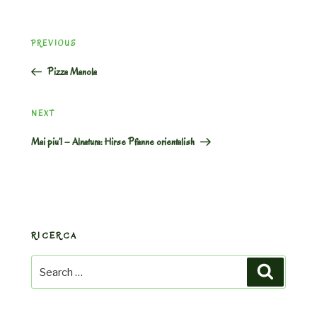
Post
Previous
PREVIOUS
navigation
Post
Pizza Manola
Next
NEXT
Post
Mai piu’! – Alnatura: Hirse Pfanne orientalish
RICERCA
Search
Search
for: