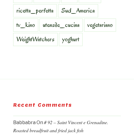
ricetta_perfetta
Sud_America
tv_kino
utensile_cucina
vegetariano
WeightWatchers
yoghurt
Recent Comments
# 92 – Saint Vincent e Grenadine.
Babbabra
On
Roasted breadfruit and fried jack fish