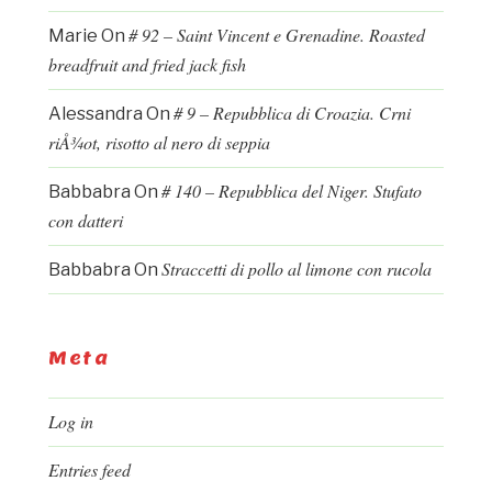
# 92 – Saint Vincent e Grenadine. Roasted
Marie
On
breadfruit and fried jack fish
# 9 – Repubblica di Croazia. Crni
Alessandra
On
riÅ¾ot, risotto al nero di seppia
# 140 – Repubblica del Niger. Stufato
Babbabra
On
con datteri
Straccetti di pollo al limone con rucola
Babbabra
On
Meta
Log in
Entries feed