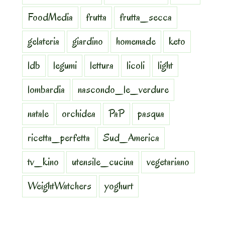
FoodMedia
frutta
frutta_secca
gelateria
giardino
homemade
keto
ldb
legumi
lettura
licoli
light
lombardia
nascondo_le_verdure
natale
orchidea
PaP
pasqua
ricetta_perfetta
Sud_America
tv_kino
utensile_cucina
vegetariano
WeightWatchers
yoghurt