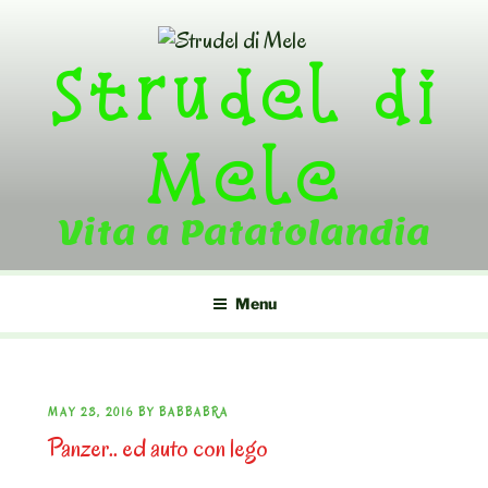
Skip
to
Strudel di
content
Mele
Vita a Patatolandia
Menu
POSTED
MAY 23, 2016
BY
BABBABRA
Panzer.. ed auto con lego
ON