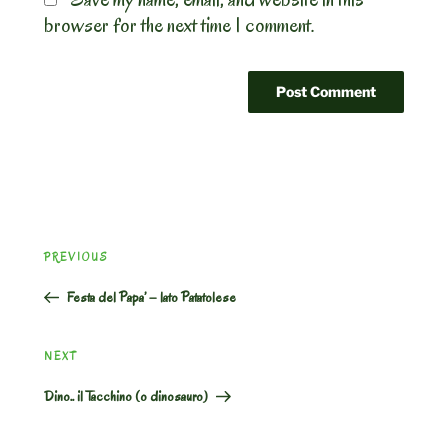
browser for the next time I comment.
Post
Previous
PREVIOUS
navigation
Post
Festa del Papa’ – lato Patatolese
Next
NEXT
Post
Dino.. il Tacchino (o dinosauro)