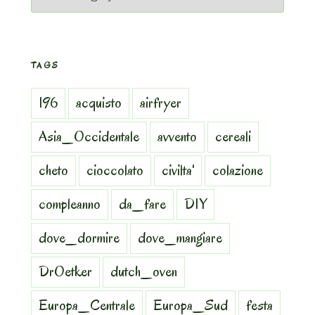
TAGS
196
acquisto
airfryer
Asia_Occidentale
avvento
cereali
cheto
cioccolato
civilta'
colazione
compleanno
da_fare
DIY
dove_dormire
dove_mangiare
DrOetker
dutch_oven
Europa_Centrale
Europa_Sud
festa