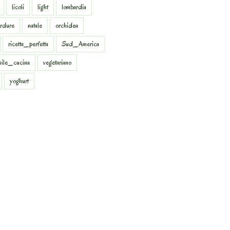
licoli
light
lombardia
rdure
natale
orchidea
ricetta_perfetta
Sud_America
sile_cucina
vegetariano
yoghurt