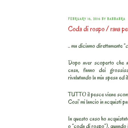
POSTED
FEBRUARY 16, 2016
BY
BABBABRA
Coda di rospo / rana pe
ON
.. ma diciamo direttamente “
c
Dopo aver scoperto che al
casa, fanno dei grossis
rivalutando la mia spesa ed il
TUTTO il pesce viene sconta
Cosi’ mi lancio in acquisti par
In questo caso ho acquistat
o “coda di rospo”), quando i