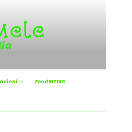
 Mele
dia
azioni
FoodMEDIA