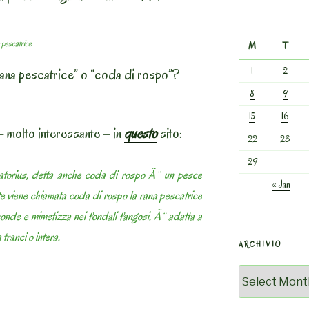
 pescatrice
M
T
1
2
rana pescatrice” o “coda di rospo”?
8
9
15
16
– molto interessante – in
questo
sito:
22
23
29
atorius, detta anche coda di rospo Ã¨ un pesce
« Jan
 viene chiamata coda di rospo la rana pescatrice
asconde e mimetizza nei fondali fangosi, Ã¨ adatta a
tranci o intera.
ARCHIVIO
Archivio