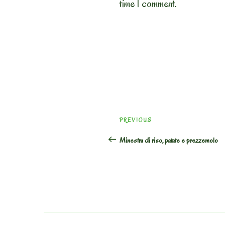
time I comment.
Post
Previous
PREVIOUS
navigation
Post
Minestra di riso, patate e prezzemolo