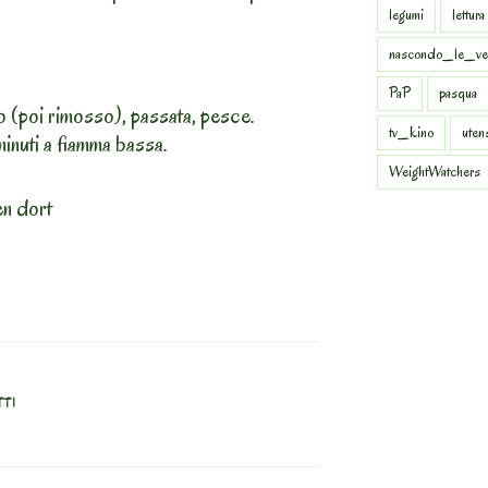
legumi
lettura
nascondo_le_ve
PaP
pasqua
io (poi rimosso), passata, pesce.
tv_kino
uten
minuti a fiamma bassa.
WeightWatchers
en dort
TTI