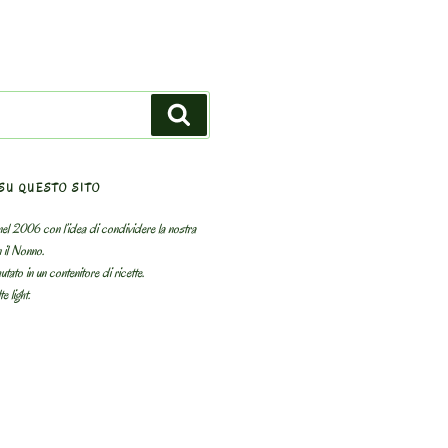
Search
SU QUESTO SITO
el 2006 con l’idea di condividere la nostra
n il Nonno.
utato in un contenitore di ricette.
e light.