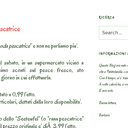
RICERCA
scatrice
Search
for:
oda pescatrice
” e non ne parliamo piu’.
INFORMAZIONI 
 sabato, in un supermercato vicino a
Questo Blog era nato n
simo sconti sul pesce fresco, sto
vita a Patatolandia, co
 giorno in cui effettuarla.
Con il tempo, si e’ tram
A volte caloriche, a volt
E non solo.
to a 0,99 l’etto.
ticolari, dettati dalla loro disponibilita’.
Buona lettura,
Barbara
o dello “Seeteufel” (o “rana pescatrice”
l prezzo originale e’ diÂ 3.99 l’etto.