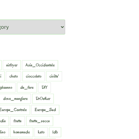
airfryer
Asia_Occidentale
i
cheto
cioccolato
civilta'
pleanno
da_fare
DIY
dove_mangiare
DrOetker
Europa_Centrale
Europa_Sud
dia
frutta
frutta_secca
dino
homemade
keto
ldb