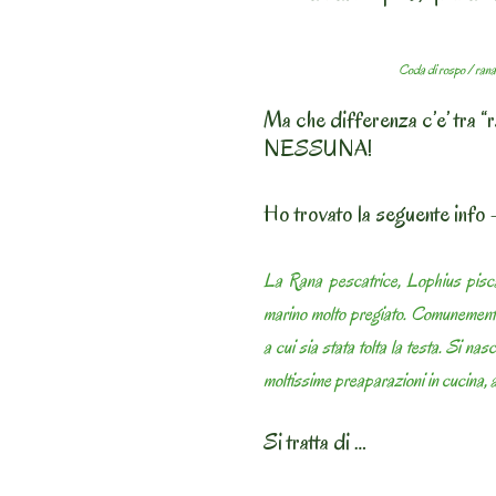
Coda di rospo / rana
Ma che differenza c’e’ tra “
NESSUNA!
Ho trovato la seguente info 
La Rana pescatrice, Lophius pisc
marino molto pregiato. Comunemente
a cui sia stata tolta la testa. Si n
moltissime preaparazioni in cucina, a 
Si tratta di …