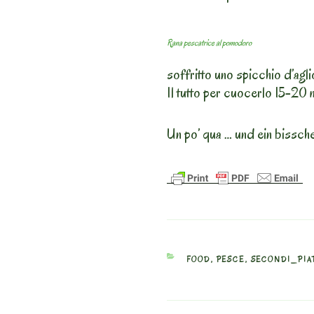
Rana pescatrice al pomodoro
soffritto uno spicchio d’agl
Il tutto per cuocerlo 15-20 
Un po’ qua … und ein bissch
CATEGORIES
FOOD
,
PESCE
,
SECONDI_PIA