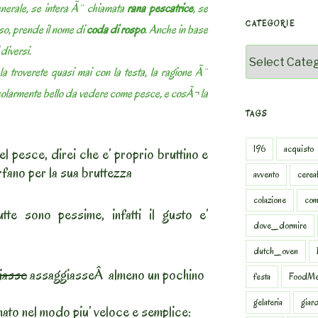
enerale, se intera Ã¨ chiamata
rana pescatrice
, se
CATEGORIE
uso, prende il nome di
coda di rospo
. Anche in base
diversi.
Categorie
a troverete quasi mai con la testa, la ragione Ã¨
colarmente bello da vedere come pesce, e cosÃ¬ la
TAGS
196
acquisto
el pesce, direi che e’ proprio bruttino e
rfano per la sua bruttezza
avvento
cereal
colazione
com
te sono pessime, infatti il gusto e’
dove_dormire
dutch_oven
iasse
assaggiasseÂ almeno un pochino
festa
FoodMe
gelateria
giar
ato nel modo piu’ veloce e semplice: