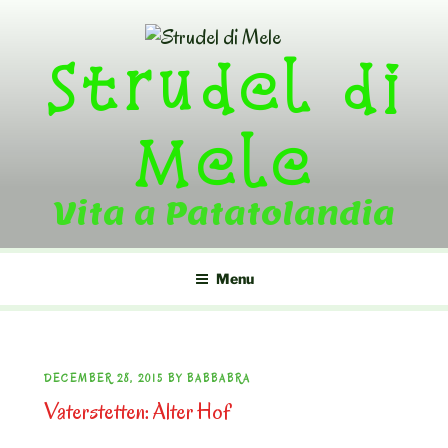
Skip
to
Strudel di
content
Mele
Vita a Patatolandia
Menu
POSTED
DECEMBER 28, 2015
BY
BABBABRA
Vaterstetten: Alter Hof
ON