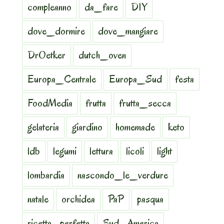
compleanno
da_fare
DIY
dove_dormire
dove_mangiare
DrOetker
dutch_oven
Europa_Centrale
Europa_Sud
festa
FoodMedia
frutta
frutta_secca
gelateria
giardino
homemade
keto
ldb
legumi
lettura
licoli
light
lombardia
nascondo_le_verdure
natale
orchidea
PaP
pasqua
ricetta_perfetta
Sud_America