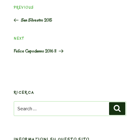
Post
Previous
PREVIOUS
navigation
Post
San Silvestro 2015
Next
NEXT
Post
Felice Capodanno 2016 !!
RICERCA
Search
Search
for:
INFORMAZIONI SU QUESTO SITO