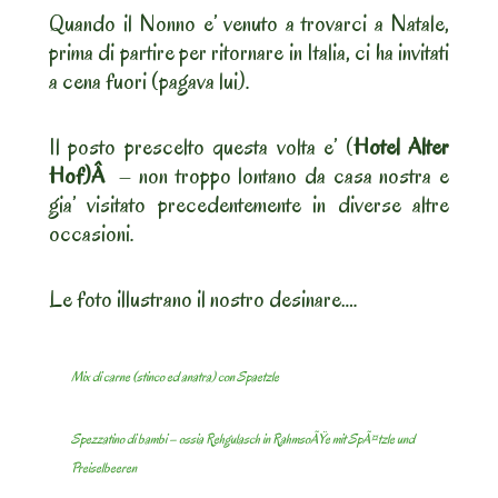
Quando il Nonno e’ venuto a trovarci a Natale,
prima di partire per ritornare in Italia, ci ha invitati
a cena fuori (pagava lui).
Il posto prescelto questa volta e’ (
Hotel Alter
Hof)Â
– non troppo lontano da casa nostra e
gia’ visitato precedentemente in diverse altre
occasioni.
Le foto illustrano il nostro desinare….
Mix di carne (stinco ed anatra) con Spaetzle
Spezzatino di bambi – ossia Rehgulasch in RahmsoÃŸe mit SpÃ¤tzle und
Preiselbeeren