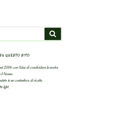
Search
SU QUESTO SITO
el 2006 con l’idea di condividere la nostra
n il Nonno.
utato in un contenitore di ricette.
e light.