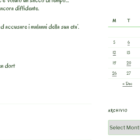
 c’e’ voluto un sacco di tempo…
ancora diffidente.
M
T
ad accusare i malanni della sua eta’.
5
6
12
13
19
20
en dort
26
27
« Dec
ARCHIVIO
Archivio