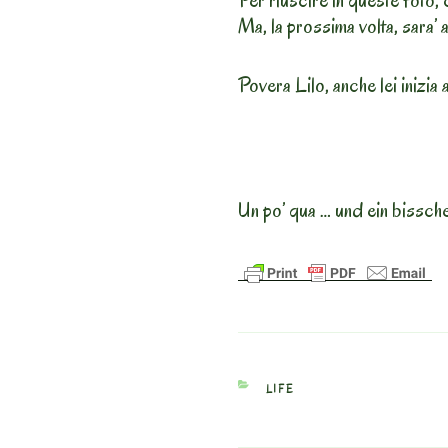
Per riuscire in queste foto,
Ma, la prossima volta, sara’ 
Povera Lilo, anche lei inizia 
Un po’ qua … und ein bissch
CATEGORIES
LIFE