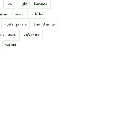
licoli
light
lombardia
rdure
natale
orchidea
ricetta_perfetta
Sud_America
sile_cucina
vegetariano
yoghurt