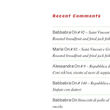
Recent Comments
# 92 – Saint Vincent
Babbabra
On
Roasted breadfruit and fried jack fis
# 92 – Saint Vincent e G
Marie
On
Roasted breadfruit and fried jack fis
# 9 – Repubblica d
Alessandra
On
Crni riÅ¾ot, risotto al nero di seppi
# 140 – Repubblica d
Babbabra
On
Stufato con datteri
Straccetti di pollo a
Babbabra
On
rucola