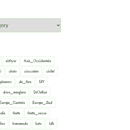
airfryer
Asia_Occidentale
i
cheto
cioccolato
civilta'
pleanno
da_fare
DIY
dove_mangiare
DrOetker
Europa_Centrale
Europa_Sud
dia
frutta
frutta_secca
dino
homemade
keto
ldb