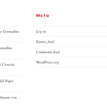
Meta
 e Grenadine.
Log in
h
Entries feed
renadine.
Comments feed
h
WordPress.org
i Croazia.
a
el Niger.
l limone con