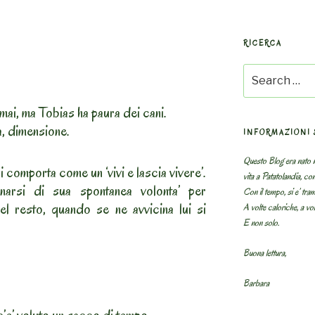
RICERCA
Search
for:
ai, ma Tobias ha paura dei cani.
a, dimensione.
INFORMAZIONI 
Questo Blog era nato n
 comporta come un ‘vivi e lascia vivere’.
vita a Patatolandia, co
narsi di sua spontanea volonta’ per
Con il tempo, si e’ tram
l resto, quando se ne avvicina lui si
A volte caloriche, a volt
E non solo.
Buona lettura,
Barbara