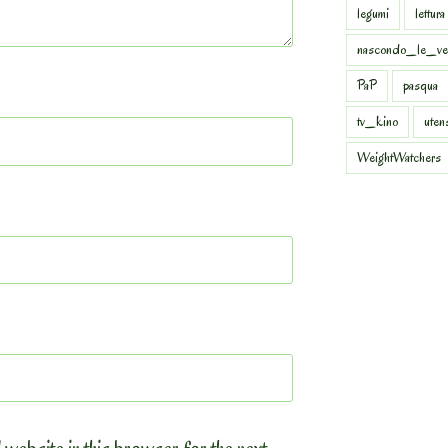
legumi
lettura
nascondo_le_ve
PaP
pasqua
tv_kino
uten
WeightWatchers