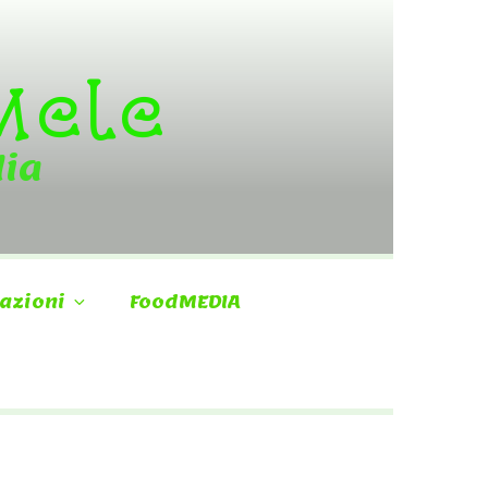
 Mele
dia
azioni
FoodMEDIA