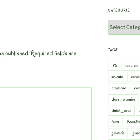
CATEGORIE
Categorie
TAGS
be published.
Required fields are
196
acquisto
avvento
cereal
colazione
com
dove_dormire
dutch_oven
festa
FoodMe
gelateria
giar