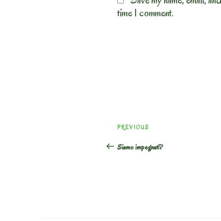
Save my name, email, and
time I comment.
Post
Previous
PREVIOUS
navigation
Post
Siamo impegnati?