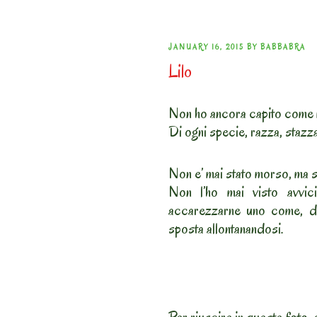
POSTED
JANUARY 16, 2015
BY
BABBABRA
Lilo
ON
Non ho ancora capito come m
Di ogni specie, razza, stazz
Non e’ mai stato morso, ma si
Non l’ho mai visto avvici
accarezzarne uno come, de
sposta allontanandosi.