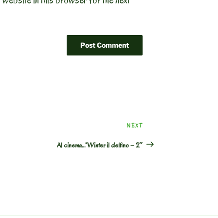
 website in this browser for the next
Next
NEXT
Post
Al cinema…”Winter il delfino – 2″