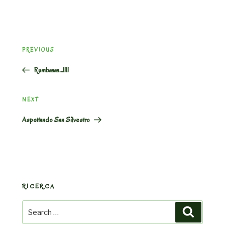
Post
Previous
PREVIOUS
navigation
Post
Rumbaaaa…!!!!
Next
NEXT
Post
Aspettando San Silvestro
RICERCA
Search
Search
for: