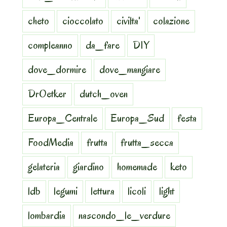
cheto
cioccolato
civilta'
colazione
compleanno
da_fare
DIY
dove_dormire
dove_mangiare
DrOetker
dutch_oven
Europa_Centrale
Europa_Sud
festa
FoodMedia
frutta
frutta_secca
gelateria
giardino
homemade
keto
ldb
legumi
lettura
licoli
light
lombardia
nascondo_le_verdure