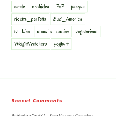
natale
orchidea
PaP
pasqua
ricetta_perfetta
Sud_America
tv_kino
utensile_cucina
vegetariano
WeightWatchers
yoghurt
Recent Comments
# 92 – Saint Vincent e Grenadine.
Babbabra
On