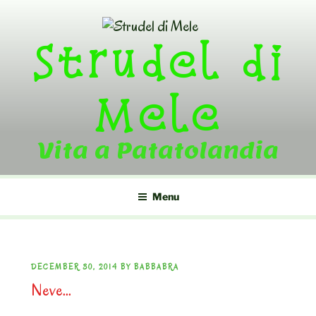
Skip
to
Strudel di
content
Mele
Vita a Patatolandia
Menu
POSTED
DECEMBER 30, 2014
BY
BABBABRA
Neve…
ON