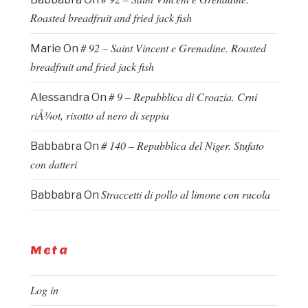
Roasted breadfruit and fried jack fish
# 92 – Saint Vincent e Grenadine. Roasted
Marie
On
breadfruit and fried jack fish
# 9 – Repubblica di Croazia. Crni
Alessandra
On
riÅ¾ot, risotto al nero di seppia
# 140 – Repubblica del Niger. Stufato
Babbabra
On
con datteri
Straccetti di pollo al limone con rucola
Babbabra
On
Meta
Log in