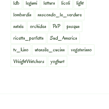
ldb
legumi
lettura
licoli
light
lombardia
nascondo_le_verdure
natale
orchidea
PaP
pasqua
ricetta_perfetta
Sud_America
tv_kino
utensile_cucina
vegetariano
WeightWatchers
yoghurt