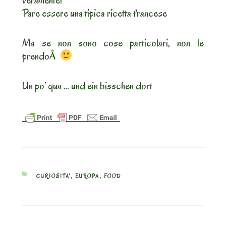
veramente!
Pare essere una tipica ricetta francese
Ma se non sono cose particolari, non le
prendoÂ
Un po’ qua … und ein bisschen dort
CATEGORIES
CURIOSITA'
,
EUROPA
,
FOOD