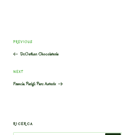
Post
Previous
PREVIOUS
navigation
Post
Dr.Oetker: Chocolateria
Next
NEXT
Post
Francia. Parigi: Parc Asterix
RICERCA