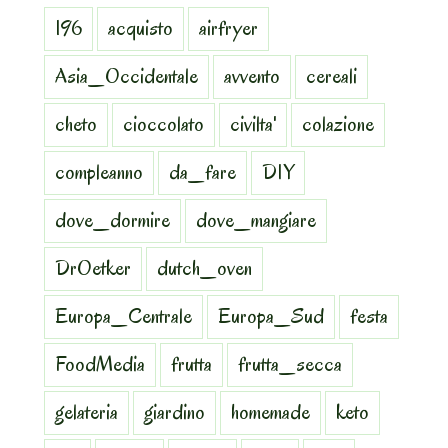
196
acquisto
airfryer
Asia_Occidentale
avvento
cereali
cheto
cioccolato
civilta'
colazione
compleanno
da_fare
DIY
dove_dormire
dove_mangiare
DrOetker
dutch_oven
Europa_Centrale
Europa_Sud
festa
FoodMedia
frutta
frutta_secca
gelateria
giardino
homemade
keto