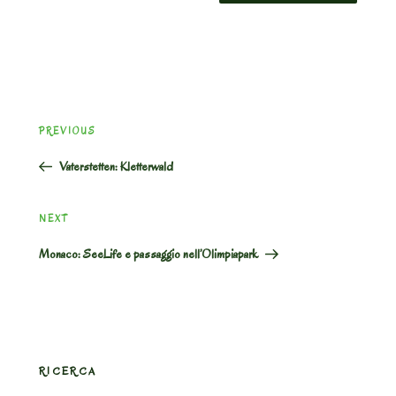
Post
Previous
PREVIOUS
navigation
Post
Vaterstetten: Kletterwald
Next
NEXT
Post
Monaco: SeeLife e passaggio nell’Olimpiapark
RICERCA