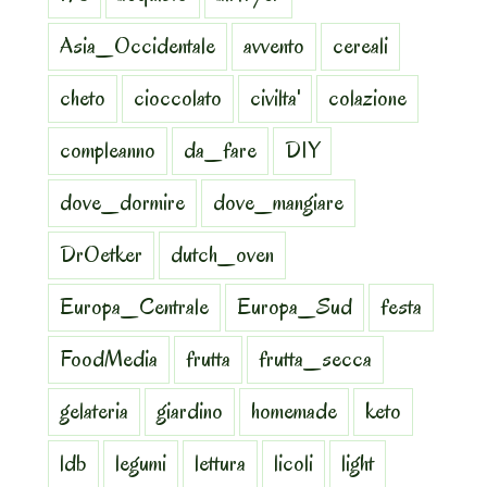
Asia_Occidentale
avvento
cereali
cheto
cioccolato
civilta'
colazione
compleanno
da_fare
DIY
dove_dormire
dove_mangiare
DrOetker
dutch_oven
Europa_Centrale
Europa_Sud
festa
FoodMedia
frutta
frutta_secca
gelateria
giardino
homemade
keto
ldb
legumi
lettura
licoli
light