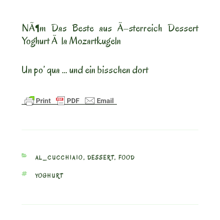
NÃ¶m Das Beste aus Ã–sterreich Dessert
Yoghurt Ã la Mozartkugeln
Un po’ qua … und ein bisschen dort
CATEGORIES
AL_CUCCHIAIO
,
DESSERT
,
FOOD
TAGS
YOGHURT