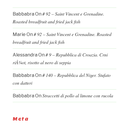
# 92 – Saint Vincent e Grenadine.
Babbabra
On
Roasted breadfruit and fried jack fish
# 92 – Saint Vincent e Grenadine. Roasted
Marie
On
breadfruit and fried jack fish
# 9 – Repubblica di Croazia. Crni
Alessandra
On
riÅ¾ot, risotto al nero di seppia
# 140 – Repubblica del Niger. Stufato
Babbabra
On
con datteri
Straccetti di pollo al limone con rucola
Babbabra
On
Meta