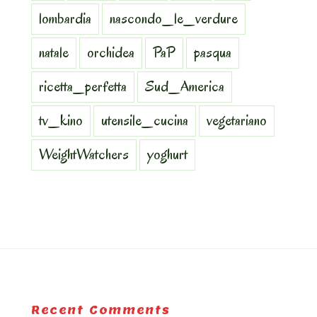
lombardia
nascondo_le_verdure
natale
orchidea
PaP
pasqua
ricetta_perfetta
Sud_America
tv_kino
utensile_cucina
vegetariano
WeightWatchers
yoghurt
Recent Comments