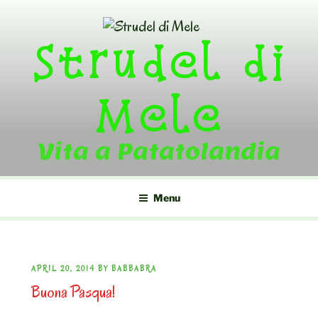
Skip
to
Strudel di
content
Mele
Vita a Patatolandia
Menu
POSTED
APRIL 20, 2014
BY
BABBABRA
Buona Pasqua!
ON