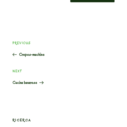
Post
Previous
PREVIOUS
navigation
Post
Crepes-machine
Next
NEXT
Post
Cucina bavarese
RICERCA