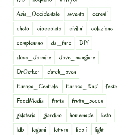
Asia_Occidentale
avvento
cereali
cheto
cioccolato
civilta'
colazione
compleanno
da_fare
DIY
dove_dormire
dove_mangiare
DrOetker
dutch_oven
Europa_Centrale
Europa_Sud
festa
FoodMedia
frutta
frutta_secca
gelateria
giardino
homemade
keto
ldb
legumi
lettura
licoli
light