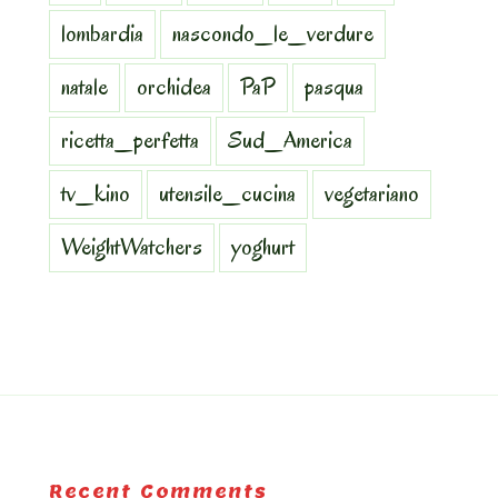
lombardia
nascondo_le_verdure
natale
orchidea
PaP
pasqua
ricetta_perfetta
Sud_America
tv_kino
utensile_cucina
vegetariano
WeightWatchers
yoghurt
Recent Comments