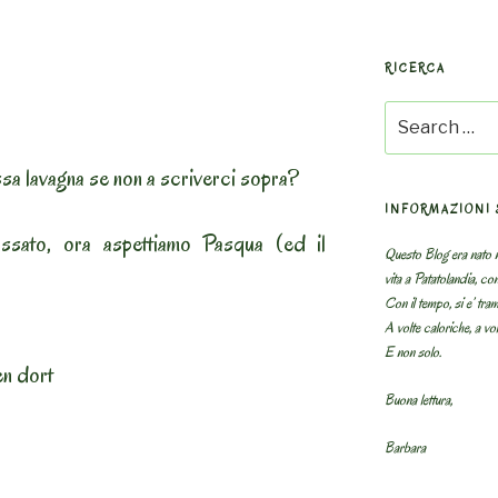
RICERCA
Search
for:
sa lavagna se non a scriverci sopra?
INFORMAZIONI 
ssato, ora aspettiamo Pasqua (ed il
Questo Blog era nato n
vita a Patatolandia, co
Con il tempo, si e’ tram
A volte caloriche, a volt
E non solo.
en dort
Buona lettura,
Barbara