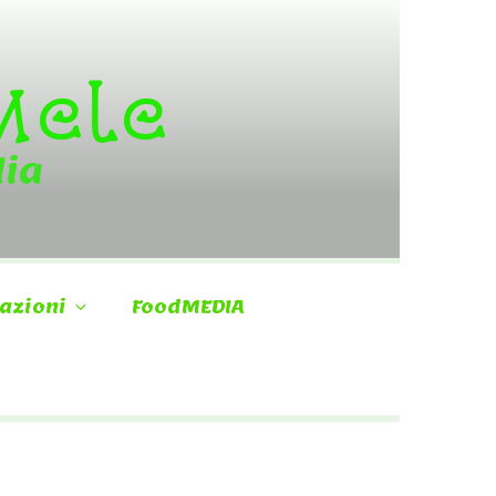
 Mele
dia
azioni
FoodMEDIA