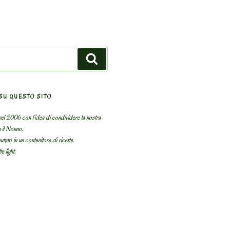
Search
SU QUESTO SITO
el 2006 con l’idea di condividere la nostra
n il Nonno.
utato in un contenitore di ricette.
e light.