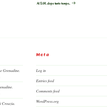
Post
Al D.M. dopo tanto tempo..
Meta
 e Grenadine.
Log in
h
Entries feed
renadine.
Comments feed
h
WordPress.org
i Croazia.