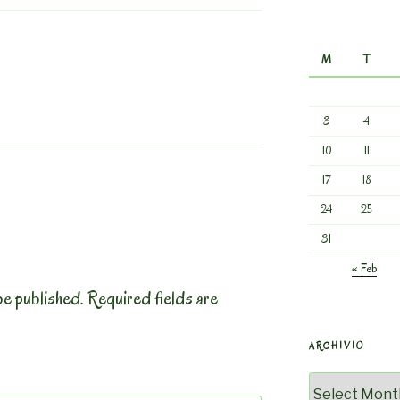
M
T
3
4
10
11
17
18
24
25
31
« Feb
be published.
Required fields are
ARCHIVIO
Archivio