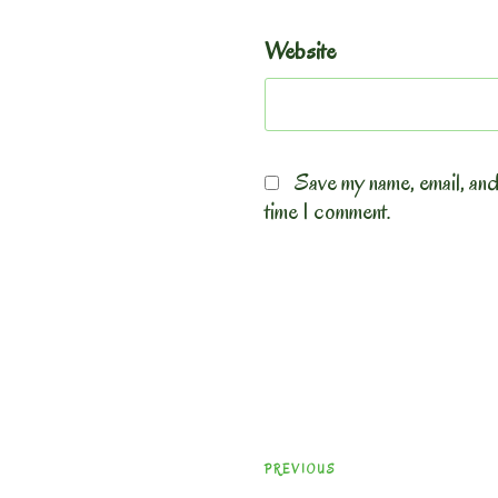
Website
Save my name, email, and
time I comment.
Post
Previous
PREVIOUS
navigation