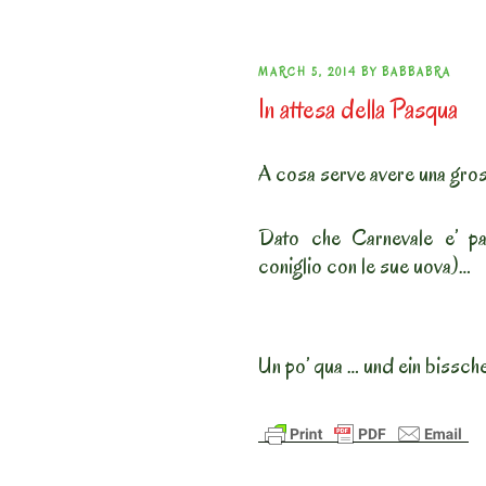
POSTED
MARCH 5, 2014
BY
BABBABRA
In attesa della Pasqua
ON
A cosa serve avere una gros
Dato che Carnevale e’ pa
coniglio con le sue uova)…
Un po’ qua … und ein bissch