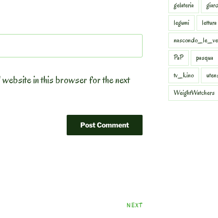
gelateria
giar
legumi
lettura
nascondo_le_ve
PaP
pasqua
tv_kino
uten
 website in this browser for the next
WeightWatchers
Next
NEXT