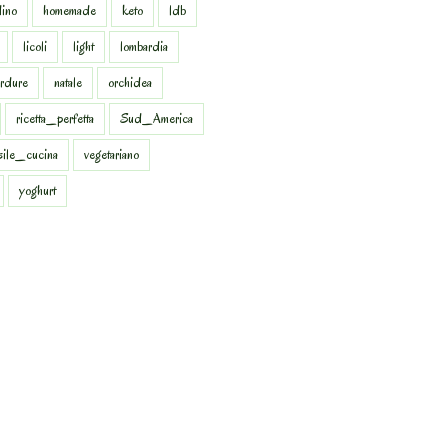
dino
homemade
keto
ldb
licoli
light
lombardia
rdure
natale
orchidea
ricetta_perfetta
Sud_America
sile_cucina
vegetariano
yoghurt