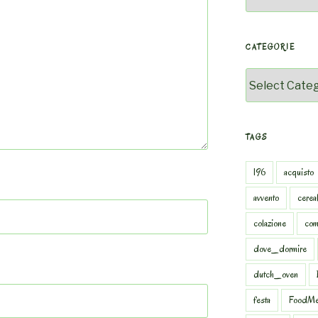
CATEGORIE
Categorie
TAGS
196
acquisto
avvento
cereal
colazione
com
dove_dormire
dutch_oven
festa
FoodMe