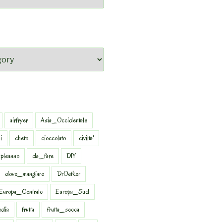
airfryer
Asia_Occidentale
i
cheto
cioccolato
civilta'
pleanno
da_fare
DIY
dove_mangiare
DrOetker
Europa_Centrale
Europa_Sud
dia
frutta
frutta_secca